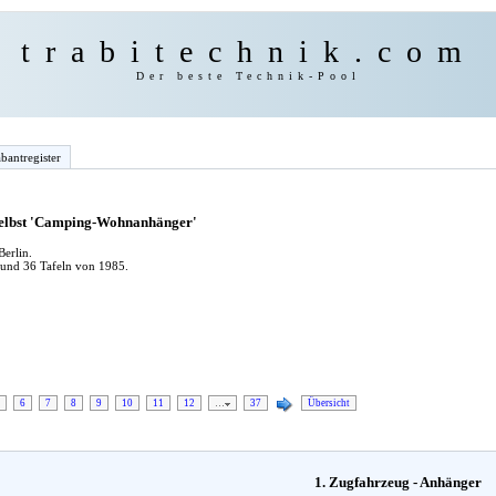
trabitechnik.com
Der beste Technik-Pool
bantregister
 selbst 'Camping-Wohnanhänger'
erlin.
 und 36 Tafeln von 1985.
6
7
8
9
10
11
12
…
37
Übersicht
1. Zugfahrzeug - Anhänger