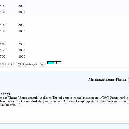
500
800
500
1000
500
800
500
1000
560
750
560
1000
700
1000
Gut · 310 Bewertungen · Note
Meinungen zum Thema (
19:27:55
er das Thema "Aerodynamik" in diesen Thread gestolpert und muss sagen: WOW! Damit werden 
dann (sogar mit Fremdfabrikaten) selbst helfen. Auf dem Campingplatz könnten Verständnis und 
kaufen muss :-)