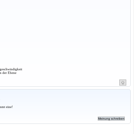
rgeschwindigkeit
in der Ebene
a
mmt eine!