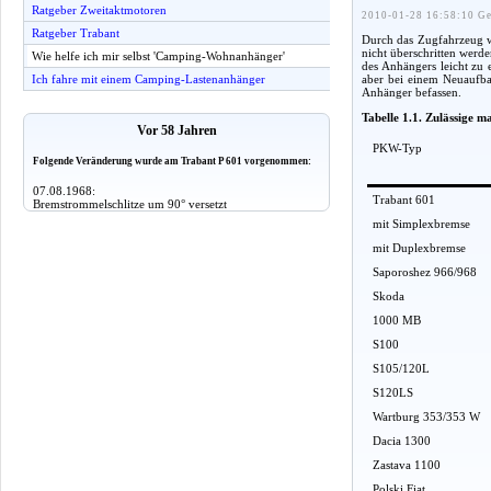
Ratgeber Zweitaktmotoren
2010-01-28 16:58:10 Ge
Ratgeber Trabant
Durch das Zugfahrzeug w
nicht überschritten werd
Wie helfe ich mir selbst 'Camping-Wohnanhänger'
des Anhängers leicht zu
aber bei einem Neuaufba
Ich fahre mit einem Camping-Lastenanhänger
Anhänger befassen.
Tabelle 1.1. Zulässige 
Vor 58 Jahren
PKW-Typ
Folgende Veränderung wurde am Trabant P 601 vorgenommen:
07.08.1968:
Trabant 601
Bremstrommelschlitze um 90° versetzt
mit Simplexbremse
mit Duplexbremse
Saporoshez 966/968
Skoda
1000 MB
S100
S105/120L
S120LS
Wartburg 353/353 W
Dacia 1300
Zastava 1100
Polski Fiat