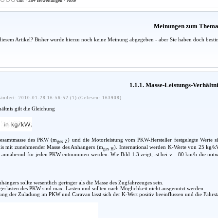
Gut · 284 Bewertungen · Note
Meinungen zum Them
diesem Artikel? Bisher wurde hierzu noch keine Meinung abgegeben - aber Sie haben doch besti
1.1.1. Masse-Leistungs-Verhältn
ändert: 2010-01-28 16:56:52 (1) (Gelesen: 163908)
ltnis gilt die Gleichung
Gesamtmasse des PKW (m
) und die Motorleistung vom PKW-Hersteller festgelegte Werte si
ges Z
nis mit zunehmender Masse des Anhängers (m
). International werden K-Werte von 25 kg/kW
ges H
 annähernd für jeden PKW entnommen werden. Wie Bild 1.3 zeigt, ist bei v = 80 km/h die notwe
hängers sollte wesentlich geringer als die Masse des Zugfahrzeuges sein.
erlasten des PKW sind max. Lasten und sollten nach Möglichkeit nicht ausgenutzt werden.
ng der Zuladung im PKW und Caravan lässt sich der K-Wert positiv beeinflussen und die Fahrstab