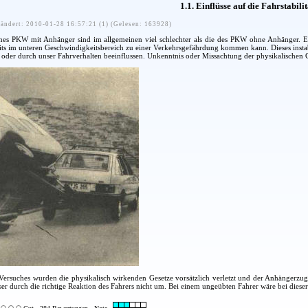
1.1. Einflüsse auf die Fahrstabilit
ändert: 2010-01-28 16:57:21 (1) (Gelesen: 163928)
ines PKW mit Anhänger sind im allgemeinen viel schlechter als die des PKW ohne Anhänger. 
reits im unteren Geschwindigkeitsbereich zu einer Verkehrsgefährdung kommen kann. Dieses inst
 oder durch unser Fahrverhalten beeinflussen. Unkenntnis oder Missachtung der physikalischen G
Versuches wurden die physikalisch wirkenden Gesetze vorsätzlich verletzt und der Anhängerzug
ser durch die richtige Reaktion des Fahrers nicht um. Bei einem ungeübten Fahrer wäre bei diese