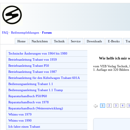
FAQ
·
Reifenempfehlungen
·
Forum
Home
Nachrichten
Technik
Service
Downloads
E-Books
Tra
Technische Änderungen von 1964 bis 1980
Wie helfe ich mir
Betriebsanleitung Trabant von 1959
Betriebsanleitung Trabant P50
vom VEB Verlag Technik, B
1. Auflage mit 320 Bildern
Betriebsanleitung Trabant von 1987
Betriebsanleitung für den Kübelwagen Trabant 601A
Bedienungsanleitung Trabant 1.1
Bedienungsanleitung Trabant 1.1 Tramp
Reparaturhandbuch P50/P60
Reparaturhandbuch von 1978
1
2
3
4
5
Reparaturhandbuch (Weiterentwicklung)
Whims von 1979
Whims von 1990
Ich fahre einen Trabant