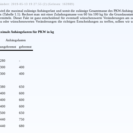
ändert: 2019-05-13 19:27:55 (2) (Gelesen: 163989)
ird die maximal zulässige Anhängerlast und somit die zulässige Gesamtmasse des PKW-Anhänger
en (Tabelle 1.1). Rechnet man mit einer Zuladungsmasse von 60 bis 100 kg für die Grundaussta
 ermitteln. Dieser Fakt ist ganz entscheidend für eventuell wünschenswerte Veränderungen a
u oder wünschenswerten Veränderungen die richtigen Entscheidungen zu treffen, sollten w
maximale Anhängelasten für PKW in kg
Anhängelasten
ungebremst
gebremst
280
-
300
400
300
400
380
650
400
600
400
600
400
600
500
650
440
750
440
680