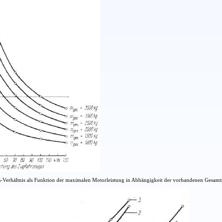
gs-Verhältnis als Funktion der maximalen Motorleistung in Abhängigkeit der vorhandenen Ges