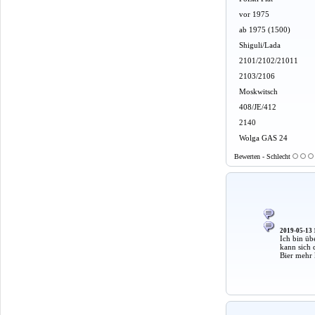
vor 1975
ab 1975 (1500)
Shiguli/Lada
2101/2102/21011
2103/2106
Moskwitsch
408/JE/412
2140
Wolga GAS 24
Bewerten - Schlecht
2019-05-13 
Ich bin üb
kann sich 
Bier mehr 