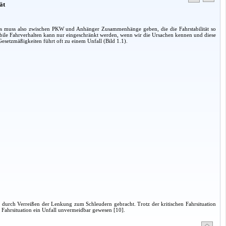
ät
Es muss also zwischen PKW und Anhänger Zusammenhänge geben, die die Fahrstabilität so
abile Fahrverhalten kann nur eingeschränkt werden, wenn wir die Ursachen kennen und diese
esetzmäßigkeiten führt oft zu einem Unfall (Bild 1.1).
 durch Verreißen der Lenkung zum Schleudern gebracht. Trotz der kritischen Fahrsituation
r Fahrsituation ein Unfall unvermeidbar gewesen [10].