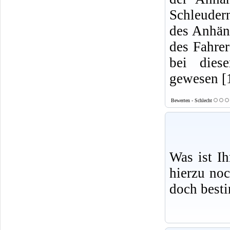
Schleudern
des Anhäng
des Fahre
bei dies
gewesen [
Bewerten - Schlecht
Was ist I
hierzu no
doch best