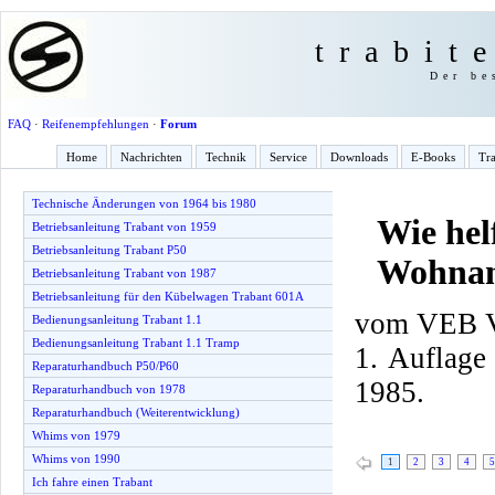
trabit
Der be
FAQ
·
Reifenempfehlungen
·
Forum
Home
Nachrichten
Technik
Service
Downloads
E-Books
Tra
Technische Änderungen von 1964 bis 1980
Wie hel
Betriebsanleitung Trabant von 1959
Betriebsanleitung Trabant P50
Wohnan
Betriebsanleitung Trabant von 1987
Betriebsanleitung für den Kübelwagen Trabant 601A
vom VEB Ve
Bedienungsanleitung Trabant 1.1
Bedienungsanleitung Trabant 1.1 Tramp
1. Auflage
Reparaturhandbuch P50/P60
1985.
Reparaturhandbuch von 1978
Reparaturhandbuch (Weiterentwicklung)
Whims von 1979
Whims von 1990
1
2
3
4
5
Ich fahre einen Trabant