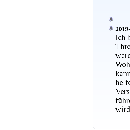
2019-
Ich 
Thr
werd
Wohn
kann
hel
Ver
führ
wird