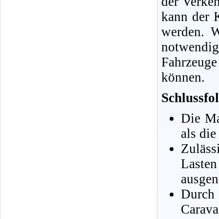
der Verkeh
kann der 
werden. W
notwendig
Fahrzeuge
können.
Schlussfo
Die Ma
als di
Zuläs
Laste
ausgen
Durch
Carava