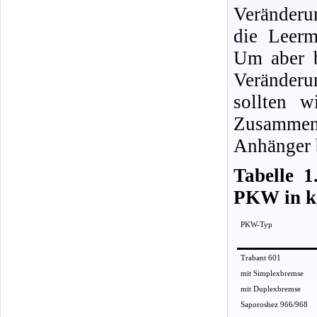
Veränder
die Leerm
Um aber 
Veränderun
sollten 
Zusammen
Anhänger 
Tabelle 1
PKW in k
PKW-Typ
Trabant 601
mit Simplexbremse
mit Duplexbremse
Saporoshez 966/968