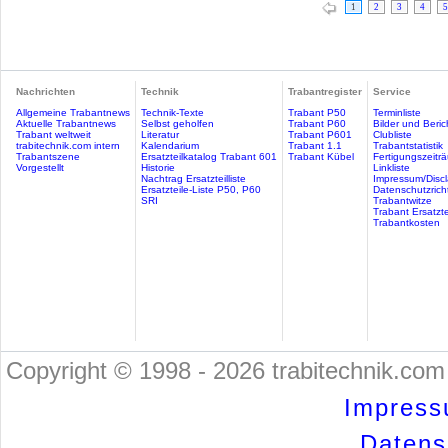
1
2
3
4
5
Nachrichten
Technik
Trabantregister
Service
Allgemeine Trabantnews
Technik-Texte
Trabant P50
Terminliste
Aktuelle Trabantnews
Selbst geholfen
Trabant P60
Bilder und Beric
Trabant weltweit
Literatur
Trabant P601
Clubliste
trabitechnik.com intern
Kalendarium
Trabant 1.1
Trabantstatistik
Trabantszene
Ersatzteilkatalog Trabant 601
Trabant Kübel
Fertigungszeitr
Vorgestellt
Historie
Linkliste
Nachtrag Ersatzteilliste
Impressum/Discl
Ersatzteile-Liste P50, P60
Datenschutzricht
SRI
Trabantwitze
Trabant Ersatzte
Trabantkosten
Copyright © 1998 - 2026 trabitechnik.com 
Impress
Datensc