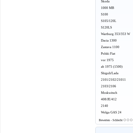
Skoda
1000 MB
S100
S105/120L
S120LS
Wartburg 353/353 W
Dacia 1300
Zastava 1100
Polski Fiat
vor 1975
ab 1975 (1500)
Shiguli/Lada
2101/2102/21011
2103/2106
Moskwitsch
408/JE/412
2140
Wolga GAS 24
Bewerten - Schlecht