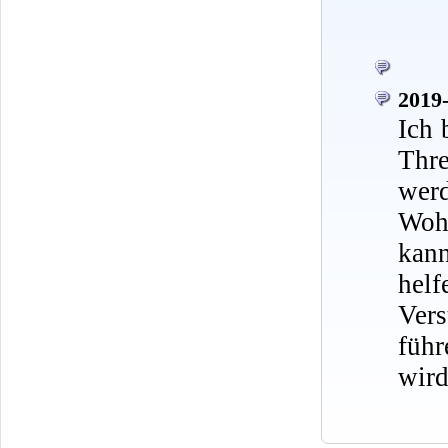
2019-
Ich 
Thr
werd
Wohn
kann
hel
Ver
führ
wird