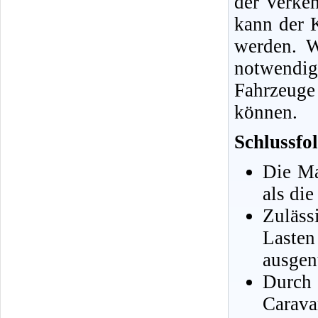
der Verkeh
kann der 
werden. W
notwendig
Fahrzeuge
können.
Schlussfo
Die Ma
als di
Zuläs
Laste
ausgen
Durch
Carava