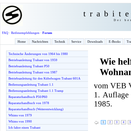
trabit
Der be
FAQ
·
Reifenempfehlungen
·
Forum
Home
Nachrichten
Technik
Service
Downloads
E-Books
Tra
Technische Änderungen von 1964 bis 1980
Wie hel
Betriebsanleitung Trabant von 1959
Betriebsanleitung Trabant P50
Wohnan
Betriebsanleitung Trabant von 1987
Betriebsanleitung für den Kübelwagen Trabant 601A
vom VEB Ve
Bedienungsanleitung Trabant 1.1
Bedienungsanleitung Trabant 1.1 Tramp
1. Auflage
Reparaturhandbuch P50/P60
1985.
Reparaturhandbuch von 1978
Reparaturhandbuch (Weiterentwicklung)
Whims von 1979
Whims von 1990
1
2
3
4
5
Ich fahre einen Trabant