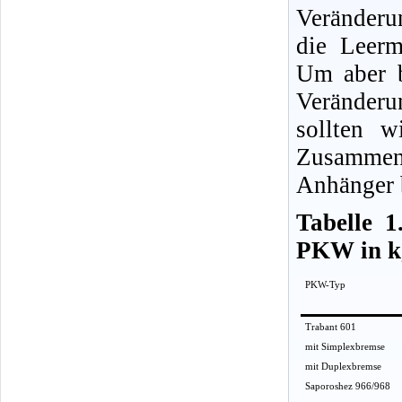
Veränder
die Leerm
Um aber 
Veränderun
sollten 
Zusammen
Anhänger 
Tabelle 1
PKW in k
PKW-Typ
Trabant 601
mit Simplexbremse
mit Duplexbremse
Saporoshez 966/968