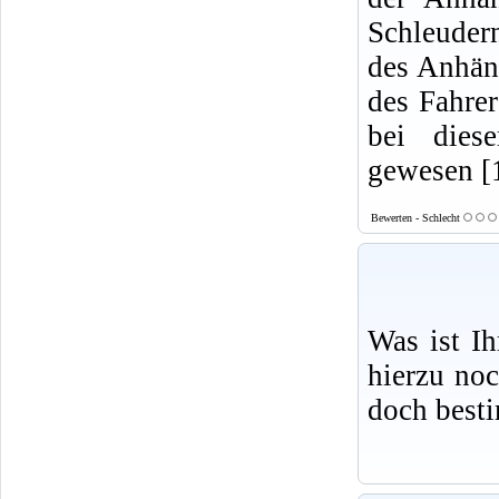
Schleudern
des Anhäng
des Fahre
bei dies
gewesen [
Bewerten - Schlecht
Was ist I
hierzu no
doch best