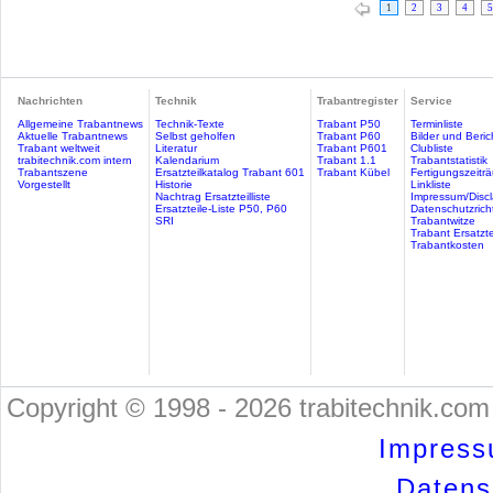
1
2
3
4
5
Nachrichten
Technik
Trabantregister
Service
Allgemeine Trabantnews
Technik-Texte
Trabant P50
Terminliste
Aktuelle Trabantnews
Selbst geholfen
Trabant P60
Bilder und Beric
Trabant weltweit
Literatur
Trabant P601
Clubliste
trabitechnik.com intern
Kalendarium
Trabant 1.1
Trabantstatistik
Trabantszene
Ersatzteilkatalog Trabant 601
Trabant Kübel
Fertigungszeitr
Vorgestellt
Historie
Linkliste
Nachtrag Ersatzteilliste
Impressum/Discl
Ersatzteile-Liste P50, P60
Datenschutzricht
SRI
Trabantwitze
Trabant Ersatzte
Trabantkosten
Copyright © 1998 - 2026 trabitechnik.com 
Impress
Datensc