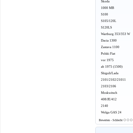
Skoda
1000 MB
S100
S105/120L
S120LS
Wartburg 353/353 W
Dacia 1300
Zastava 1100
Polski Fiat
vor 1975
ab 1975 (1500)
Shiguli/Lada
2101/2102/21011
2103/2106
Moskwitsch
408/JE/412
2140
Wolga GAS 24
Bewerten - Schlecht