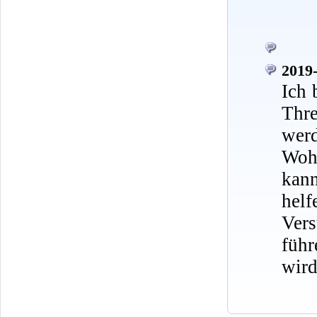
2019-
Ich 
Thr
werd
Wohn
kann
hel
Ver
führ
wird