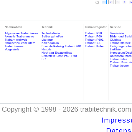
1
2
3
4
5
Nachrichten
Technik
Trabantregister
Service
Allgemeine Trabantnews
Technik-Texte
Trabant P50
Terminliste
Aktuelle Trabantnews
Selbst geholfen
Trabant P60
Bilder und Beric
Trabant weltweit
Literatur
Trabant P601
Clubliste
trabitechnik.com intern
Kalendarium
Trabant 1.1
Trabantstatistik
Trabantszene
Ersatzteilkatalog Trabant 601
Trabant Kübel
Fertigungszeitr
Vorgestellt
Historie
Linkliste
Nachtrag Ersatzteilliste
Impressum/Discl
Ersatzteile-Liste P50, P60
Datenschutzricht
SRI
Trabantwitze
Trabant Ersatzte
Trabantkosten
Copyright © 1998 - 2026 trabitechnik.com 
Impress
Datensc