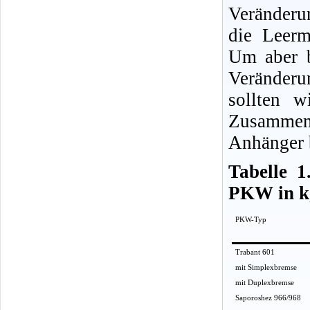
Veränder
die Leerm
Um aber 
Veränderun
sollten 
Zusammen
Anhänger 
Tabelle 1
PKW in k
PKW-Typ
Trabant 601
mit Simplexbremse
mit Duplexbremse
Saporoshez 966/968