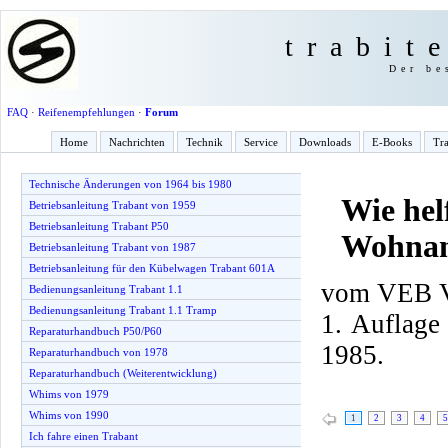
trabit
Der be
FAQ
·
Reifenempfehlungen
·
Forum
Home
Nachrichten
Technik
Service
Downloads
E-Books
Tra
Technische Änderungen von 1964 bis 1980
Wie hel
Betriebsanleitung Trabant von 1959
Betriebsanleitung Trabant P50
Wohnan
Betriebsanleitung Trabant von 1987
Betriebsanleitung für den Kübelwagen Trabant 601A
vom VEB Ve
Bedienungsanleitung Trabant 1.1
Bedienungsanleitung Trabant 1.1 Tramp
1. Auflage
Reparaturhandbuch P50/P60
1985.
Reparaturhandbuch von 1978
Reparaturhandbuch (Weiterentwicklung)
Whims von 1979
Whims von 1990
1
2
3
4
5
Ich fahre einen Trabant