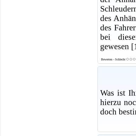
Schleudern
des Anhäng
des Fahre
bei dies
gewesen [
Bewerten - Schlecht
Was ist I
hierzu no
doch best