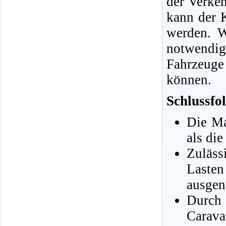
der Verkeh
kann der 
werden. W
notwendig
Fahrzeuge
können.
Schlussfo
Die Ma
als di
Zuläs
Laste
ausgen
Durch
Carava