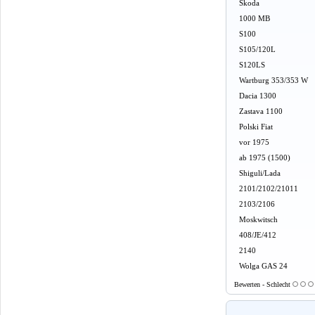
Skoda
1000 MB
S100
S105/120L
S120LS
Wartburg 353/353 W
Dacia 1300
Zastava 1100
Polski Fiat
vor 1975
ab 1975 (1500)
Shiguli/Lada
2101/2102/21011
2103/2106
Moskwitsch
408/JE/412
2140
Wolga GAS 24
Bewerten - Schlecht