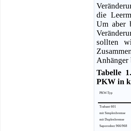
Veränder
die Leerm
Um aber 
Veränderun
sollten 
Zusammen
Anhänger 
Tabelle 1
PKW in k
PKW-Typ
Trabant 601
mit Simplexbremse
mit Duplexbremse
Saporoshez 966/968