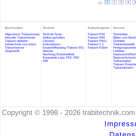
1
2
3
4
5
Nachrichten
Technik
Trabantregister
Service
Allgemeine Trabantnews
Technik-Texte
Trabant P50
Terminliste
Aktuelle Trabantnews
Selbst geholfen
Trabant P60
Bilder und Beric
Trabant weltweit
Literatur
Trabant P601
Clubliste
trabitechnik.com intern
Kalendarium
Trabant 1.1
Trabantstatistik
Trabantszene
Ersatzteilkatalog Trabant 601
Trabant Kübel
Fertigungszeitr
Vorgestellt
Historie
Linkliste
Nachtrag Ersatzteilliste
Impressum/Discl
Ersatzteile-Liste P50, P60
Datenschutzricht
SRI
Trabantwitze
Trabant Ersatzte
Trabantkosten
Copyright © 1998 - 2026 trabitechnik.com 
Impress
Datensc