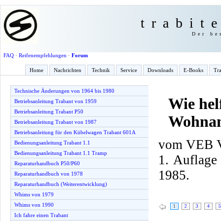
trabit
Der be
FAQ
·
Reifenempfehlungen
·
Forum
Home
Nachrichten
Technik
Service
Downloads
E-Books
Tra
Technische Änderungen von 1964 bis 1980
Wie hel
Betriebsanleitung Trabant von 1959
Betriebsanleitung Trabant P50
Wohnan
Betriebsanleitung Trabant von 1987
Betriebsanleitung für den Kübelwagen Trabant 601A
vom VEB Ve
Bedienungsanleitung Trabant 1.1
Bedienungsanleitung Trabant 1.1 Tramp
1. Auflage
Reparaturhandbuch P50/P60
1985.
Reparaturhandbuch von 1978
Reparaturhandbuch (Weiterentwicklung)
Whims von 1979
Whims von 1990
1
2
3
4
5
Ich fahre einen Trabant