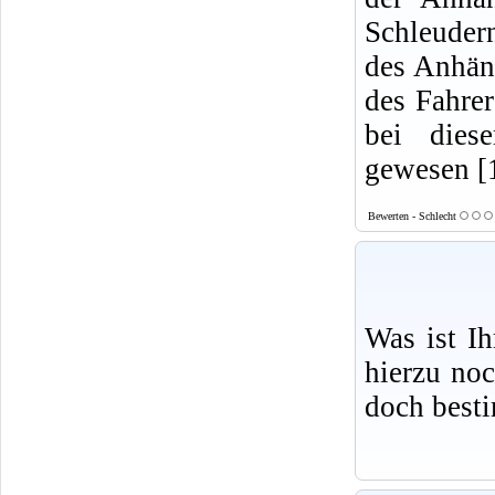
Schleudern
des Anhäng
des Fahre
bei dies
gewesen [
Bewerten - Schlecht
Was ist I
hierzu no
doch best