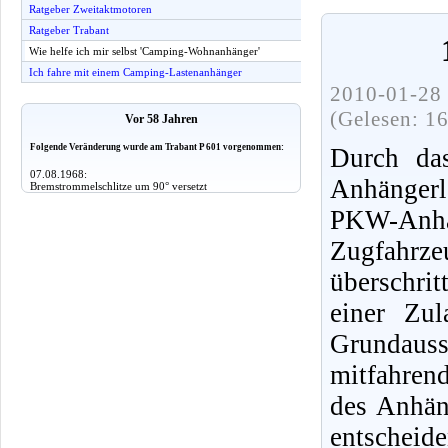
Ratgeber Zweitaktmotoren
Ratgeber Trabant
Wie helfe ich mir selbst 'Camping-Wohnanhänger'
Ich fahre mit einem Camping-Lastenanhänger
2010-01-28 
(Gelesen: 1
Vor 58 Jahren
Folgende Veränderung wurde am Trabant P 601 vorgenommen:
Durch da
07.08.1968:
Anhängerl
Bremstrommelschlitze um 90° versetzt
PKW-Anhän
Zugfahrzeu
überschri
einer Zu
Grundaus
mitfahren
des Anhäng
entsche