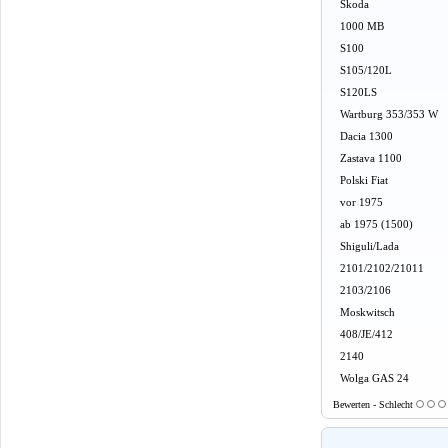
Skoda
1000 MB
S100
S105/120L
S120LS
Wartburg 353/353 W
Dacia 1300
Zastava 1100
Polski Fiat
vor 1975
ab 1975 (1500)
Shiguli/Lada
2101/2102/21011
2103/2106
Moskwitsch
408/JE/412
2140
Wolga GAS 24
Bewerten - Schlecht