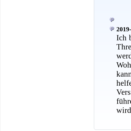
2019-
Ich 
Thr
werd
Wohn
kann
hel
Ver
führ
wird