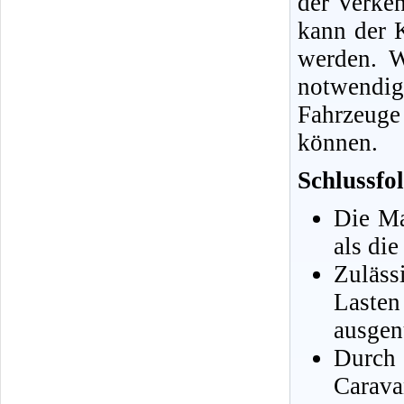
der Verkeh
kann der 
werden. W
notwendig
Fahrzeuge
können.
Schlussfo
Die Ma
als di
Zuläs
Laste
ausgen
Durch
Carava