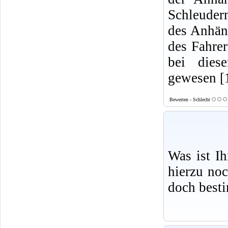
Schleudern
des Anhäng
des Fahre
bei dies
gewesen [
Bewerten - Schlecht
Was ist I
hierzu no
doch best