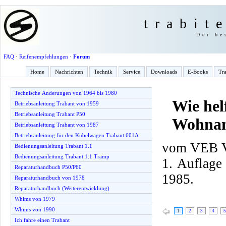
trabit
Der be
FAQ
·
Reifenempfehlungen
·
Forum
Home
Nachrichten
Technik
Service
Downloads
E-Books
Tra
Technische Änderungen von 1964 bis 1980
Wie hel
Betriebsanleitung Trabant von 1959
Betriebsanleitung Trabant P50
Wohnan
Betriebsanleitung Trabant von 1987
Betriebsanleitung für den Kübelwagen Trabant 601A
vom VEB Ve
Bedienungsanleitung Trabant 1.1
Bedienungsanleitung Trabant 1.1 Tramp
1. Auflage
Reparaturhandbuch P50/P60
1985.
Reparaturhandbuch von 1978
Reparaturhandbuch (Weiterentwicklung)
Whims von 1979
Whims von 1990
1
2
3
4
5
Ich fahre einen Trabant