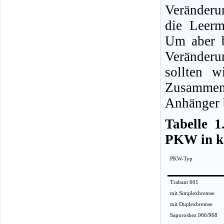
Veränder
die Leerm
Um aber 
Veränderun
sollten 
Zusammen
Anhänger 
Tabelle 1
PKW in k
PKW-Typ
Trabant 601
mit Simplexbremse
mit Duplexbremse
Saporoshez 966/968