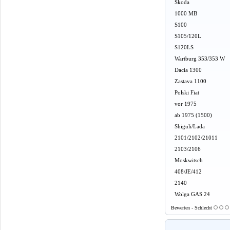
Skoda
1000 MB
S100
S105/120L
S120LS
Wartburg 353/353 W
Dacia 1300
Zastava 1100
Polski Fiat
vor 1975
ab 1975 (1500)
Shiguli/Lada
2101/2102/21011
2103/2106
Moskwitsch
408/JE/412
2140
Wolga GAS 24
Bewerten - Schlecht