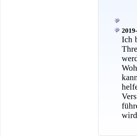
2019-
Ich 
Thr
werd
Wohn
kann
hel
Ver
führ
wird