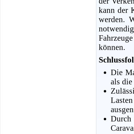
der Verkeh
kann der 
werden. W
notwendig
Fahrzeuge
können.
Schlussfo
Die Ma
als di
Zuläs
Laste
ausgen
Durch
Carava