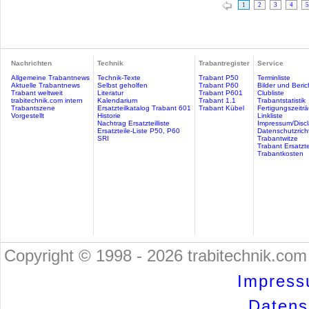
1
2
3
4
5
Nachrichten
Technik
Trabantregister
Service
Allgemeine Trabantnews
Technik-Texte
Trabant P50
Terminliste
Aktuelle Trabantnews
Selbst geholfen
Trabant P60
Bilder und Beric
Trabant weltweit
Literatur
Trabant P601
Clubliste
trabitechnik.com intern
Kalendarium
Trabant 1.1
Trabantstatistik
Trabantszene
Ersatzteilkatalog Trabant 601
Trabant Kübel
Fertigungszeitr
Vorgestellt
Historie
Linkliste
Nachtrag Ersatzteilliste
Impressum/Discl
Ersatzteile-Liste P50, P60
Datenschutzricht
SRI
Trabantwitze
Trabant Ersatzte
Trabantkosten
Copyright © 1998 - 2026 trabitechnik.com 
Impress
Datensc