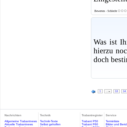
Bewerten - Schlecht
Was ist I
hierzu no
doch best
1
…
53
54
Nachrichten
Technik
Trabantregister
Service
Allgemeine Trabantnews
Technik-Texte
Trabant P50
Terminliste
Aktuelle Trabantnews
Selbst geholfen
Trabant P60
Bilder und Beric