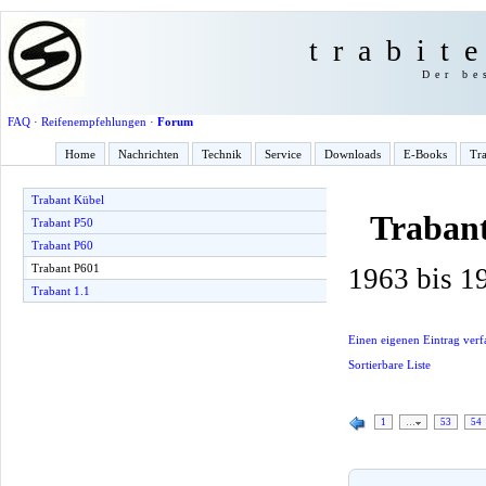
trabit
Der be
FAQ
·
Reifenempfehlungen
·
Forum
Home
Nachrichten
Technik
Service
Downloads
E-Books
Tra
Trabant Kübel
Traban
Trabant P50
Trabant P60
Trabant P601
1963 bis 1
Trabant 1.1
Einen eigenen Eintrag verf
Sortierbare Liste
1
…
53
54