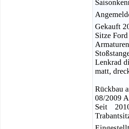
Saisonken
Angemelde
Gekauft 2
Sitze Ford
Armaturenb
Stoßstang
Lenkrad d
matt, drec
Rückbau au
08/2009 A
Seit 201
Trabantsitz
Eingestell