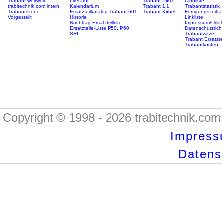
Trabant weltweit
Literatur
Trabant P601
Clubliste
trabitechnik.com intern
Kalendarium
Trabant 1.1
Trabantstatistik
Trabantszene
Ersatzteilkatalog Trabant 601
Trabant Kübel
Fertigungszeitr
Vorgestellt
Historie
Linkliste
Nachtrag Ersatzteilliste
Impressum/Discl
Ersatzteile-Liste P50, P60
Datenschutzricht
SRI
Trabantwitze
Trabant Ersatzte
Trabantkosten
Copyright © 1998 - 2026 trabitechnik.com 
Impress
Datensc