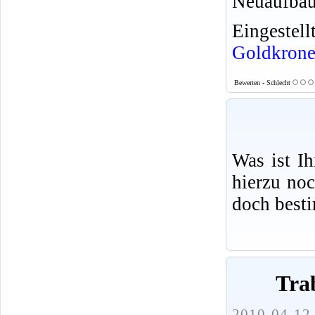
Neuaufbau
Eingeste
Goldkron
Bewerten - Schlecht
Was ist I
hierzu no
doch best
Tra
2010-04-12 