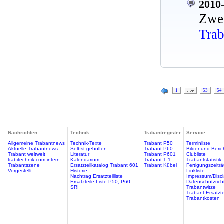
2010-
Zwe
Trab
1
…
53
54
Nachrichten
Technik
Trabantregister
Service
Allgemeine Trabantnews
Technik-Texte
Trabant P50
Terminliste
Aktuelle Trabantnews
Selbst geholfen
Trabant P60
Bilder und Beric
Trabant weltweit
Literatur
Trabant P601
Clubliste
trabitechnik.com intern
Kalendarium
Trabant 1.1
Trabantstatistik
Trabantszene
Ersatzteilkatalog Trabant 601
Trabant Kübel
Fertigungszeitr
Vorgestellt
Historie
Linkliste
Nachtrag Ersatzteilliste
Impressum/Discl
Ersatzteile-Liste P50, P60
Datenschutzricht
SRI
Trabantwitze
Trabant Ersatzte
Trabantkosten