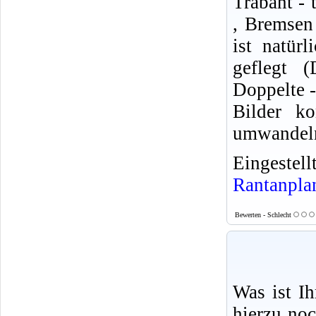
Trabant -
, Bremsen 
ist natür
geflegt
Doppelte -
Bilder k
umwandel
Eingeste
Rantanpla
Bewerten - Schlecht
Was ist I
hierzu no