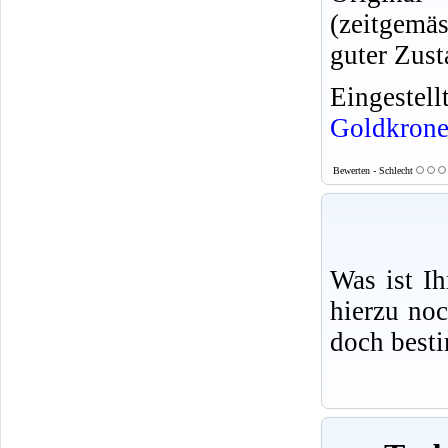
(zeitgem
guter Zus
Eingeste
Goldkron
Bewerten - Schlecht
Was ist I
hierzu no
doch best