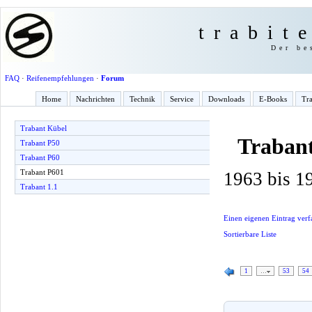
trabit
Der be
FAQ
·
Reifenempfehlungen
·
Forum
Home
Nachrichten
Technik
Service
Downloads
E-Books
Tra
Trabant Kübel
Traban
Trabant P50
Trabant P60
Trabant P601
1963 bis 1
Trabant 1.1
Einen eigenen Eintrag verf
Sortierbare Liste
1
…
53
54