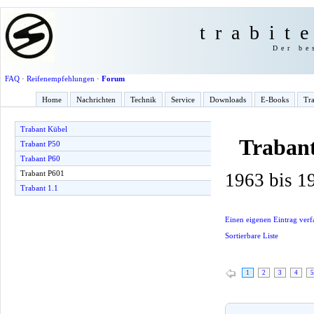
trabit
Der be
FAQ
·
Reifenempfehlungen
·
Forum
Home
Nachrichten
Technik
Service
Downloads
E-Books
Tra
Trabant Kübel
Traban
Trabant P50
Trabant P60
Trabant P601
1963 bis 1
Trabant 1.1
Einen eigenen Eintrag verf
Sortierbare Liste
1
2
3
4
5