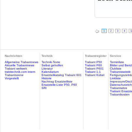
1
2
3
4
5
Nachrichten
Technik
Trabantregister
Service
Allgemeine Trabantnews
Technik-Texte
Trabant P50
Terminliste
Aktuelle Trabantnews
Selbst geholfen
Trabant P60
Bilder und Beric
Trabant weltweit
Literatur
Trabant P601
Clubliste
trabitechnik.com intern
Kalendarium
Trabant 1.1
Trabantstatistik
Trabantszene
Ersatzteilkatalog Trabant 601
Trabant Kübel
Fertigungszeitr
Vorgestellt
Historie
Linkliste
Nachtrag Ersatzteilliste
Impressum/Discl
Ersatzteile-Liste P50, P60
Datenschutzricht
SRI
Trabantwitze
Trabant Ersatzte
Trabantkosten