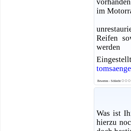
vorhanden
im Motorr
unrestaur
Reifen so
werden
Eingeste
tomsaenge
Bewerten - Schlecht
Was ist I
hierzu no