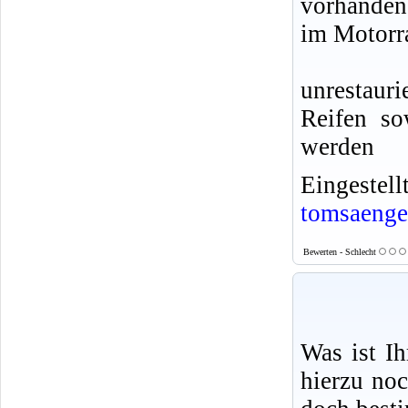
vorhanden
im Motorr
unrestaur
Reifen so
werden
Eingeste
tomsaenge
Bewerten - Schlecht
Was ist I
hierzu no