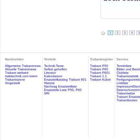
1
2
3
4
5
Nachrichten
Technik
Trabantregister
Service
Allgemeine Trabantnews
Technik-Texte
Trabant P50
Terminliste
Aktuelle Trabantnews
Selbst geholfen
Trabant P60
Bilder und Beric
Trabant weltweit
Literatur
Trabant P601
Clubliste
trabitechnik.com intern
Kalendarium
Trabant 1.1
Trabantstatistik
Trabantszene
Ersatzteilkatalog Trabant 601
Trabant Kübel
Fertigungszeitr
Vorgestellt
Historie
Linkliste
Nachtrag Ersatzteilliste
Impressum/Discl
Ersatzteile-Liste P50, P60
Datenschutzricht
SRI
Trabantwitze
Trabant Ersatzte
Trabantkosten