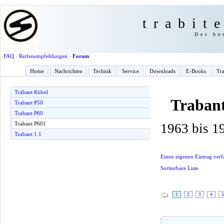
trabit
Der be
FAQ
·
Reifenempfehlungen
·
Forum
Home
Nachrichten
Technik
Service
Downloads
E-Books
Tra
Trabant Kübel
Traban
Trabant P50
Trabant P60
Trabant P601
1963 bis 1
Trabant 1.1
Einen eigenen Eintrag verf
Sortierbare Liste
1
2
3
4
5