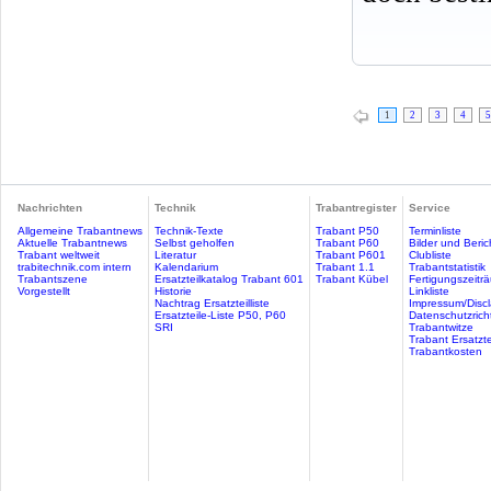
1
2
3
4
5
Nachrichten
Technik
Trabantregister
Service
Allgemeine Trabantnews
Technik-Texte
Trabant P50
Terminliste
Aktuelle Trabantnews
Selbst geholfen
Trabant P60
Bilder und Beric
Trabant weltweit
Literatur
Trabant P601
Clubliste
trabitechnik.com intern
Kalendarium
Trabant 1.1
Trabantstatistik
Trabantszene
Ersatzteilkatalog Trabant 601
Trabant Kübel
Fertigungszeitr
Vorgestellt
Historie
Linkliste
Nachtrag Ersatzteilliste
Impressum/Discl
Ersatzteile-Liste P50, P60
Datenschutzricht
SRI
Trabantwitze
Trabant Ersatzte
Trabantkosten