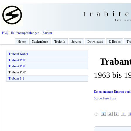
trabit
Der be
FAQ
·
Reifenempfehlungen
·
Forum
Home
Nachrichten
Technik
Service
Downloads
E-Books
Tra
Trabant Kübel
Traban
Trabant P50
Trabant P60
Trabant P601
1963 bis 1
Trabant 1.1
Einen eigenen Eintrag verf
Sortierbare Liste
1
2
3
4
5