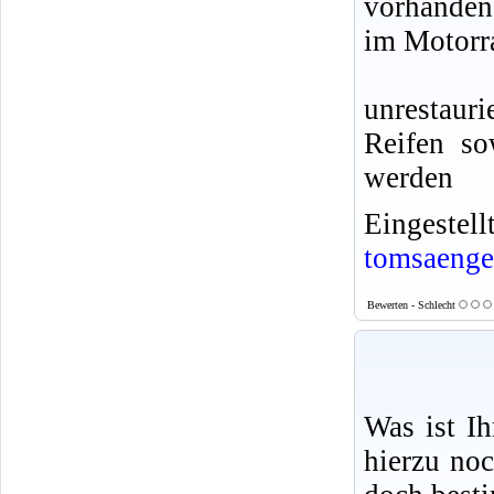
vorhanden
im Motorr
unrestaur
Reifen so
werden
Eingeste
tomsaenge
Bewerten - Schlecht
Was ist I
hierzu no