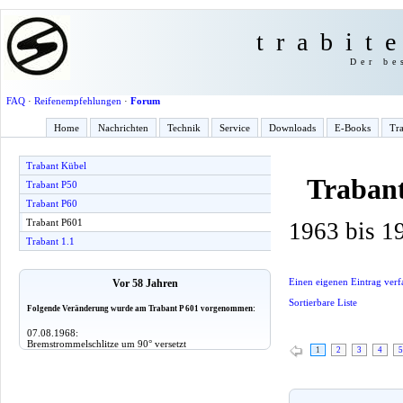
trabit
Der be
FAQ
·
Reifenempfehlungen
·
Forum
Home
Nachrichten
Technik
Service
Downloads
E-Books
Tra
Trabant Kübel
Traban
Trabant P50
Trabant P60
Trabant P601
1963 bis 1
Trabant 1.1
Einen eigenen Eintrag verf
Vor 58 Jahren
Sortierbare Liste
Folgende Veränderung wurde am Trabant P 601 vorgenommen:
07.08.1968:
Bremstrommelschlitze um 90° versetzt
1
2
3
4
5