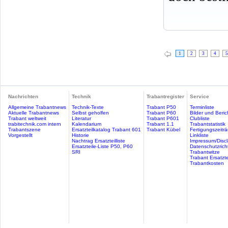
1
2
3
4
5
Nachrichten
Technik
Trabantregister
Service
Allgemeine Trabantnews
Technik-Texte
Trabant P50
Terminliste
Aktuelle Trabantnews
Selbst geholfen
Trabant P60
Bilder und Beric
Trabant weltweit
Literatur
Trabant P601
Clubliste
trabitechnik.com intern
Kalendarium
Trabant 1.1
Trabantstatistik
Trabantszene
Ersatzteilkatalog Trabant 601
Trabant Kübel
Fertigungszeitr
Vorgestellt
Historie
Linkliste
Nachtrag Ersatzteilliste
Impressum/Discl
Ersatzteile-Liste P50, P60
Datenschutzricht
SRI
Trabantwitze
Trabant Ersatzte
Trabantkosten