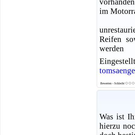
vorhanden
im Motorr
unrestaur
Reifen so
werden
Eingeste
tomsaenge
Bewerten - Schlecht
Was ist I
hierzu no