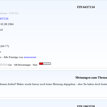
FIN 6437134
elesen: 179712)
437134
: 01.08.1964
ard
u (64-77)
e
er - Alle Einträge von
motornoter
Gut · 108 Bewertungen · Note
Meinungen zum Them
diesem Artikel? Bisher wurde hierzu noch keine Meinung abgegeben - aber Sie haben doch besti
FIN 1063559