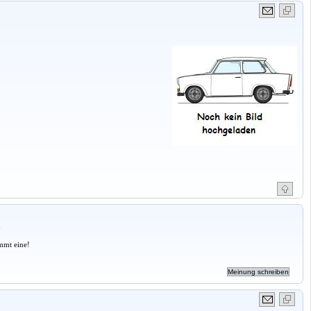
a
mmt eine!