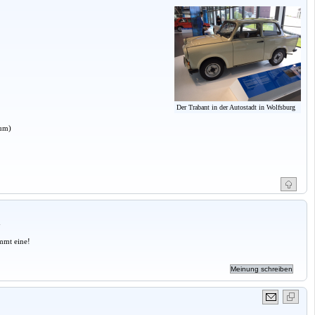
Der Trabant in der Autostadt in Wolfsburg
aum)
a
mmt eine!