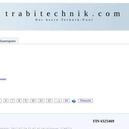
trabitechnik.com
Der beste Technik-Pool
bantregister
assen
6
7
8
9
10
11
12
…
63
Übersicht
FIN 4325469
ändert: 2017-07-24 15:45:45 (4) (Gelesen: 174822)