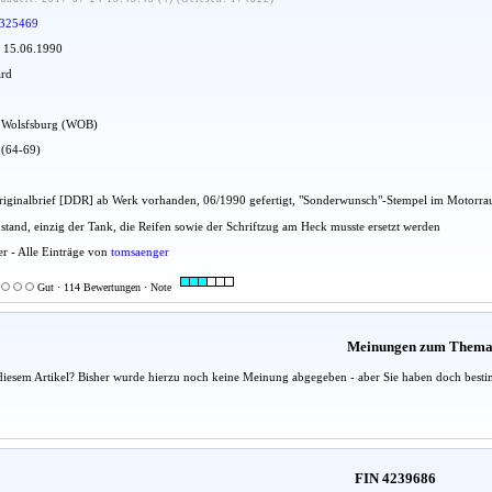
325469
: 15.06.1990
ard
dt Wolsfsburg (WOB)
 (64-69)
 Originalbrief [DDR] ab Werk vorhanden, 06/1990 gefertigt, "Sonderwunsch"-Stempel im Motorr
ustand, einzig der Tank, die Reifen sowie der Schriftzug am Heck musste ersetzt werden
er - Alle Einträge von
tomsaenger
Gut · 114 Bewertungen · Note
Meinungen zum Them
diesem Artikel? Bisher wurde hierzu noch keine Meinung abgegeben - aber Sie haben doch besti
FIN 4239686