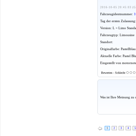
2016-10-05 20:45:03 (G
Fahrzeugidentnummer:
1
Tag der ersten Zulassung
Version: L = Limo Stand
Fahrzeugtyp: Limousine
Standort:
Originalfarbe: Pastellbla
Aktuelle Farbe: Pastel Bl
Eingestellt von motornot
Bewerten - Schlecht
Was ist Ihre Meinung zu 
1
2
3
4
5