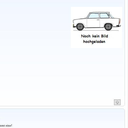
a
mmt eine!