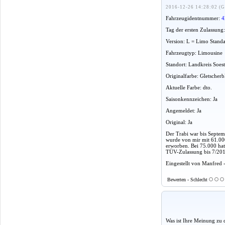
2016-12-26 14:28:02 (G
Fahrzeugidentnummer:
4
Tag der ersten Zulassung
Version: L = Limo Stand
Fahrzeugtyp: Limousine
Standort: Landkreis Soes
Originalfarbe: Gletscher
Aktuelle Farbe: dto.
Saisonkennzeichen: Ja
Angemeldet: Ja
Original: Ja
Der Trabi war bis Septe
wurde von mir mit 61.00
erworben. Bei 75.000 hat 
TÜV-Zulassung bis 7/201
Eingestellt von Manfred 
Bewerten - Schlecht
Was ist Ihre Meinung zu 