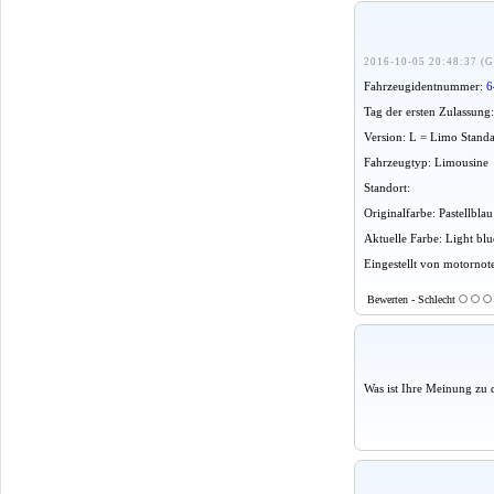
2016-10-05 20:48:37 (G
Fahrzeugidentnummer:
6
Tag der ersten Zulassung
Version: L = Limo Stand
Fahrzeugtyp: Limousine
Standort:
Originalfarbe: Pastellbla
Aktuelle Farbe: Light blu
Eingestellt von motornot
Bewerten - Schlecht
Was ist Ihre Meinung zu 