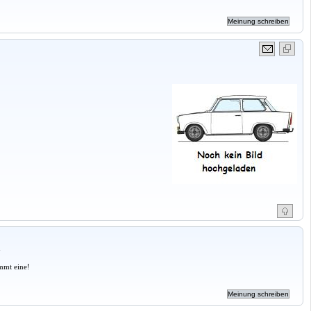
a
mmt eine!