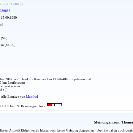
elesen: 178806)
239686
: 15.09.1989
ard
t (SO)
blau (84-90)
mber 2007 in 2. Hand mit Kennzeichen DD-H-4066 zugelassen und
0 km Laufleistung
er jetzt wieder
8 :-))
- Alle Einträge von
Manfred
Gut · 96 Bewertungen · Note
Meinungen zum Them
diesem Artikel? Bisher wurde hierzu noch keine Meinung abgegeben - aber Sie haben doch besti