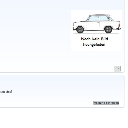
a
mmt eine!