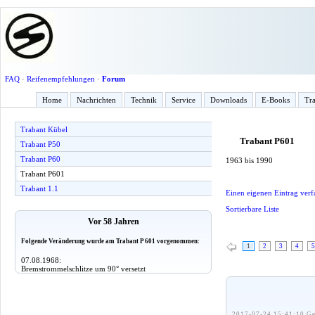
FAQ
·
Reifenempfehlungen
·
Forum
Home
Nachrichten
Technik
Service
Downloads
E-Books
Tra
Trabant Kübel
Trabant P601
Trabant P50
Trabant P60
1963 bis 1990
Trabant P601
Trabant 1.1
Einen eigenen Eintrag verf
Sortierbare Liste
Vor 58 Jahren
Folgende Veränderung wurde am Trabant P 601 vorgenommen:
1
2
3
4
5
07.08.1968:
Bremstrommelschlitze um 90° versetzt
2017-07-24 15:41:10 Ge