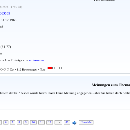
elesen: 179708)
063559
: 31.12.1965
ard
u (64-77)
ue
er - Alle Einträge von
motornoter
Gut · 112 Bewertungen · Note
Meinungen zum Them
diesem Artikel? Bisher wurde hierzu noch keine Meinung abgegeben - aber Sie haben doch besti
6
7
8
9
10
11
12
…
63
Übersicht