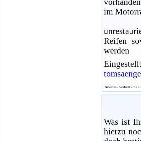
vorhanden
im Motorr
unrestaur
Reifen so
werden
Eingeste
tomsaenge
Bewerten - Schlecht
Was ist I
hierzu no