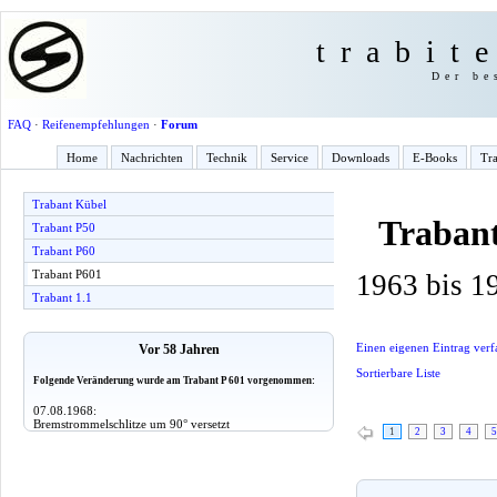
trabit
Der be
FAQ
·
Reifenempfehlungen
·
Forum
Home
Nachrichten
Technik
Service
Downloads
E-Books
Tra
Trabant Kübel
Traban
Trabant P50
Trabant P60
Trabant P601
1963 bis 1
Trabant 1.1
Einen eigenen Eintrag verf
Vor 58 Jahren
Sortierbare Liste
Folgende Veränderung wurde am Trabant P 601 vorgenommen:
07.08.1968:
Bremstrommelschlitze um 90° versetzt
1
2
3
4
5