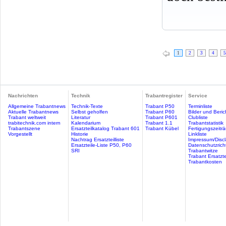
1
2
3
4
5
Nachrichten
Technik
Trabantregister
Service
Allgemeine Trabantnews
Technik-Texte
Trabant P50
Terminliste
Aktuelle Trabantnews
Selbst geholfen
Trabant P60
Bilder und Beric
Trabant weltweit
Literatur
Trabant P601
Clubliste
trabitechnik.com intern
Kalendarium
Trabant 1.1
Trabantstatistik
Trabantszene
Ersatzteilkatalog Trabant 601
Trabant Kübel
Fertigungszeitr
Vorgestellt
Historie
Linkliste
Nachtrag Ersatzteilliste
Impressum/Discl
Ersatzteile-Liste P50, P60
Datenschutzricht
SRI
Trabantwitze
Trabant Ersatzte
Trabantkosten