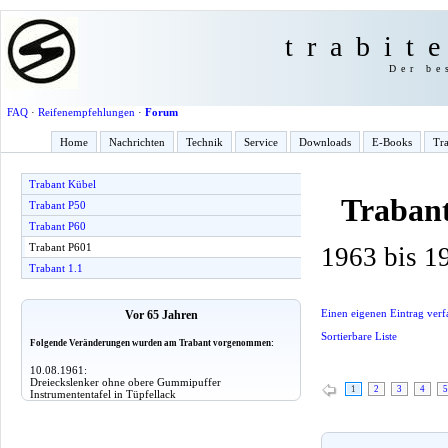
trabit
Der be
FAQ
·
Reifenempfehlungen
·
Forum
Home
Nachrichten
Technik
Service
Downloads
E-Books
Tra
Trabant Kübel
Traban
Trabant P50
Trabant P60
Trabant P601
1963 bis 1
Trabant 1.1
Einen eigenen Eintrag verf
Vor 65 Jahren
Sortierbare Liste
Folgende Veränderungen wurden am Trabant vorgenommen:
10.08.1961:
Dreieckslenker ohne obere Gummipuffer
1
2
3
4
5
Instrumententafel in Tüpfellack