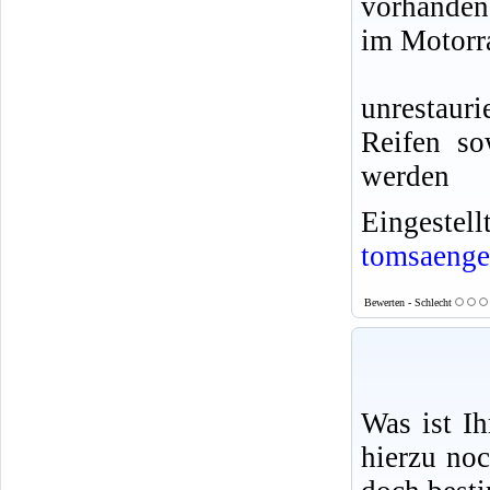
vorhanden
im Motorr
unrestaur
Reifen so
werden
Eingeste
tomsaenge
Bewerten - Schlecht
Was ist I
hierzu no