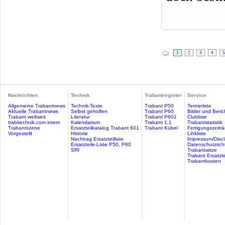
1
2
3
4
5
Nachrichten
Technik
Trabantregister
Service
Allgemeine Trabantnews
Technik-Texte
Trabant P50
Terminliste
Aktuelle Trabantnews
Selbst geholfen
Trabant P60
Bilder und Beric
Trabant weltweit
Literatur
Trabant P601
Clubliste
trabitechnik.com intern
Kalendarium
Trabant 1.1
Trabantstatistik
Trabantszene
Ersatzteilkatalog Trabant 601
Trabant Kübel
Fertigungszeitr
Vorgestellt
Historie
Linkliste
Nachtrag Ersatzteilliste
Impressum/Discl
Ersatzteile-Liste P50, P60
Datenschutzricht
SRI
Trabantwitze
Trabant Ersatzte
Trabantkosten