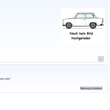
a
mmt eine!