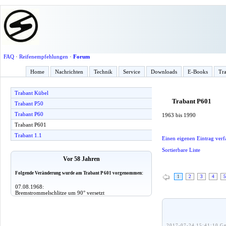
FAQ
·
Reifenempfehlungen
·
Forum
Home
Nachrichten
Technik
Service
Downloads
E-Books
Tra
Trabant Kübel
Trabant P601
Trabant P50
Trabant P60
1963 bis 1990
Trabant P601
Trabant 1.1
Einen eigenen Eintrag verf
Sortierbare Liste
Vor 58 Jahren
Folgende Veränderung wurde am Trabant P 601 vorgenommen:
1
2
3
4
5
07.08.1968:
Bremstrommelschlitze um 90° versetzt
2017-07-24 15:41:10 Ge