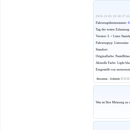
2016-10-05 20:48:37 (G
Fahrzeugidentnummer:
6
Tag der ersten Zulassung
Version: L = Limo Stand
Fahrzeugtyp: Limousine
Standort:
Originalfarbe: Pastellbla
Aktuelle Farbe: Light blu
Eingestellt von motornot
Bewerten - Schlecht
Was ist Ihre Meinung zu 