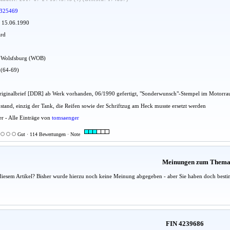
325469
: 15.06.1990
ard
dt Wolsfsburg (WOB)
 (64-69)
 Originalbrief [DDR] ab Werk vorhanden, 06/1990 gefertigt, "Sonderwunsch"-Stempel im Motorr
ustand, einzig der Tank, die Reifen sowie der Schriftzug am Heck musste ersetzt werden
er - Alle Einträge von
tomsaenger
Gut · 114 Bewertungen · Note
Meinungen zum Them
diesem Artikel? Bisher wurde hierzu noch keine Meinung abgegeben - aber Sie haben doch besti
FIN 4239686