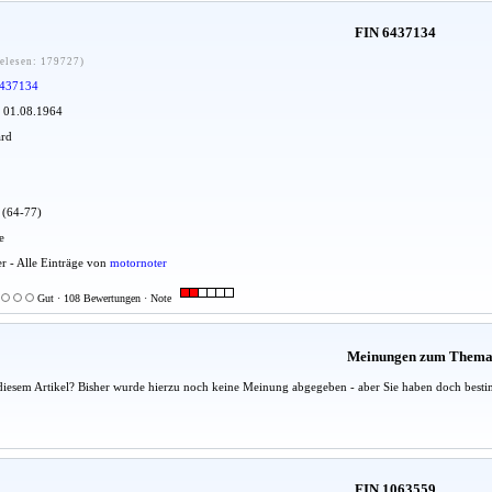
FIN 6437134
elesen: 179727)
437134
: 01.08.1964
ard
u (64-77)
e
er - Alle Einträge von
motornoter
Gut · 108 Bewertungen · Note
Meinungen zum Them
diesem Artikel? Bisher wurde hierzu noch keine Meinung abgegeben - aber Sie haben doch besti
FIN 1063559