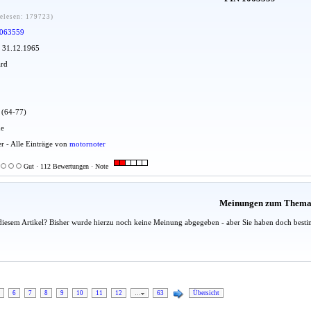
elesen: 179723)
063559
: 31.12.1965
ard
u (64-77)
ue
er - Alle Einträge von
motornoter
Gut · 112 Bewertungen · Note
Meinungen zum Them
diesem Artikel? Bisher wurde hierzu noch keine Meinung abgegeben - aber Sie haben doch besti
6
7
8
9
10
11
12
…
63
Übersicht