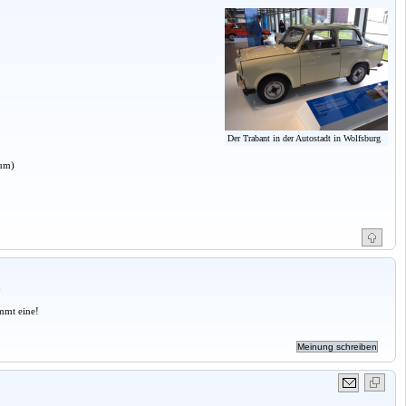
Der Trabant in der Autostadt in Wolfsburg
aum)
a
mmt eine!