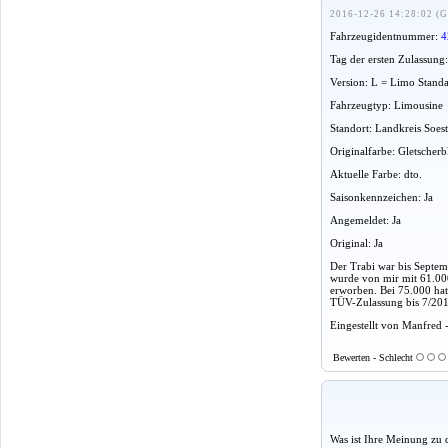
2016-12-26 14:28:02 (G
Fahrzeugidentnummer:
4
Tag der ersten Zulassung
Version: L = Limo Stand
Fahrzeugtyp: Limousine
Standort: Landkreis Soes
Originalfarbe: Gletscher
Aktuelle Farbe: dto.
Saisonkennzeichen: Ja
Angemeldet: Ja
Original: Ja
Der Trabi war bis Septe
wurde von mir mit 61.00
erworben. Bei 75.000 hat 
TÜV-Zulassung bis 7/201
Eingestellt von Manfred 
Bewerten - Schlecht
Was ist Ihre Meinung zu 