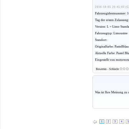
2016-10-05 20:45:03 (G
Fahrzeugidentnummer:
1
Tag der ersten Zulassung
Version: L = Limo Stand
Fahrzeugtyp: Limousine
Standort:
Originalfarbe: Pastellbla
Aktuelle Farbe: Pastel Bl
Eingestellt von motornot
Bewerten - Schlecht
Was ist Ihre Meinung zu 
1
2
3
4
5