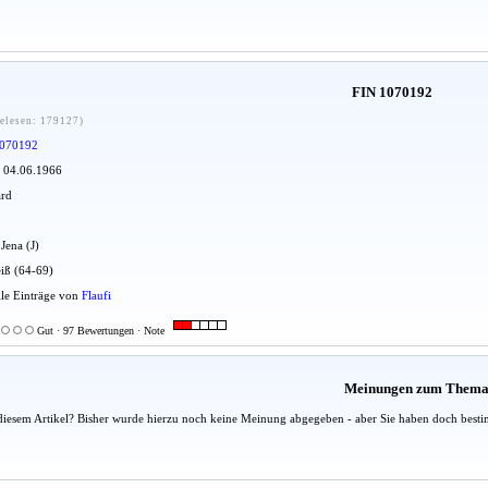
FIN 1070192
elesen: 179127)
070192
: 04.06.1966
ard
 Jena (J)
iß (64-69)
Alle Einträge von
Flaufi
Gut · 97 Bewertungen · Note
Meinungen zum Them
diesem Artikel? Bisher wurde hierzu noch keine Meinung abgegeben - aber Sie haben doch besti