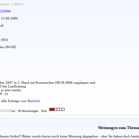
elesen: 178821)
239686
: 15.09.1989
ard
t (SO)
blau (84-90)
mber 2007 in 2. Hand mit Kennzeichen DD-H-4066 zugelassen und
0 km Laufleistung
er jetzt wieder
8 :-))
- Alle Einträge von
Manfred
Gut · 96 Bewertungen · Note
Meinungen zum Them
diesem Artikel? Bisher wurde hierzu noch keine Meinung abgegeben - aber Sie haben doch besti