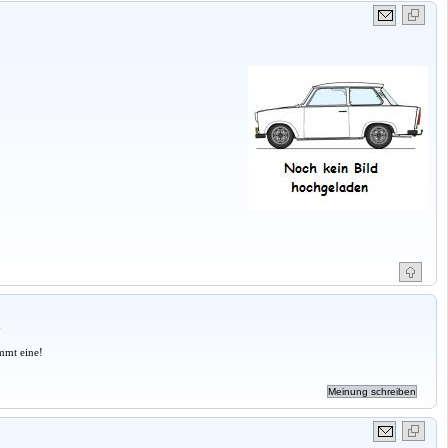
a
mmt eine!