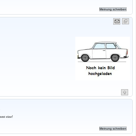
a
mmt eine!