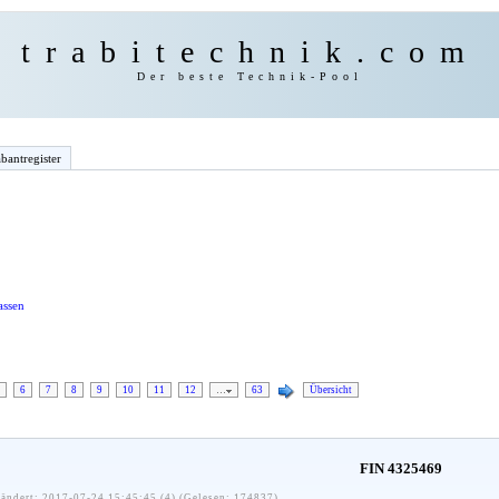
trabitechnik.com
Der beste Technik-Pool
bantregister
assen
6
7
8
9
10
11
12
…
63
Übersicht
FIN 4325469
ändert: 2017-07-24 15:45:45 (4) (Gelesen: 174837)