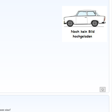
a
mmt eine!