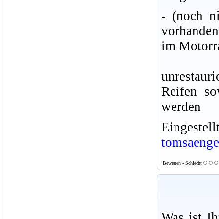
- (noch n
vorhanden
im Motorr
unrestaur
Reifen so
werden
Eingeste
tomsaenge
Bewerten - Schlecht
Was ist I