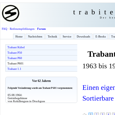
trabit
Der be
FAQ
·
Reifenempfehlungen
·
Forum
Home
Nachrichten
Technik
Service
Downloads
E-Books
Tra
Trabant Kübel
Traban
Trabant P50
Trabant P60
Trabant P601
1963 bis 1
Trabant 1.1
Vor 62 Jahren
Einen eige
Folgende Veränderung wurde am Trabant P 601 vorgenommen:
05.08.1964:
Sortierbare
Getriebegehäuse
von Kokillenguss in Druckguss
1
2
3
4
5