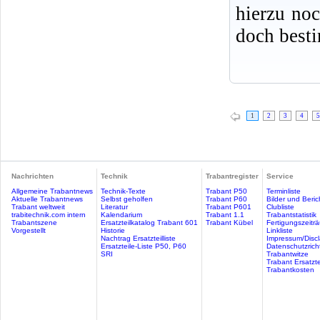
hierzu no
doch best
1
2
3
4
5
Nachrichten
Technik
Trabantregister
Service
Allgemeine Trabantnews
Technik-Texte
Trabant P50
Terminliste
Aktuelle Trabantnews
Selbst geholfen
Trabant P60
Bilder und Beric
Trabant weltweit
Literatur
Trabant P601
Clubliste
trabitechnik.com intern
Kalendarium
Trabant 1.1
Trabantstatistik
Trabantszene
Ersatzteilkatalog Trabant 601
Trabant Kübel
Fertigungszeitr
Vorgestellt
Historie
Linkliste
Nachtrag Ersatzteilliste
Impressum/Discl
Ersatzteile-Liste P50, P60
Datenschutzricht
SRI
Trabantwitze
Trabant Ersatzte
Trabantkosten