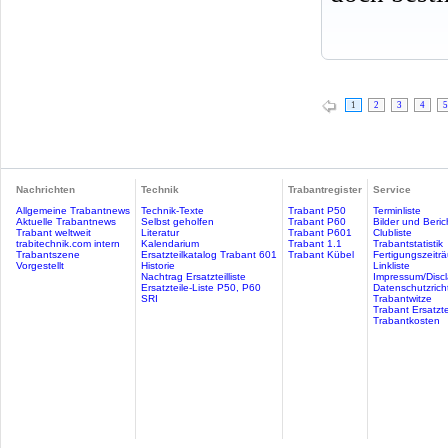
1
2
3
4
5
Nachrichten
Technik
Trabantregister
Service
Allgemeine Trabantnews
Technik-Texte
Trabant P50
Terminliste
Aktuelle Trabantnews
Selbst geholfen
Trabant P60
Bilder und Beric
Trabant weltweit
Literatur
Trabant P601
Clubliste
trabitechnik.com intern
Kalendarium
Trabant 1.1
Trabantstatistik
Trabantszene
Ersatzteilkatalog Trabant 601
Trabant Kübel
Fertigungszeitr
Vorgestellt
Historie
Linkliste
Nachtrag Ersatzteilliste
Impressum/Discl
Ersatzteile-Liste P50, P60
Datenschutzricht
SRI
Trabantwitze
Trabant Ersatzte
Trabantkosten