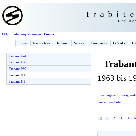
trabit
Der be
FAQ
·
Reifenempfehlungen
·
Forum
Home
Nachrichten
Technik
Service
Downloads
E-Books
Tra
Trabant Kübel
Traban
Trabant P50
Trabant P60
Trabant P601
1963 bis 1
Trabant 1.1
Einen eigenen Eintrag verf
Sortierbare Liste
1
2
3
4
5