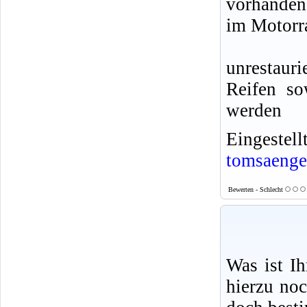
vorhanden
im Motorr
unrestaur
Reifen so
werden
Eingeste
tomsaenge
Bewerten - Schlecht
Was ist I
hierzu no