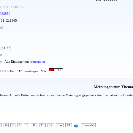
elesen: 179698)
063559
: 31.12.1965
ard
u (64-77)
ue
er - Alle Einträge von
motornoter
Gut · 112 Bewertungen · Note
Meinungen zum Them
diesem Artikel? Bisher wurde hierzu noch keine Meinung abgegeben - aber Sie haben doch besti
6
7
8
9
10
11
12
…
63
Übersicht