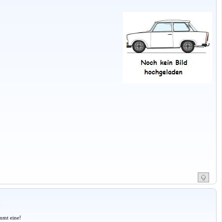
a
mmt eine!