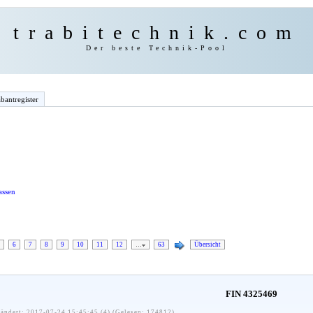
trabitechnik.com
Der beste Technik-Pool
bantregister
assen
6
7
8
9
10
11
12
…
63
Übersicht
FIN 4325469
ändert: 2017-07-24 15:45:45 (4) (Gelesen: 174812)