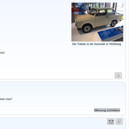
Der Trabant in der Autostadt in Wolfsburg
aum)
a
mmt eine!