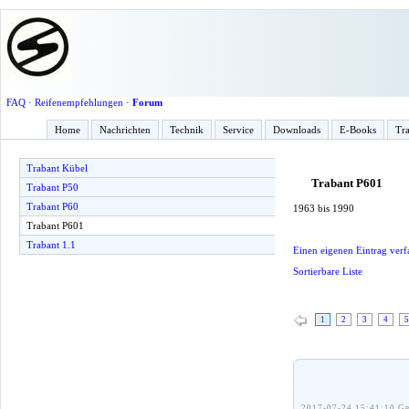
FAQ
·
Reifenempfehlungen
·
Forum
Home
Nachrichten
Technik
Service
Downloads
E-Books
Tra
Trabant Kübel
Trabant P601
Trabant P50
Trabant P60
1963 bis 1990
Trabant P601
Trabant 1.1
Einen eigenen Eintrag verf
Sortierbare Liste
1
2
3
4
5
2017-07-24 15:41:10 Ge