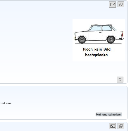
a
mmt eine!