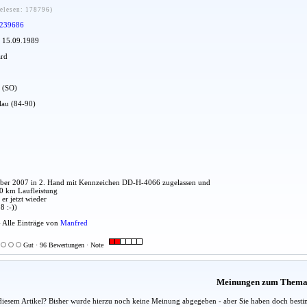
elesen: 178796)
239686
: 15.09.1989
ard
t (SO)
blau (84-90)
mber 2007 in 2. Hand mit Kennzeichen DD-H-4066 zugelassen und
0 km Laufleistung
er jetzt wieder
8 :-))
- Alle Einträge von
Manfred
Gut · 96 Bewertungen · Note
Meinungen zum Them
diesem Artikel? Bisher wurde hierzu noch keine Meinung abgegeben - aber Sie haben doch besti