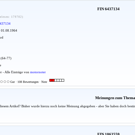
FIN 6437134
elesen: 179702)
437134
: 01.08.1964
ard
u (64-77)
e
er - Alle Einträge von
motornoter
Gut · 108 Bewertungen · Note
Meinungen zum Them
diesem Artikel? Bisher wurde hierzu noch keine Meinung abgegeben - aber Sie haben doch besti
FIN 1063559