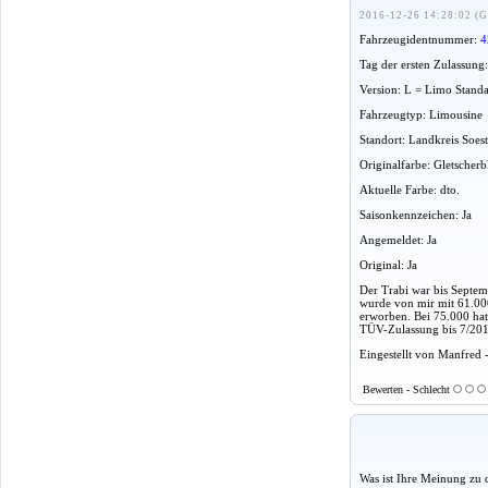
2016-12-26 14:28:02 (G
Fahrzeugidentnummer:
4
Tag der ersten Zulassung
Version: L = Limo Stand
Fahrzeugtyp: Limousine
Standort: Landkreis Soes
Originalfarbe: Gletscher
Aktuelle Farbe: dto.
Saisonkennzeichen: Ja
Angemeldet: Ja
Original: Ja
Der Trabi war bis Septe
wurde von mir mit 61.00
erworben. Bei 75.000 hat 
TÜV-Zulassung bis 7/201
Eingestellt von Manfred 
Bewerten - Schlecht
Was ist Ihre Meinung zu 