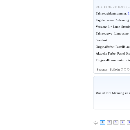
2016-10-05 20:45:03 (G
Fahrzeugidentnummer:
1
Tag der ersten Zulassung
Version: L = Limo Stand
Fahrzeugtyp: Limousine
Standort:
Originalfarbe: Pastellbla
Aktuelle Farbe: Pastel Bl
Eingestellt von motornot
Bewerten - Schlecht
Was ist Ihre Meinung zu 
1
2
3
4
5