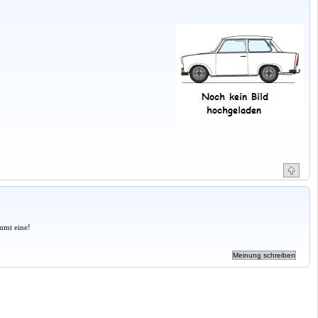
a
mmt eine!