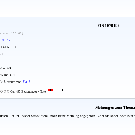
FIN 1070192
elesen: 179102)
070192
: 04.06.1966
ard
 Jena (J)
iß (64-69)
Alle Einträge von
Flaufi
Gut · 97 Bewertungen · Note
Meinungen zum Them
diesem Artikel? Bisher wurde hierzu noch keine Meinung abgegeben - aber Sie haben doch besti