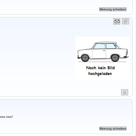
a
mmt eine!