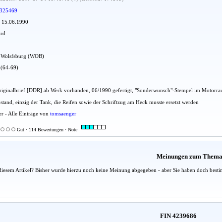
325469
: 15.06.1990
ard
dt Wolsfsburg (WOB)
 (64-69)
 Originalbrief [DDR] ab Werk vorhanden, 06/1990 gefertigt, "Sonderwunsch"-Stempel im Motorr
ustand, einzig der Tank, die Reifen sowie der Schriftzug am Heck musste ersetzt werden
er - Alle Einträge von
tomsaenger
Gut · 114 Bewertungen · Note
Meinungen zum Them
diesem Artikel? Bisher wurde hierzu noch keine Meinung abgegeben - aber Sie haben doch besti
FIN 4239686