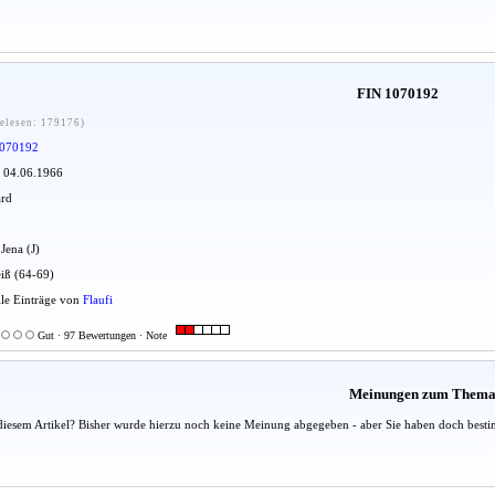
FIN 1070192
elesen: 179176)
070192
: 04.06.1966
ard
 Jena (J)
iß (64-69)
Alle Einträge von
Flaufi
Gut · 97 Bewertungen · Note
Meinungen zum Them
diesem Artikel? Bisher wurde hierzu noch keine Meinung abgegeben - aber Sie haben doch besti