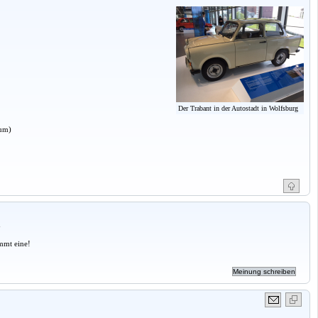
Der Trabant in der Autostadt in Wolfsburg
aum)
a
mmt eine!