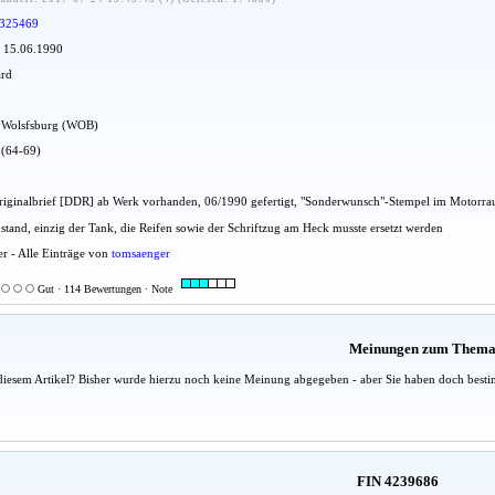
325469
: 15.06.1990
ard
dt Wolsfsburg (WOB)
 (64-69)
 Originalbrief [DDR] ab Werk vorhanden, 06/1990 gefertigt, "Sonderwunsch"-Stempel im Motorr
ustand, einzig der Tank, die Reifen sowie der Schriftzug am Heck musste ersetzt werden
er - Alle Einträge von
tomsaenger
Gut · 114 Bewertungen · Note
Meinungen zum Them
diesem Artikel? Bisher wurde hierzu noch keine Meinung abgegeben - aber Sie haben doch besti
FIN 4239686