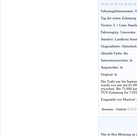
2016-12-26 14:28:02 (G
Fahrzeugidentnummer:
4
Tag der ersten Zulassung
Version: L = Limo Stand
Fahrzeugtyp: Limousine
Standort: Landkreis Soes
Originalfarbe: Gletscher
Aktuelle Farbe: dto.
Saisonkennzeichen: Ja
Angemeldet: Ja
Original: Ja
Der Trabi war bis Septe
wurde von mir mit 61.00
erworben. Bei 75.000 hat 
TÜV-Zulassung bis 7/201
Eingestellt von Manfred 
Bewerten - Schlecht
Was ist Ihre Meinung zu 