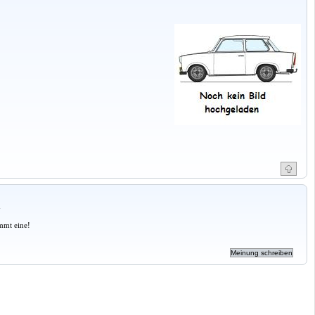
a
mmt eine!