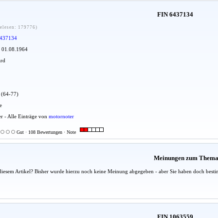
FIN 6437134
elesen: 179776)
437134
: 01.08.1964
ard
u (64-77)
e
er - Alle Einträge von
motornoter
Gut · 108 Bewertungen · Note
Meinungen zum Them
diesem Artikel? Bisher wurde hierzu noch keine Meinung abgegeben - aber Sie haben doch besti
FIN 1063559