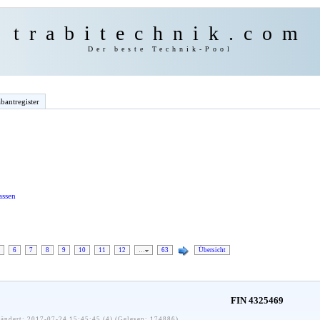
trabitechnik.com
Der beste Technik-Pool
bantregister
assen
6
7
8
9
10
11
12
…
63
Übersicht
FIN 4325469
ändert: 2017-07-24 15:45:45 (4) (Gelesen: 174886)