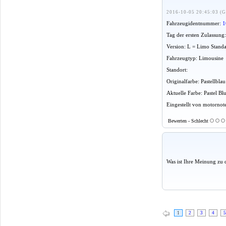
2016-10-05 20:45:03 (G
Fahrzeugidentnummer:
1
Tag der ersten Zulassung
Version: L = Limo Stand
Fahrzeugtyp: Limousine
Standort:
Originalfarbe: Pastellbla
Aktuelle Farbe: Pastel Bl
Eingestellt von motornot
Bewerten - Schlecht
Was ist Ihre Meinung zu 
1
2
3
4
5