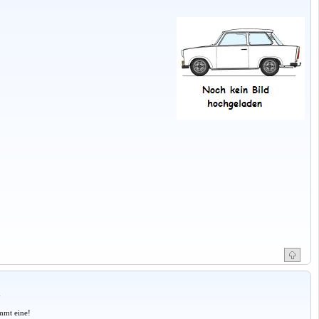
a
mmt eine!