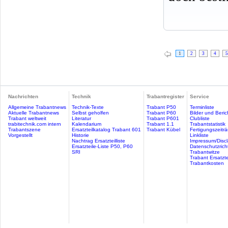
1
2
3
4
5
Nachrichten
Technik
Trabantregister
Service
Allgemeine Trabantnews
Technik-Texte
Trabant P50
Terminliste
Aktuelle Trabantnews
Selbst geholfen
Trabant P60
Bilder und Beric
Trabant weltweit
Literatur
Trabant P601
Clubliste
trabitechnik.com intern
Kalendarium
Trabant 1.1
Trabantstatistik
Trabantszene
Ersatzteilkatalog Trabant 601
Trabant Kübel
Fertigungszeitr
Vorgestellt
Historie
Linkliste
Nachtrag Ersatzteilliste
Impressum/Discl
Ersatzteile-Liste P50, P60
Datenschutzricht
SRI
Trabantwitze
Trabant Ersatzte
Trabantkosten