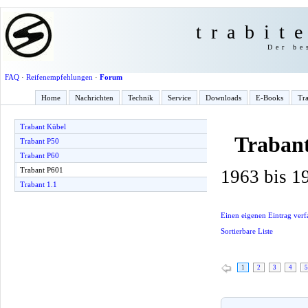
trabit
Der be
FAQ
·
Reifenempfehlungen
·
Forum
Home
Nachrichten
Technik
Service
Downloads
E-Books
Tra
Trabant Kübel
Traban
Trabant P50
Trabant P60
Trabant P601
1963 bis 1
Trabant 1.1
Einen eigenen Eintrag verf
Sortierbare Liste
1
2
3
4
5