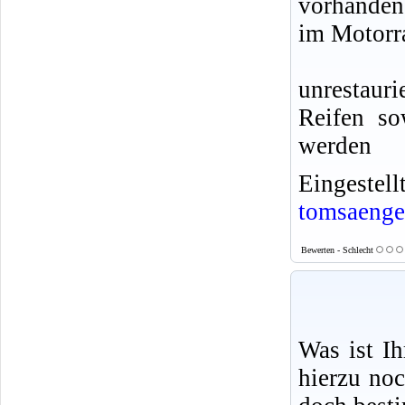
vorhanden
im Motorr
unrestaur
Reifen so
werden
Eingeste
tomsaenge
Bewerten - Schlecht
Was ist I
hierzu no