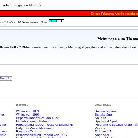
. - Alle Einträge von
Martin Si.
Dieses Fahrzeug wurde verschrot
Gut · 78 Bewertungen · Note
Meinungen zum Them
diesem Artikel? Bisher wurde hierzu noch keine Meinung abgegeben - aber Sie haben doch besti
Übersicht
E-Books
Downloads
Whims von 1979
Sammelsurium
hte
Whims von 1990
Schaltpläne
Reparaturhandbuch von 1978
Sounds
Ich fahre einen Trabant
Spaß und Spiel
äume
Reparaturhandbuch (Weiterentwicklung)
Programme speziell für den T
Ratgeber Zweitaktmotoren
Videos
aimer
Ratgeber Trabant
Trabant 1.1
linie
Betriebsanleitung Trabant von 1987
Anhänger