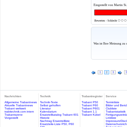
Eingestellt von Martin Si
Bewerten - Schlecht
Was ist Ihre Meinung zu 
1
2
3
Nachrichten
Technik
Trabantregister
Service
Allgemeine Trabantnews
Technik-Texte
Trabant P50
Terminliste
Aktuelle Trabantnews
Selbst geholfen
Trabant P60
Bilder und Beric
Trabant weltweit
Literatur
Trabant P601
Clubliste
trabitechnik.com intern
Kalendarium
Trabant 1.1
Trabantstatistik
Trabantszene
Ersatzteilkatalog Trabant 601
Trabant Kübel
Fertigungszeitr
Vorgestellt
Historie
Linkliste
Nachtrag Ersatzteilliste
Impressum/Discl
Ersatzteile-Liste P50, P60
Datenschutzricht