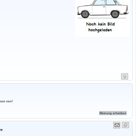
a
mmt eine!
ze