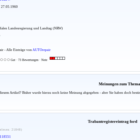
: 27.05.1960
tfalen Landesregierung und Landtag (NRW)
e
ir - Alle Einträge von
AUTOrepair
Gut · 73 Bewertungen · Note
Meinungen zum Them
diesem Artikel? Bisher wurde hierzu noch keine Meinung abgegeben - aber Sie haben doch besti
Trabantregistereintrag ford
elesen: 21848)
118551