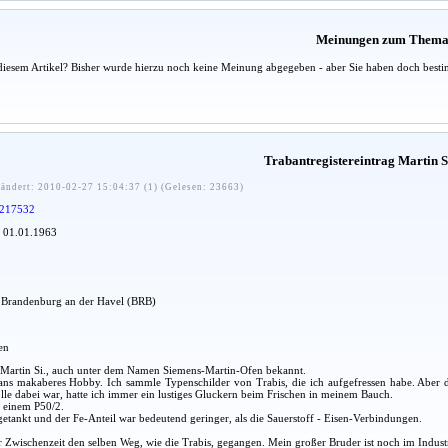
Meinungen zum Them
diesem Artikel? Bisher wurde hierzu noch keine Meinung abgegeben - aber Sie haben doch besti
Trabantregistereintrag Martin S
ändert: 2010-02-27 15:04:37 (1) (Gelesen: 23663)
217532
: 01.01.1963
dt Brandenburg an der Havel (BRB)
en
, Martin Si., auch unter dem Namen Siemens-Martin-Ofen bekannt.
Fans makaberes Hobby. Ich sammle Typenschilder von Trabis, die ich aufgefressen habe. Aber
e dabei war, hatte ich immer ein lustiges Gluckern beim Frischen in meinem Bauch.
n einem P50/2.
 getankt und der Fe-Anteil war bedeutend geringer, als die Sauerstoff - Eisen-Verbindungen.
er Zwischenzeit den selben Weg, wie die Trabis, gegangen. Mein großer Bruder ist noch im Ind