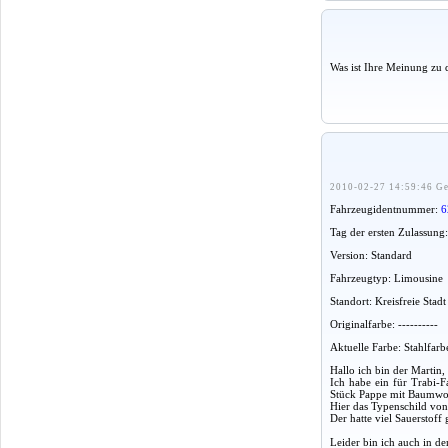
Was ist Ihre Meinung zu 
2010-02-27 14:59:46 Ge
Fahrzeugidentnummer:
6
Tag der ersten Zulassung
Version: Standard
Fahrzeugtyp: Limousine
Standort: Kreisfreie Sta
Originalfarbe: ----------
Aktuelle Farbe: Stahlfarb
Hallo ich bin der Martin
Ich habe ein für Trabi-
Stück Pappe mit Baumwoll
Hier das Typenschild vo
Der hatte viel Sauerstoff
Leider bin ich auch in d