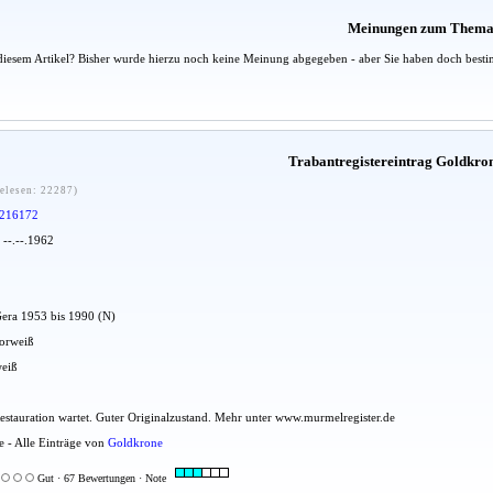
Meinungen zum Them
diesem Artikel? Bisher wurde hierzu noch keine Meinung abgegeben - aber Sie haben doch besti
Trabantregistereintrag Goldkro
elesen: 22287)
216172
 --.--.1962
Gera 1953 bis 1990 (N)
morweiß
weiß
Restauration wartet. Guter Originalzustand. Mehr unter www.murmelregister.de
e - Alle Einträge von
Goldkrone
Gut · 67 Bewertungen · Note