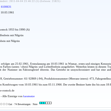
ändert: 2011-04-04 23:46:22 (1) (Gelesen: 21821)
 6100631
: 10.03.1961
Rostock 1953 bis 1990 (A)
elfenbein mit Nilgrün
nbein mit Nilgrün
u erfolgte am 25.02.1961, Erstzulassung am 10.03.1961 in Wismar, erstes und einziges Kennze
Farben (unten / oben) Nilgrün und Lichtelfenbein ausgeliefert. Weiterhin leisten in diesem T
der Nummer im Fahrzeugbrief überein. Das Getriebe ist unsynchronisiert und hat eine ander
 Getriebenummer: 61/ 02869 (-94), Produktionsnummer (Meerane intern): 473, Fahrgestelln
 den Kombiwagen vom 10.03.1961 bis zum 03.11.1966. Der zweite Besitzer hatte ihn bis zum 18.0
e-rostock.de
e - Alle Einträge von
karateatze
Gut · 74 Bewertungen · Note