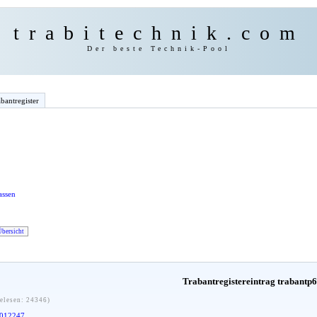
trabitechnik.com
Der beste Technik-Pool
bantregister
assen
Übersicht
Trabantregistereintrag trabantp
elesen: 24346)
012247