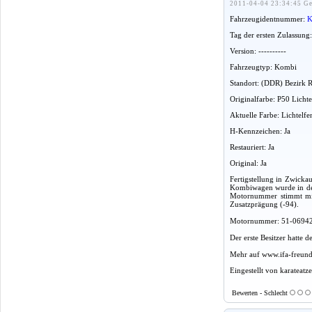
2011-04-04 23:34:45 Ge
Fahrzeugidentnummer:
K
Tag der ersten Zulassung
Version: ----------
Fahrzeugtyp: Kombi
Standort: (DDR) Bezirk 
Originalfarbe: P50 Licht
Aktuelle Farbe: Lichtelfe
H-Kennzeichen: Ja
Restauriert: Ja
Original: Ja
Fertigstellung in Zwicka
Kombiwagen wurde in den 
Motornummer stimmt mit 
Zusatzprägung (-94).
Motornummer: 51-069428,
Der erste Besitzer hatte
Mehr auf www.ifa-freund
Eingestellt von karateatz
Bewerten - Schlecht