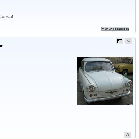
a
mmt eine!
ne