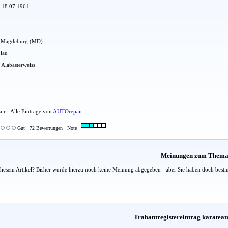
: 18.07.1961
adt Magdeburg (MD)
blau
 Alabasterweiss
ir - Alle Einträge von
AUTOrepair
Gut · 72 Bewertungen · Note
Meinungen zum Them
diesem Artikel? Bisher wurde hierzu noch keine Meinung abgegeben - aber Sie haben doch besti
Trabantregistereintrag karateat