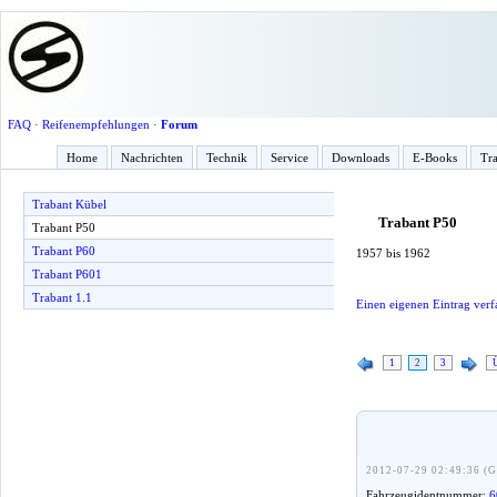
FAQ
·
Reifenempfehlungen
·
Forum
Home
Nachrichten
Technik
Service
Downloads
E-Books
Tra
Trabant Kübel
Trabant P50
Trabant P50
Trabant P60
1957 bis 1962
Trabant P601
Trabant 1.1
Einen eigenen Eintrag verf
1
2
3
2012-07-29 02:49:36 (G
Fahrzeugidentnummer:
6