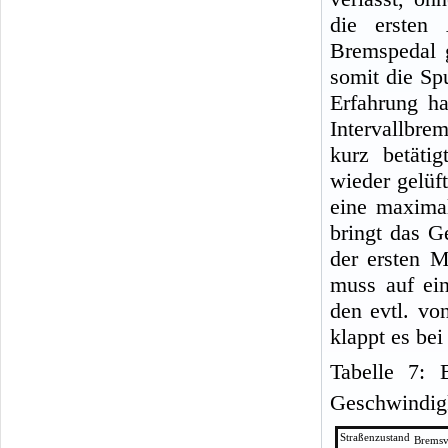
die ersten 
Bremspedal g
somit die Sp
Erfahrung ha
Intervallbre
kurz betäti
wieder gelüf
eine maxima
bringt das G
der ersten 
muss auf ein
den evtl. vo
klappt es be
Tabelle 7: 
Geschwindigk
Straßenzustand
Bremsv