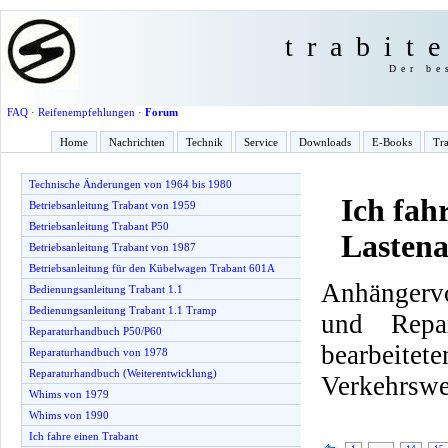
trabit
Der be
FAQ
·
Reifenempfehlungen
·
Forum
Home
Nachrichten
Technik
Service
Downloads
E-Books
Tra
Technische Änderungen von 1964 bis 1980
Ich fah
Betriebsanleitung Trabant von 1959
Betriebsanleitung Trabant P50
Lasten
Betriebsanleitung Trabant von 1987
Betriebsanleitung für den Kübelwagen Trabant 601A
Anhängervo
Bedienungsanleitung Trabant 1.1
Bedienungsanleitung Trabant 1.1 Tramp
und Repa
Reparaturhandbuch P50/P60
bearbeite
Reparaturhandbuch von 1978
Reparaturhandbuch (Weiterentwicklung)
Verkehrswe
Whims von 1979
Whims von 1990
Ich fahre einen Trabant