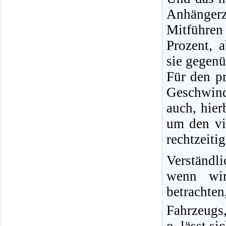
Anhänger
Mitführen
Prozent, 
sie gegen
Für den pr
Geschwind
auch, hier
um den vi
rechtzeiti
Verständl
wenn wir
betrachte
Fahrzeugs
o, lässt s