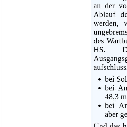
an der vo
Ablauf de
werden, 
ungebrem
des Wartb
HS. D
Ausgan
aufschluss
bei So
bei An
48,3 m
bei An
aber g
Und das h