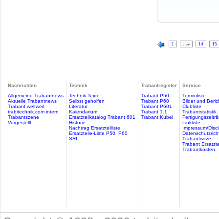
1
…
14
15
Nachrichten
Technik
Trabantregister
Service
Allgemeine Trabantnews
Technik-Texte
Trabant P50
Terminliste
Aktuelle Trabantnews
Selbst geholfen
Trabant P60
Bilder und Beric
Trabant weltweit
Literatur
Trabant P601
Clubliste
trabitechnik.com intern
Kalendarium
Trabant 1.1
Trabantstatistik
Trabantszene
Ersatzteilkatalog Trabant 601
Trabant Kübel
Fertigungszeitr
Vorgestellt
Historie
Linkliste
Nachtrag Ersatzteilliste
Impressum/Discl
Ersatzteile-Liste P50, P60
Datenschutzricht
SRI
Trabantwitze
Trabant Ersatzte
Trabantkosten