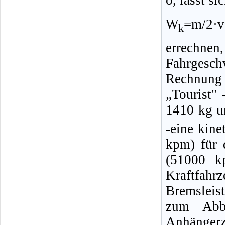
W
=m/2·v
k
errechnen
Fahrgesc
Rechnung
„Tourist"
1410 kg u
-eine kin
kpm) für
(51000 k
Kraftfahr
Bremsleis
zum Abb
Anhängerz