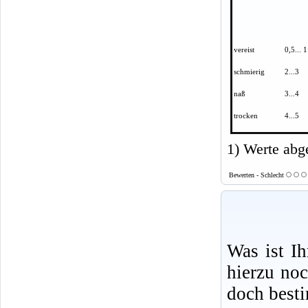
vereist
0,5... 1
schmierig
2...3
naß
3...4
trocken
4...5
1) Werte abg
Bewerten - Schlecht
Was ist I
hierzu no
doch best