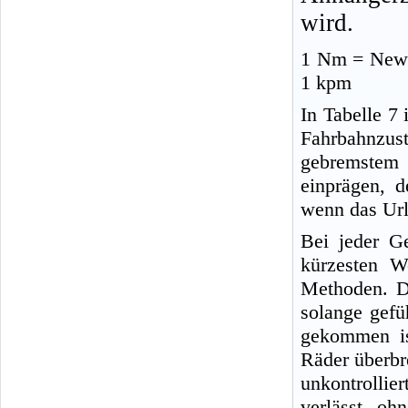
wird.
1 Nm = Newt
1 kpm
In Tabelle 7
Fahrbahnzu
gebremstem 
einprägen, 
wenn das Url
Bei jeder G
kürzesten W
Methoden. D
solange gefü
gekommen is
Räder überbr
unkontrollie
verlässt, oh