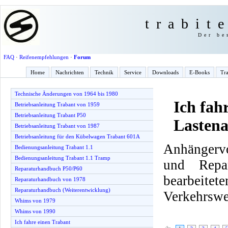
trabit
Der be
FAQ
·
Reifenempfehlungen
·
Forum
Home
Nachrichten
Technik
Service
Downloads
E-Books
Tra
Technische Änderungen von 1964 bis 1980
Ich fah
Betriebsanleitung Trabant von 1959
Betriebsanleitung Trabant P50
Lasten
Betriebsanleitung Trabant von 1987
Betriebsanleitung für den Kübelwagen Trabant 601A
Anhängervo
Bedienungsanleitung Trabant 1.1
Bedienungsanleitung Trabant 1.1 Tramp
und Repa
Reparaturhandbuch P50/P60
bearbeite
Reparaturhandbuch von 1978
Reparaturhandbuch (Weiterentwicklung)
Verkehrswe
Whims von 1979
Whims von 1990
Ich fahre einen Trabant