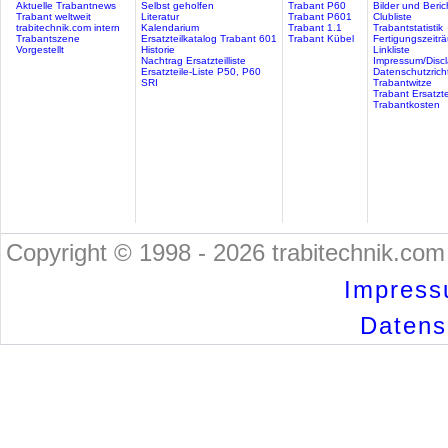
Aktuelle Trabantnews
Selbst geholfen
Trabant P60
Bilder und Beric
Trabant weltweit
Literatur
Trabant P601
Clubliste
trabitechnik.com intern
Kalendarium
Trabant 1.1
Trabantstatistik
Trabantszene
Ersatzteilkatalog Trabant 601
Trabant Kübel
Fertigungszeitr
Vorgestellt
Historie
Linkliste
Nachtrag Ersatzteilliste
Impressum/Discl
Ersatzteile-Liste P50, P60
Datenschutzricht
SRI
Trabantwitze
Trabant Ersatzte
Trabantkosten
Copyright © 1998 - 2026 trabitechnik.com 
Impress
Datensc