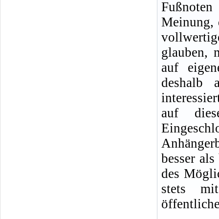
Fußnoten 
Meinung, 
vollwerti
glauben, 
auf eige
deshalb 
interessi
auf die
Eingeschl
Anhängerb
besser al
des Mögli
stets mi
öffentlich