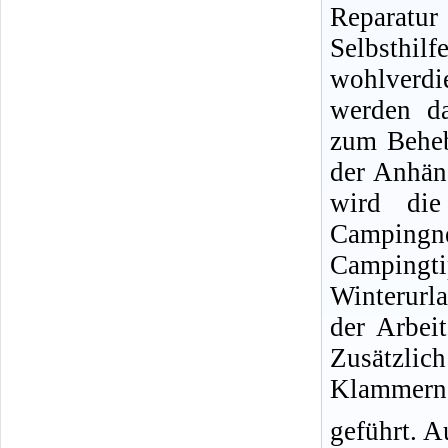
Reparatur
Selbsthil
wohlverdi
werden da
zum Beheb
der Anhän
wird die
Campingne
Campingti
Winterurl
der Arbeit
Zusätzlic
Klammern 
geführt. A