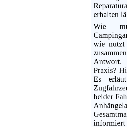
Reparatura
erhalten lä
Wie mu
Campingan
wie nutzt
zusammen
Antwort. 
Praxis? Hi
Es erläu
Zugfahrze
beider Fah
Anhängel
Gesamtma
informier