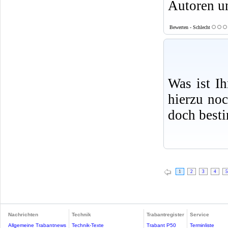
Autoren u
Bewerten - Schlecht
Was ist I
hierzu no
doch best
1
2
3
4
5
Nachrichten
Technik
Trabantregister
Service
Allgemeine Trabantnews
Technik-Texte
Trabant P50
Terminliste