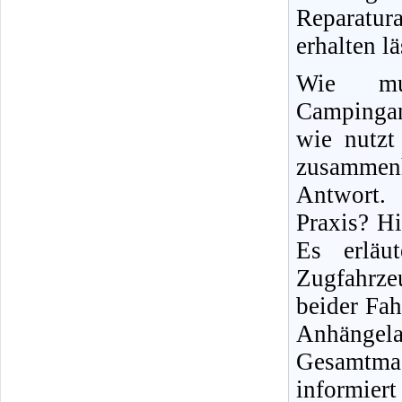
Reparatura
erhalten lä
Wie mu
Campingan
wie nutzt
zusammen
Antwort. 
Praxis? Hi
Es erläu
Zugfahrze
beider Fah
Anhängel
Gesamtma
informier