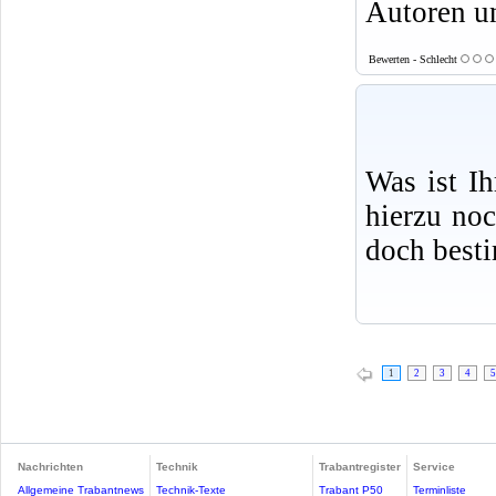
Autoren u
Bewerten - Schlecht
Was ist I
hierzu no
doch best
1
2
3
4
5
Nachrichten
Technik
Trabantregister
Service
Allgemeine Trabantnews
Technik-Texte
Trabant P50
Terminliste