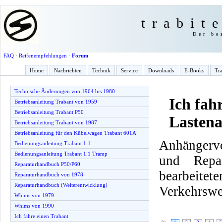
trabit
Der be
FAQ
·
Reifenempfehlungen
·
Forum
Home
Nachrichten
Technik
Service
Downloads
E-Books
Tra
Technische Änderungen von 1964 bis 1980
Ich fah
Betriebsanleitung Trabant von 1959
Betriebsanleitung Trabant P50
Lasten
Betriebsanleitung Trabant von 1987
Betriebsanleitung für den Kübelwagen Trabant 601A
Anhängervo
Bedienungsanleitung Trabant 1.1
Bedienungsanleitung Trabant 1.1 Tramp
und Repa
Reparaturhandbuch P50/P60
bearbeite
Reparaturhandbuch von 1978
Reparaturhandbuch (Weiterentwicklung)
Verkehrswe
Whims von 1979
Whims von 1990
Ich fahre einen Trabant