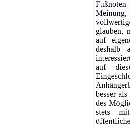
Fußnoten 
Meinung, 
vollwerti
glauben, 
auf eige
deshalb 
interessi
auf die
Eingeschl
Anhängerb
besser al
des Mögli
stets mi
öffentlich