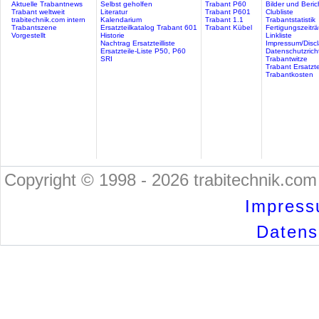
Aktuelle Trabantnews
Selbst geholfen
Trabant P60
Bilder und Beric
Trabant weltweit
Literatur
Trabant P601
Clubliste
trabitechnik.com intern
Kalendarium
Trabant 1.1
Trabantstatistik
Trabantszene
Ersatzteilkatalog Trabant 601
Trabant Kübel
Fertigungszeitr
Vorgestellt
Historie
Linkliste
Nachtrag Ersatzteilliste
Impressum/Discl
Ersatzteile-Liste P50, P60
Datenschutzricht
SRI
Trabantwitze
Trabant Ersatzte
Trabantkosten
Copyright © 1998 - 2026 trabitechnik.com 
Impress
Datensc