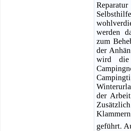
Reparatur
Selbsthil
wohlverdi
werden da
zum Beheb
der Anhän
wird die
Campingne
Campingti
Winterurl
der Arbeit
Zusätzlic
Klammern 
geführt. A