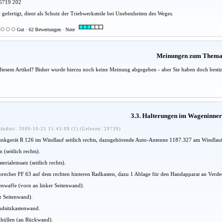
25719 202
gefertigt, dient als Schutz der Triebwerksteile bei Unebenheiten des Weges.
Gut · 62 Bewertungen · Note
Meinungen zum Them
diesem Artikel? Bisher wurde hierzu noch keine Meinung abgegeben - aber Sie haben doch besti
3.3. Halterungen im Wageninne
ändert: 2009-10-21 15:43:09 (1) (Gelesen: 29739)
Funkgerät R 126 im Windlauf seitlich rechts, dazugehörende Auto-Antenne 1187.327 am Windlauf
 (seitlich rechts).
erialeinsatz (seitlich rechts).
sprecher FF 63 auf dem rechten hinteren Radkasten, dazu 1 Ablage für den Handapparat an Verd
nwaffe (vorn an linker Seitenwand).
er Seitenwand).
ondsitzkastenwand.
lhüllen (an Rückwand).