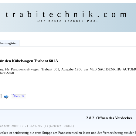
trabitechnik.com
Der beste Technik-Pool
bantregister
 für den Kübelwagen Trabant 601A
leitung für Personenkraftwagen Trabant 601, Ausgabe 1986 des VEB SACHSENRIHG AU
arx-Stadt.
Übersicht
2.8.2. Öffnen des Verdeckes
ändert: 2009-10-21 15:47:02 (1) (Gelesen: 29855)
ckes ist beiderseitig die erste Strippe am Fondseitenteil zu lösen und der Verdeckbezug aus de