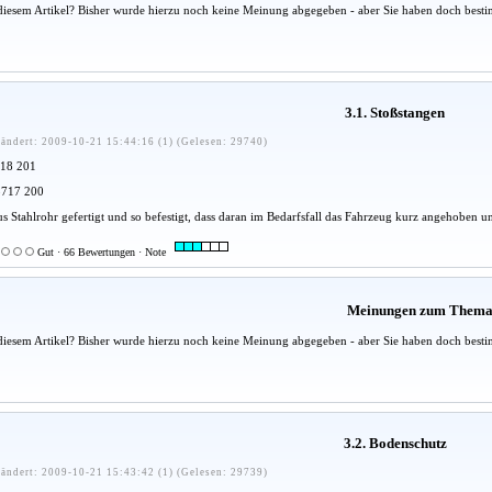
diesem Artikel? Bisher wurde hierzu noch keine Meinung abgegeben - aber Sie haben doch besti
3.1. Stoßstangen
ändert: 2009-10-21 15:44:16 (1) (Gelesen: 29740)
718 201
25717 200
us Stahlrohr gefertigt und so befestigt, dass daran im Bedarfsfall das Fahrzeug kurz angehoben 
Gut · 66 Bewertungen · Note
Meinungen zum Them
diesem Artikel? Bisher wurde hierzu noch keine Meinung abgegeben - aber Sie haben doch besti
3.2. Bodenschutz
ändert: 2009-10-21 15:43:42 (1) (Gelesen: 29739)