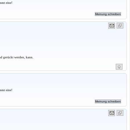
mmt eine!
und gerückt werden, kann.
a
mmt eine!