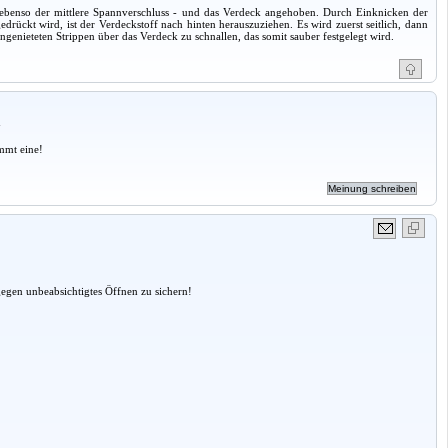
) ebenso der mittlere Spannverschluss - und das Verdeck angehoben. Durch Einknicken der
rückt wird, ist der Verdeckstoff nach hinten herauszuziehen. Es wird zuerst seitlich, dann
nieteten Strippen über das Verdeck zu schnallen, das somit sauber festgelegt wird.
a
mmt eine!
gegen unbeabsichtigtes Öffnen zu sichern!