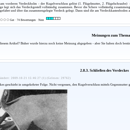
- am vorderen Verdeckholm - der Kugelverschluss gelöst (1. Flügelmutter, 2. Flügelschraube
äge legt sich das Verdeckgestell vollständig zusammen. Bevor die Schere vollständig zusammenged
efaltet und über das zusammengelegte Verdeck gelegt. Dann sind die am Verdeckkastenboden ange
Gut · 74 Bewertungen · Note
Meinungen zum Them
diesem Artikel? Bisher wurde hierzu noch keine Meinung abgegeben - aber Sie haben doch besti
2.8.3. Schließen des Verdeckes
ändert: 2009-10-21 15:46:27 (1) (Gelesen: 29762)
kes geschieht in umgekehrter Folge. Nicht vergessen, den Kugelverschluss mittels Gegenmutter 