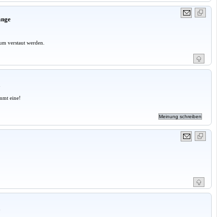
änge
um verstaut werden.
a
mmt eine!
a