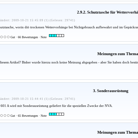
2.9.2. Schutztasche für Wettervorh
ändert: 2009-10-21 15:45:09 (1) (Gelesen: 29741)
chutztasche, worin diö trockenen Wettervorhänge bei Nichtgebrauch aufbewahrt und im Gepäckra
Gut · 66 Bewertungen · Note
Meinungen zum Them
diesem Artikel? Bisher wurde hierzu noch keine Meinung abgegeben - aber Sie haben doch besti
3. Sonderausrüstung
ändert: 2009-10-21 15:44:41 (1) (Gelesen: 29741)
01 A wird mit Sonderausrüstung geliefert für die speziellen Zwecke der NVA.
Gut · 65 Bewertungen · Note
Meinungen zum Them