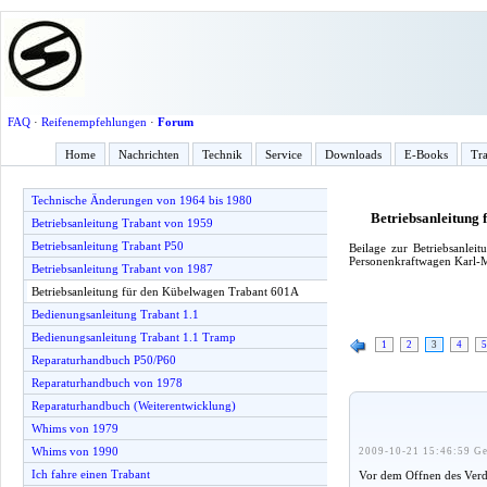
FAQ
·
Reifenempfehlungen
·
Forum
Home
Nachrichten
Technik
Service
Downloads
E-Books
Tra
Technische Änderungen von 1964 bis 1980
Betriebsanleitung
Betriebsanleitung Trabant von 1959
Betriebsanleitung Trabant P50
Beilage zur Betriebsan
Personenkraftwagen Karl-M
Betriebsanleitung Trabant von 1987
Betriebsanleitung für den Kübelwagen Trabant 601A
Bedienungsanleitung Trabant 1.1
Bedienungsanleitung Trabant 1.1 Tramp
1
2
3
4
5
Reparaturhandbuch P50/P60
Reparaturhandbuch von 1978
Reparaturhandbuch (Weiterentwicklung)
Whims von 1979
Whims von 1990
2009-10-21 15:46:59 Ge
Ich fahre einen Trabant
Vor dem Offnen des Verde