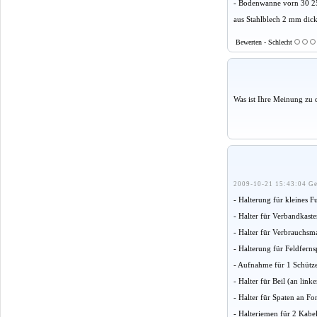
- Bodenwanne vorn 30 
aus Stahlblech 2 mm dick 
Bewerten - Schlecht
Was ist Ihre Meinung zu 
2009-10-21 15:43:04 Ge
- Halterung für kleines 
- Halter für Verbandkasten
- Halter für Verbrauchsmat
- Halterung für Feldfern
- Aufnahme für 1 Schütze
- Halter für Beil (an link
- Halter für Spaten an F
- Halteriemen für 2 Kabe