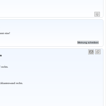
a
mmt eine!
rn
 rechts.
eckkastenwand rechts.