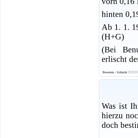
vorn 0,16
hinten 0,1
Ab 1. 1. 1
(H+G)
(Bei Ben
erlischt d
Bewerten - Schlecht
Was ist I
hierzu no
doch best