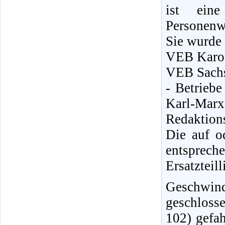
ist eine
Personenw
Sie wurde
VEB Karos
VEB Sachs
- Betrieb
Karl-Marx-
Redaktions
Die auf o
entsprec
Ersatzteill
Geschwin
geschloss
102) gefa