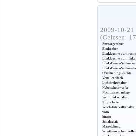
2009-10-21 
(Gelesen: 1
Entstörgeschirr
Blinkgeber
Blinkleuchte vorn recht
Blinkleuchte vorn links
Blink-Brems-Schlussleu
Blink-Brems-Schluss-Ke
Orientierungsleuchte
Verteiler 4fach
Lichtdrehschalter
Nebelscheinwerfer
Nachtmarschanlage
Warnblinkschalter
Kippschalter
Wisch-Intervallschalter
vorn
hinten
Schaltrelais
Masseleitung
Scheibenwischer, vollen