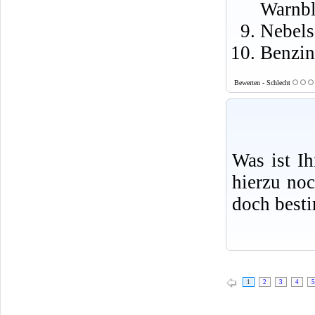
Warnbl
Nebels
Benzin
Bewerten - Schlecht
Was ist I
hierzu no
doch best
1
2
3
4
5