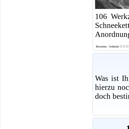
106 Werkz
Schneeket
Anordnung
Bewerten - Schlecht
Was ist I
hierzu no
doch best