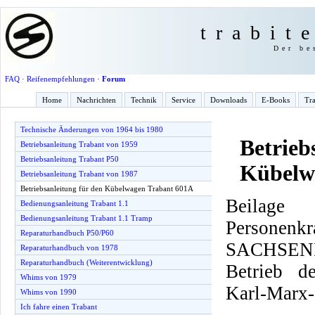
trabit
Der be
FAQ
·
Reifenempfehlungen
·
Forum
Home
Nachrichten
Technik
Service
Downloads
E-Books
Tra
Technische Änderungen von 1964 bis 1980
Betrieb
Betriebsanleitung Trabant von 1959
Betriebsanleitung Trabant P50
Kübelw
Betriebsanleitung Trabant von 1987
Betriebsanleitung für den Kübelwagen Trabant 601A
Beilage 
Bedienungsanleitung Trabant 1.1
Bedienungsanleitung Trabant 1.1 Tramp
Personenkr
Reparaturhandbuch P50/P60
SACHSE
Reparaturhandbuch von 1978
Reparaturhandbuch (Weiterentwicklung)
Betrieb d
Whims von 1979
Karl-Marx-
Whims von 1990
Ich fahre einen Trabant