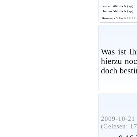
vorn
460 da N (kp)
hinten
560 da N (kp)
Bewerten - Schlecht
Was ist I
hierzu no
doch best
2009-10-21 
(Gelesen: 1