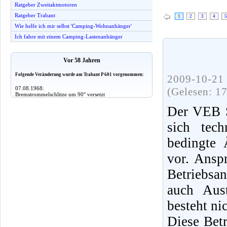
Ratgeber Zweitaktmotoren
Ratgeber Trabant
1
2
3
4
5
Wie helfe ich mir selbst 'Camping-Wohnanhänger'
Ich fahre mit einem Camping-Lastenanhänger
Vor 58 Jahren
Folgende Veränderung wurde am Trabant P 601 vorgenommen:
2009-10-21 
07.08.1968:
(Gelesen: 1
Bremstrommelschlitze um 90° versetzt
Der VEB S
sich tec
bedingte 
vor. Ansp
Betriebsa
auch Aus
besteht nic
Diese Bet