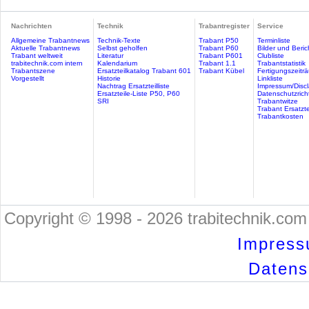
Nachrichten
Technik
Trabantregister
Service
Allgemeine Trabantnews
Technik-Texte
Trabant P50
Terminliste
Aktuelle Trabantnews
Selbst geholfen
Trabant P60
Bilder und Beric
Trabant weltweit
Literatur
Trabant P601
Clubliste
trabitechnik.com intern
Kalendarium
Trabant 1.1
Trabantstatistik
Trabantszene
Ersatzteilkatalog Trabant 601
Trabant Kübel
Fertigungszeitr
Vorgestellt
Historie
Linkliste
Nachtrag Ersatzteilliste
Impressum/Discl
Ersatzteile-Liste P50, P60
Datenschutzricht
SRI
Trabantwitze
Trabant Ersatzte
Trabantkosten
Copyright © 1998 - 2026 trabitechnik.com 
Impress
Datensc