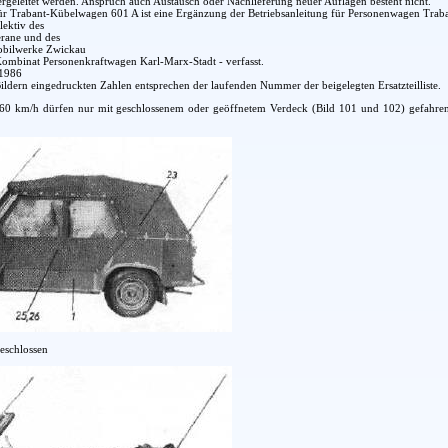
hergeleitet werden. Anspruch auch Austausch oder Nachlieferung neuer Auflagen besteht nicht.
für Trabant-Kübelwagen 601 A ist eine Ergänzung der Betriebsanleitung für Personenwagen Trab
ektiv des
rane und des
obilwerke Zwickau
ombinat Personenkraftwagen Karl-Marx-Stadt - verfasst.
.1986
ildern eingedruckten Zahlen entsprechen der laufenden Nummer der beigelegten Ersatzteilliste.
60 km/h dürfen nur mit geschlossenem oder geöffnetem Verdeck (Bild 101 und 102) gefahren 
eschlossen