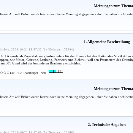
Meinungen zum Them
diesem Artikel? Bisher wurde hierzu noch keine Meinung abgegeben - aber Sie haben doch besti
1. Allgemeine Beschreibung
ändert: 2009-10-21 15:57:32 (1) (Gelesen: 175994)
01 A wurde als Zweckfahrzeug insbesondere für den Einsatz bei den Nationalen Streitkräften 
uppen, wie Motor, Getriebe, Lenkung, Fahrwerk und Elektrik, voll den Parametern des Grundtype
ant 601 A und wird der besonderen Beachtung empfohlen.
Gut · 462 Bewertungen · Note
Meinungen zum Them
diesem Artikel? Bisher wurde hierzu noch keine Meinung abgegeben - aber Sie haben doch besti
2. Technische Angaben
ändert: 2009-10-21 15:57:06 (1) (Gelesen: 175946)