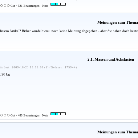
Gut · 521 Bewertungen · Note
Meinungen zum Them
diesem Artikel? Bisher wurde hierzu noch keine Meinung abgegeben - aber Sie haben doch besti
2.1. Massen und Achslasten
ändert: 2009-10-21 15:56:50 (1) (Gelesen: 175944)
 020 kg
Gut · 483 Bewertungen · Note
Meinungen zum Them