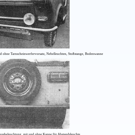
nd ohne Tarnscheinwerfervorsatz, Nebelleuchten, Stoßstange, Bodenwanne
lussbeleuchtung, mit und ohne Kappe für Abstandsleuchte