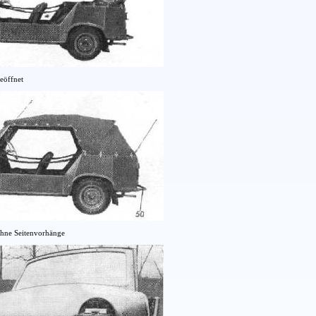
eöffnet
hne Seitenvorhänge