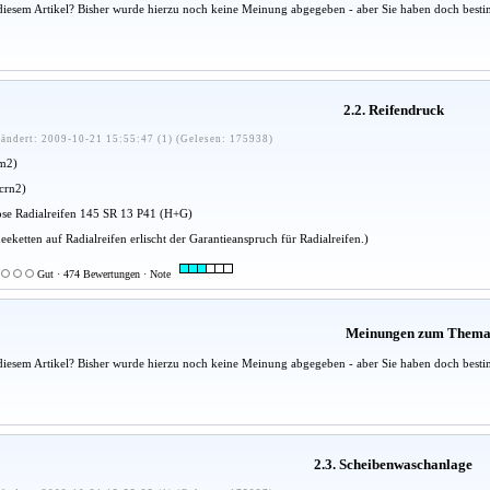
diesem Artikel? Bisher wurde hierzu noch keine Meinung abgegeben - aber Sie haben doch besti
2.2. Reifendruck
ändert: 2009-10-21 15:55:47 (1) (Gelesen: 175938)
cm2)
crn2)
ose Radialreifen 145 SR 13 P41 (H+G)
ketten auf Radialreifen erlischt der Garantieanspruch für Radialreifen.)
Gut · 474 Bewertungen · Note
Meinungen zum Them
diesem Artikel? Bisher wurde hierzu noch keine Meinung abgegeben - aber Sie haben doch besti
2.3. Scheibenwaschanlage