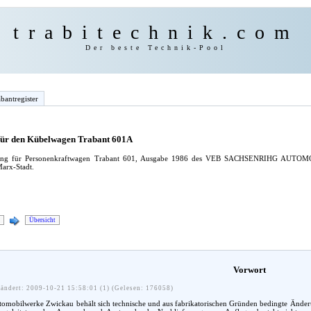
trabitechnik.com
Der beste Technik-Pool
bantregister
 für den Kübelwagen Trabant 601A
leitung für Personenkraftwagen Trabant 601, Ausgabe 1986 des VEB SACHSENRIHG AU
arx-Stadt.
Übersicht
Vorwort
ändert: 2009-10-21 15:58:01 (1) (Gelesen: 176058)
mobilwerke Zwickau behält sich technische und aus fabrikatorischen Gründen bedingte Änderung