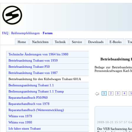
FAQ
·
Reifenempfehlungen
·
Forum
Home
Nachrichten
Technik
Service
Downloads
E-Books
Tra
Technische Änderungen von 1964 bis 1980
Betriebsanleitung
Betriebsanleitung Trabant von 1959
Betriebsanleitung Trabant P50
Beilage zur Betriebsan
Personenkraftwagen Karl-M
Betriebsanleitung Trabant von 1987
Betriebsanleitung für den Kübelwagen Trabant 601A
Bedienungsanleitung Trabant 1.1
Bedienungsanleitung Trabant 1.1 Tramp
1
2
3
4
5
Reparaturhandbuch P50/P60
Reparaturhandbuch von 1978
Reparaturhandbuch (Weiterentwicklung)
Whims von 1979
Whims von 1990
2009-10-21 15:57:57 Ge
Ich fahre einen Trabant
Der VEB Sachsenring Auto