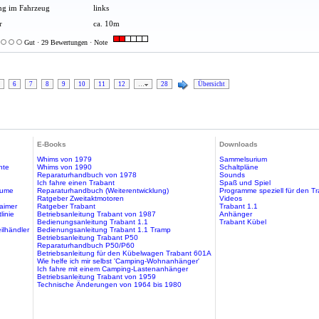
g im Fahrzeug
links
r
ca. 10m
Gut · 29 Bewertungen · Note
6
7
8
9
10
11
12
…
28
Übersicht
E-Books
Downloads
Whims von 1979
Sammelsurium
hte
Whims von 1990
Schaltpläne
Reparaturhandbuch von 1978
Sounds
Ich fahre einen Trabant
Spaß und Spiel
äume
Reparaturhandbuch (Weiterentwicklung)
Programme speziell für den T
Ratgeber Zweitaktmotoren
Videos
aimer
Ratgeber Trabant
Trabant 1.1
linie
Betriebsanleitung Trabant von 1987
Anhänger
Bedienungsanleitung Trabant 1.1
Trabant Kübel
ilhändler
Bedienungsanleitung Trabant 1.1 Tramp
Betriebsanleitung Trabant P50
Reparaturhandbuch P50/P60
Betriebsanleitung für den Kübelwagen Trabant 601A
Wie helfe ich mir selbst 'Camping-Wohnanhänger'
Ich fahre mit einem Camping-Lastenanhänger
Betriebsanleitung Trabant von 1959
Technische Änderungen von 1964 bis 1980