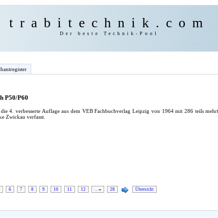
trabitechnik.com
Der beste Technik-Pool
bantregister
h P50/P60
m die 4. verbesserte Auflage aus dem VEB Fachbuchverlag Leipzig von 1964 mit 286 teils meh
e Zwickau verfasst.
6
7
8
9
10
11
12
…
28
Übersicht