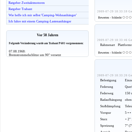
Ratgeber Zweitaktmotoren
Ratgeber Trabant
2009-07-29 18:33:59 Ge
Wie helfe ich mir selbst 'Camping-Wohnanhänger'
Bewerten - Schlecht
Ich fahre mit einem Camping-Lastenanhänger
Vor 58 Jahren
2009-07-29 18:33:46 Ge
Folgende Veränderung wurde am Trabant P 601 vorgenommen:
Rahmenart
Plattformr
07.08.1968:
Bewerten - Schlecht
Bremstrommelschlitze um 90° versetzt
2009-07-29 18:33:20 Ge
Befestigung
Einz
Federung
Querb
Federweg
150 
Radaufhängung
oben
Stoßdämpfung
Tele
Vorspur
5 • •
Sturz
+ 2° 
Spreizung
7° (7
Antrieb
Dopp