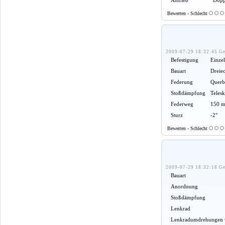
Bewerten - Schlecht
2009-07-29 18:32:45 Ge
Befestigung
Einze
Bauart
Dreie
Federung
Querb
Stoßdämpfung
Teles
Federweg
150 m
Sturz
-2°
Bewerten - Schlecht
2009-07-29 18:32:18 Ge
Bauart
Anordnung
Stoßdämpfung
Lenkrad
Lenkradumdrehungen v