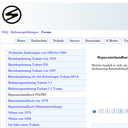
FAQ
·
Reifenempfehlungen
·
Forum
Home
Nachrichten
Technik
Service
Downloads
E-Books
Tra
Technische Änderungen von 1964 bis 1980
Reparaturhandbuc
Betriebsanleitung Trabant von 1959
Betriebsanleitung Trabant P50
Hierbei handelt es sich u
Sachsenring Automobilwerk
Betriebsanleitung Trabant von 1987
Betriebsanleitung für den Kübelwagen Trabant 601A
Bedienungsanleitung Trabant 1.1
Bedienungsanleitung Trabant 1.1 Tramp
Reparaturhandbuch P50/P60
Reparaturhandbuch von 1978
Reparaturhandbuch (Weiterentwicklung)
1
2
3
4
5
Whims von 1979
Whims von 1990
Ich fahre einen Trabant