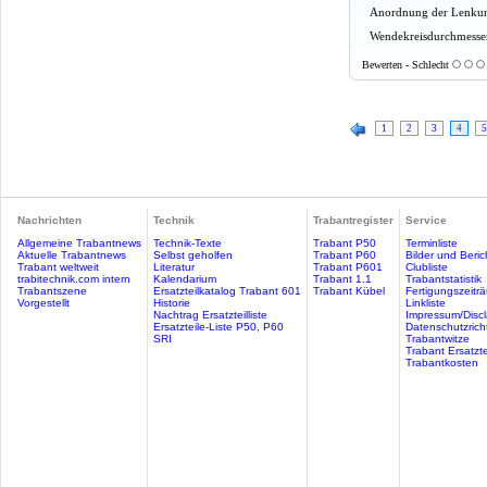
Anordnung der Lenkun
Wendekreisdurchmesse
Bewerten - Schlecht
1
2
3
4
5
Nachrichten
Technik
Trabantregister
Service
Allgemeine Trabantnews
Technik-Texte
Trabant P50
Terminliste
Aktuelle Trabantnews
Selbst geholfen
Trabant P60
Bilder und Beric
Trabant weltweit
Literatur
Trabant P601
Clubliste
trabitechnik.com intern
Kalendarium
Trabant 1.1
Trabantstatistik
Trabantszene
Ersatzteilkatalog Trabant 601
Trabant Kübel
Fertigungszeitr
Vorgestellt
Historie
Linkliste
Nachtrag Ersatzteilliste
Impressum/Discl
Ersatzteile-Liste P50, P60
Datenschutzricht
SRI
Trabantwitze
Trabant Ersatzte
Trabantkosten