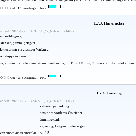
Gut · 17 Bewertungen · Note
1.7.3. Hinterachse
ändert: 2009-07-29 18:32:50 (1) (Gelesen: 23462)
lradaufhängung
cklenker, gummi gelagert
lattfeder mit progressiver Wirkung
kop, doppeltwirkend
m, 75 mm nach oben und 75 mm nach unten, bei P 60 145 mm, 70 mm nach oben und 75 mm 
Gut · 23 Bewertungen · Note
1.7.4. Lenkung
ändert: 2009-07-29 18:32:21 (1) (Gelesen: 23457)
Zahnstangenlenkung
hinter der vorderen Querfeder
Gummigelenk
2speichig, hartgummiüberzogen
on Anschlag zu Anschlag
ca. 2,5