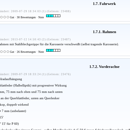
1.7. Fahrwerk
ändert: 2009-07-29 18:34:03 (1) (Gelesen: 23488)
Gut · 30 Bewertungen · Note
1.7.1. Rahmen
ändert: 2013-07-12 14:50:43 (2) (Gelesen: 23487)
ahmen mit Stahlblechgerippe für die Karosserie verschweißt (selbst tragende Karosserie).
Gut · 26 Bewertungen · Note
1.7.2. Vorderachse
ändert: 2009-07-29 18:33:24 (1) (Gelesen: 23476)
elradaufhängung
lattfeder (Halbelliptik) mit progressiver Wirkung
mm, 75 mm nach oben und 75 mm nach unten
 an der Querblattfeder, unten am Querlenker
skop, doppelt wirkend
 • 7 mm (unbelastet)
15'
° 15' für P 60)
elgelenkwellen (innen Gummi-, außen Metallgelenk) ab G 50 S innen Schieberrollengelenk, au