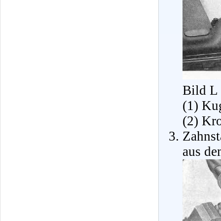
Bild L
(1) Ku
(2) Kr
Zahns
aus de