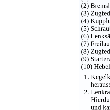
(2) Brems
(3) Zugfe
(4) Kuppl
(5) Schrau
(6) Lenksä
(7) Freilau
(8) Zugfed
(9) Starte
(10) Hebel
Kegel
heraus
Lenkr
Hierdu
und ka