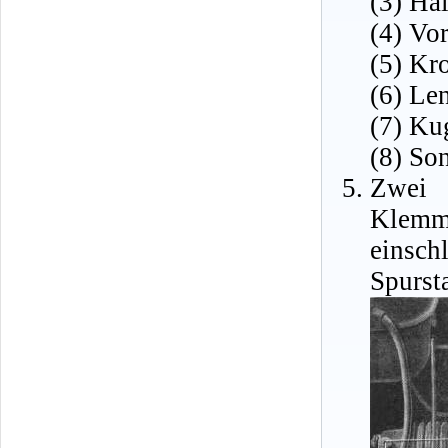
(3) Ha
(4) Vo
(5) Kr
(6) Le
(7) Ku
(8) So
Zwei 
Klemm
einsch
Spurst