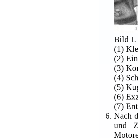
Bild L
(1) Kl
(2) Ei
(3) Ko
(4) Sc
(5) Ku
(6) Ex
(7) En
Nach d
und Z
Motore