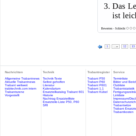
Das Le
ist le
Bewerten - Schlecht
1
…
12
13
Nachrichten
Technik
Trabantregister
Service
Allgemeine Trabantnews
Technik-Texte
Trabant P50
Terminliste
Aktuelle Trabantnews
Selbst geholfen
Trabant P60
Bilder und Beric
Trabant weltweit
Literatur
Trabant P601
Clubliste
trabitechnik.com intern
Kalendarium
Trabant 1.1
Trabantstatistik
Trabantszene
Ersatzteilkatalog Trabant 601
Trabant Kübel
Fertigungszeitr
Vorgestellt
Historie
Linkliste
Nachtrag Ersatzteilliste
Impressum/Discl
Ersatzteile-Liste P50, P60
Datenschutzricht
SRI
Trabantwitze
Trabant Ersatzte
Trabantkosten