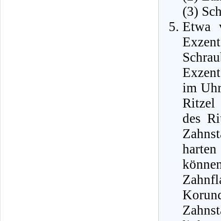
(3) Sc
Etwa v
Exzent
Schra
Exzent
im Uhr
Ritzel
des Ri
Zahnst
harte
könne
Zahnf
Korund
Zahnst