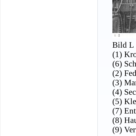
Bild L
(1) Kr
(6) Sc
(2) Fe
(3) Ma
(4) Se
(5) Kl
(7) En
(8) Ha
(9) Ver