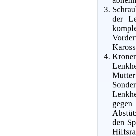
abneh
Schrau
der L
komple
Vorde
Kaross
Krone
Lenkhe
Mutt
Sonde
Lenkhe
gegen
Abstüt
den Sp
Hilfs