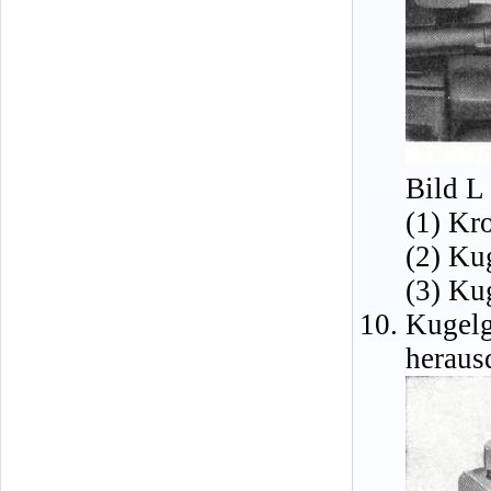
Bild L
(1) Kr
(2) Ku
(3) Ku
Kugel
heraus