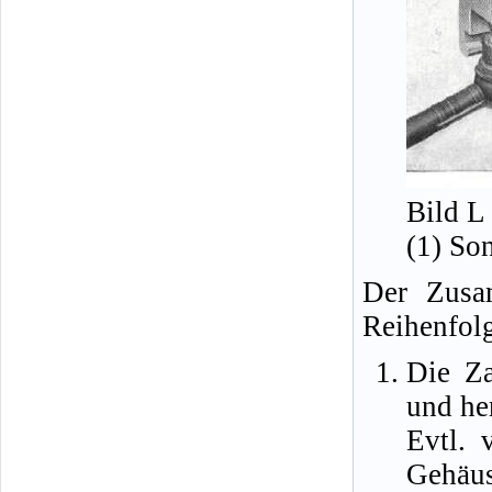
Bild L
(1) So
Der Zusa
Reihenfolg
Die Za
und he
Evtl. 
Gehäu