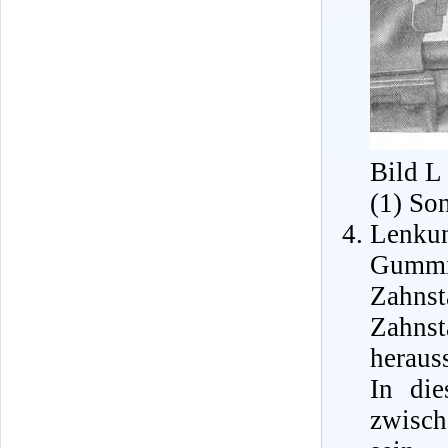
Bild L
(1) So
Lenkun
Gummi
Zahnst
Zahnst
heraus
In die
zwisch