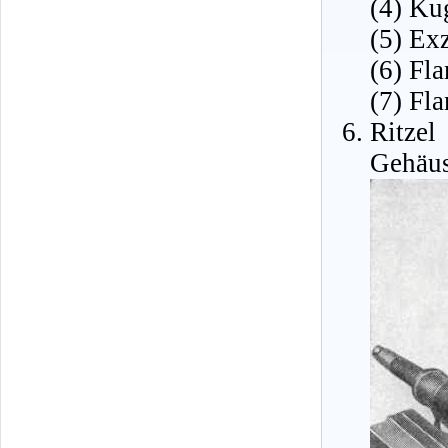
(4) Ku
(5) Ex
(6) Fl
(7) Fl
Ritze
Gehäus