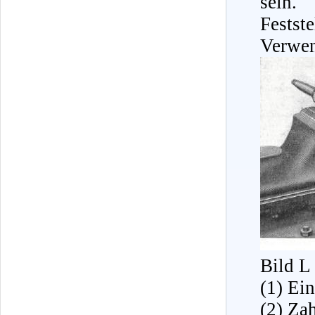
sein.
Fests
Verwen
Bild L
(1) Ei
(2) Za