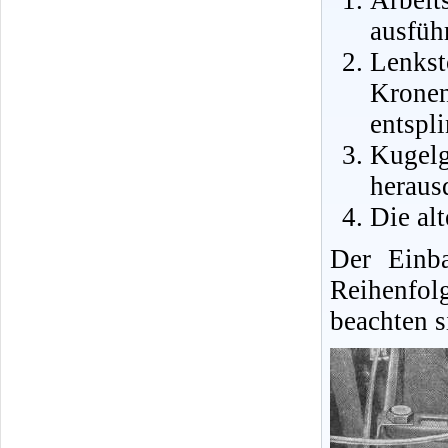
Arbeit
ausfüh
Lenks
Krone
entspl
Kugel
heraus
Die al
Der Einba
Reihenfol
beachten s