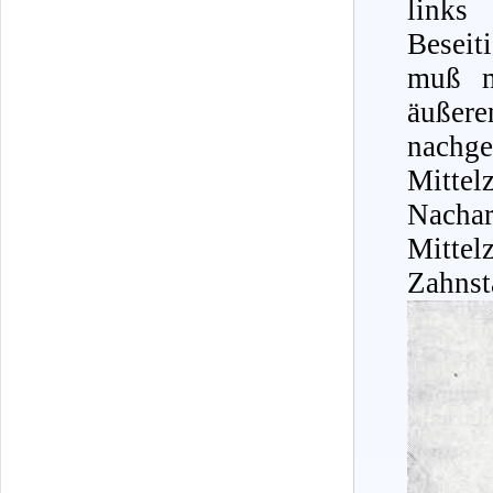
links
Beseit
muß m
äußer
nachge
Mittel
Nacha
Mitte
Zahnst