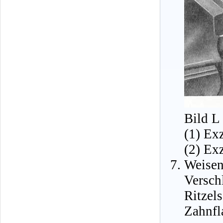
Bild L
(1) Ex
(2) Ex
Weise
Versch
Ritze
Zahnfl