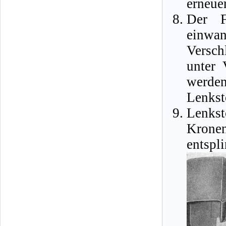
erneue
Der F
einw
Versch
unter 
werde
Lenkst
Lenks
Krone
entspl