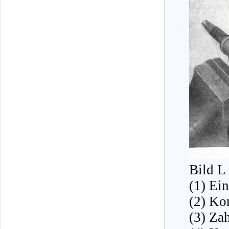
Bild L
(1) Ei
(2) Ko
(3) Za