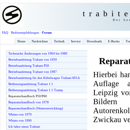
trabit
Der be
FAQ
·
Reifenempfehlungen
·
Forum
Home
Nachrichten
Technik
Service
Downloads
E-Books
Tra
Technische Änderungen von 1964 bis 1980
Repara
Betriebsanleitung Trabant von 1959
Betriebsanleitung Trabant P50
Betriebsanleitung Trabant von 1987
Hierbei ha
Betriebsanleitung für den Kübelwagen Trabant 601A
Auflage 
Bedienungsanleitung Trabant 1.1
Leipzig vo
Bedienungsanleitung Trabant 1.1 Tramp
Reparaturhandbuch P50/P60
Bilder
Reparaturhandbuch von 1978
Autorenko
Reparaturhandbuch (Weiterentwicklung)
Whims von 1979
Zwickau ve
Whims von 1990
Ich fahre einen Trabant