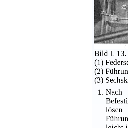
Bild L 13
(1) Feders
(2) Führu
(3) Sechsk
Nach
Befes
lösen
Führu
leicht 