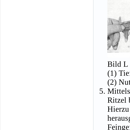
Bild L 
(1) Ti
(2) Nut
Mittel
Ritzel 
Hierzu
herau
Feinge