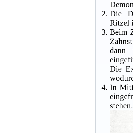
Demont
Die D
Ritzel 
Beim Z
Zahnst
dann 
eingefü
Die Ex
wodurch
In Mit
eingef
stehen.