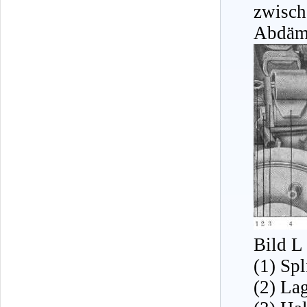
zwisc
Abdämp
Bild L
(1) Sp
(2) La