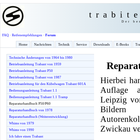
trabit
Der be
FAQ
·
Reifenempfehlungen
·
Forum
Home
Nachrichten
Technik
Service
Downloads
E-Books
Tra
Technische Änderungen von 1964 bis 1980
Repara
Betriebsanleitung Trabant von 1959
Betriebsanleitung Trabant P50
Betriebsanleitung Trabant von 1987
Hierbei ha
Betriebsanleitung für den Kübelwagen Trabant 601A
Auflage 
Bedienungsanleitung Trabant 1.1
Leipzig vo
Bedienungsanleitung Trabant 1.1 Tramp
Reparaturhandbuch P50/P60
Bilder
Reparaturhandbuch von 1978
Autorenko
Reparaturhandbuch (Weiterentwicklung)
Whims von 1979
Zwickau ve
Whims von 1990
Ich fahre einen Trabant