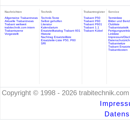
Nachrichten
Technik
Trabantregister
Service
Allgemeine Trabantnews
Technik-Texte
Trabant P50
Terminliste
Aktuelle Trabantnews
Selbst geholfen
Trabant P60
Bilder und Beric
Trabant weltweit
Literatur
Trabant P601
Clubliste
trabitechnik.com intern
Kalendarium
Trabant 1.1
Trabantstatistik
Trabantszene
Ersatzteilkatalog Trabant 601
Trabant Kübel
Fertigungszeitr
Vorgestellt
Historie
Linkliste
Nachtrag Ersatzteilliste
Impressum/Discl
Ersatzteile-Liste P50, P60
Datenschutzricht
SRI
Trabantwitze
Trabant Ersatzte
Trabantkosten
Copyright © 1998 - 2026 trabitechnik.com 
Impress
Datensc