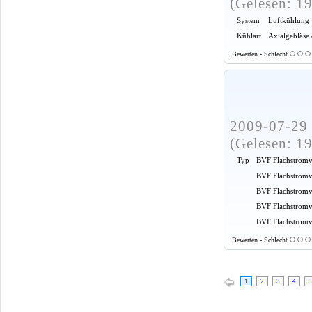
(Gelesen: 1
System
Luftkühlung
Kühlart
Axialgebläse
Bewerten - Schlecht
2009-07-29 
(Gelesen: 1
Typ
BVF Flachstromv
BVF Flachstromv
BVF Flachstromv
BVF Flachstromv
BVF Flachstromve
Bewerten - Schlecht
1
2
3
4
5