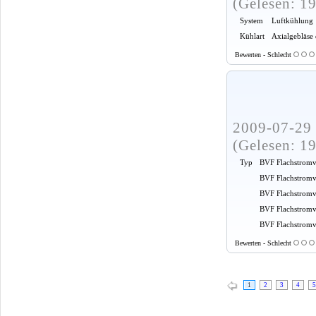
(Gelesen: 1
System
Luftkühlung
Kühlart
Axialgebläse
Bewerten - Schlecht
2009-07-29 
(Gelesen: 1
Typ
BVF Flachstromv
BVF Flachstromv
BVF Flachstromv
BVF Flachstromv
BVF Flachstromve
Bewerten - Schlecht
1
2
3
4
5