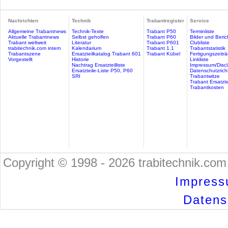
Nachrichten
Technik
Trabantregister
Service
Allgemeine Trabantnews
Technik-Texte
Trabant P50
Terminliste
Aktuelle Trabantnews
Selbst geholfen
Trabant P60
Bilder und Beric
Trabant weltweit
Literatur
Trabant P601
Clubliste
trabitechnik.com intern
Kalendarium
Trabant 1.1
Trabantstatistik
Trabantszene
Ersatzteilkatalog Trabant 601
Trabant Kübel
Fertigungszeitr
Vorgestellt
Historie
Linkliste
Nachtrag Ersatzteilliste
Impressum/Discl
Ersatzteile-Liste P50, P60
Datenschutzricht
SRI
Trabantwitze
Trabant Ersatzte
Trabantkosten
Copyright © 1998 - 2026 trabitechnik.com 
Impress
Datensc