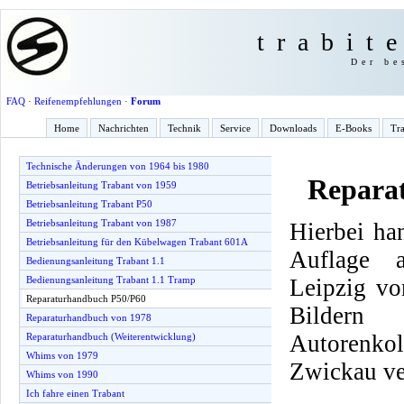
trabit
Der be
FAQ
·
Reifenempfehlungen
·
Forum
Home
Nachrichten
Technik
Service
Downloads
E-Books
Tra
Technische Änderungen von 1964 bis 1980
Repara
Betriebsanleitung Trabant von 1959
Betriebsanleitung Trabant P50
Betriebsanleitung Trabant von 1987
Hierbei ha
Betriebsanleitung für den Kübelwagen Trabant 601A
Auflage 
Bedienungsanleitung Trabant 1.1
Leipzig vo
Bedienungsanleitung Trabant 1.1 Tramp
Reparaturhandbuch P50/P60
Bilder
Reparaturhandbuch von 1978
Autorenko
Reparaturhandbuch (Weiterentwicklung)
Whims von 1979
Zwickau ve
Whims von 1990
Ich fahre einen Trabant