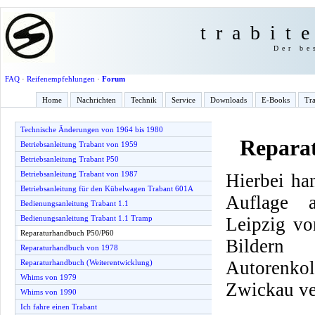
trabit
Der be
FAQ
·
Reifenempfehlungen
·
Forum
Home
Nachrichten
Technik
Service
Downloads
E-Books
Tra
Technische Änderungen von 1964 bis 1980
Repara
Betriebsanleitung Trabant von 1959
Betriebsanleitung Trabant P50
Betriebsanleitung Trabant von 1987
Hierbei ha
Betriebsanleitung für den Kübelwagen Trabant 601A
Auflage 
Bedienungsanleitung Trabant 1.1
Leipzig vo
Bedienungsanleitung Trabant 1.1 Tramp
Reparaturhandbuch P50/P60
Bilder
Reparaturhandbuch von 1978
Autorenko
Reparaturhandbuch (Weiterentwicklung)
Whims von 1979
Zwickau ve
Whims von 1990
Ich fahre einen Trabant