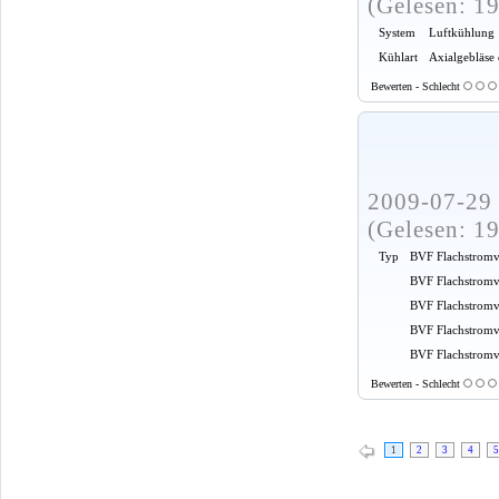
(Gelesen: 1
System
Luftkühlung
Kühlart
Axialgebläse
Bewerten - Schlecht
2009-07-29 
(Gelesen: 1
Typ
BVF Flachstromv
BVF Flachstromv
BVF Flachstromv
BVF Flachstromv
BVF Flachstromve
Bewerten - Schlecht
1
2
3
4
5