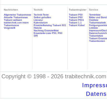
Nachrichten
Technik
Trabantregister
Service
Allgemeine Trabantnews
Technik-Texte
Trabant P50
Terminliste
Aktuelle Trabantnews
Selbst geholfen
Trabant P60
Bilder und Beric
Trabant weltweit
Literatur
Trabant P601
Clubliste
trabitechnik.com intern
Kalendarium
Trabant 1.1
Trabantstatistik
Trabantszene
Ersatzteilkatalog Trabant 601
Trabant Kübel
Fertigungszeitr
Vorgestellt
Historie
Linkliste
Nachtrag Ersatzteilliste
Impressum/Discl
Ersatzteile-Liste P50, P60
Datenschutzricht
SRI
Trabantwitze
Trabant Ersatzte
Trabantkosten
Copyright © 1998 - 2026 trabitechnik.com 
Impress
Datensc