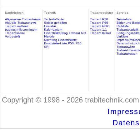
Nachrichten
Technik
Trabantregister
Service
Allgemeine Trabantnews
Technik-Texte
Trabant P50
Terminliste
Aktuelle Trabantnews
Selbst geholfen
Trabant P60
Bilder und Beric
Trabant weltweit
Literatur
Trabant P601
Clubliste
trabitechnik.com intern
Kalendarium
Trabant 1.1
Trabantstatistik
Trabantszene
Ersatzteilkatalog Trabant 601
Trabant Kübel
Fertigungszeitr
Vorgestellt
Historie
Linkliste
Nachtrag Ersatzteilliste
Impressum/Discl
Ersatzteile-Liste P50, P60
Datenschutzricht
SRI
Trabantwitze
Trabant Ersatzte
Trabantkosten
Copyright © 1998 - 2026 trabitechnik.com 
Impress
Datensc