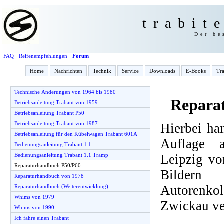
trabit
Der be
FAQ
·
Reifenempfehlungen
·
Forum
Home
Nachrichten
Technik
Service
Downloads
E-Books
Tra
Technische Änderungen von 1964 bis 1980
Repara
Betriebsanleitung Trabant von 1959
Betriebsanleitung Trabant P50
Betriebsanleitung Trabant von 1987
Hierbei ha
Betriebsanleitung für den Kübelwagen Trabant 601A
Auflage 
Bedienungsanleitung Trabant 1.1
Leipzig vo
Bedienungsanleitung Trabant 1.1 Tramp
Reparaturhandbuch P50/P60
Bilder
Reparaturhandbuch von 1978
Autorenko
Reparaturhandbuch (Weiterentwicklung)
Whims von 1979
Zwickau ve
Whims von 1990
Ich fahre einen Trabant