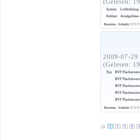
(Gelesen: 1
System
Luftkühlung
Kühlart
Axialgebläse
Bewerten - Schlecht
2009-07-29 
(Gelesen: 1
Typ
BVF Flachstromv
BVF Flachstromv
BVF Flachstromv
BVF Flachstromv
BVF Flachstromve
Bewerten - Schlecht
1
2
3
4
5