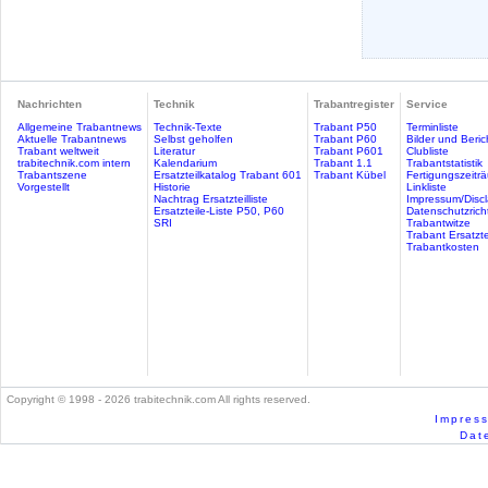
Nachrichten
Technik
Trabantregister
Service
Allgemeine Trabantnews
Technik-Texte
Trabant P50
Terminliste
Aktuelle Trabantnews
Selbst geholfen
Trabant P60
Bilder und Beric
Trabant weltweit
Literatur
Trabant P601
Clubliste
trabitechnik.com intern
Kalendarium
Trabant 1.1
Trabantstatistik
Trabantszene
Ersatzteilkatalog Trabant 601
Trabant Kübel
Fertigungszeitr
Vorgestellt
Historie
Linkliste
Nachtrag Ersatzteilliste
Impressum/Discl
Ersatzteile-Liste P50, P60
Datenschutzricht
SRI
Trabantwitze
Trabant Ersatzte
Trabantkosten
Copyright © 1998 - 2026 trabitechnik.com All rights reserved.
Impress
Date