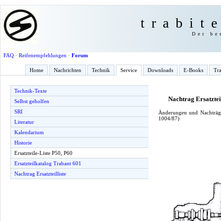
trabit
Der be
FAQ
·
Reifenempfehlungen
·
Forum
Home
Nachrichten
Technik
Service
Downloads
E-Books
Tra
Technik-Texte
Nachtrag Ersatzteil
Selbst geholfen
SRI
Änderungen und Nachträge
1004/87)
Literatur
Kalendarium
Historie
Ersatzteile-Liste P50, P60
Ersatzteilkatalog Trabant 601
Nachtrag Ersatzteilliste