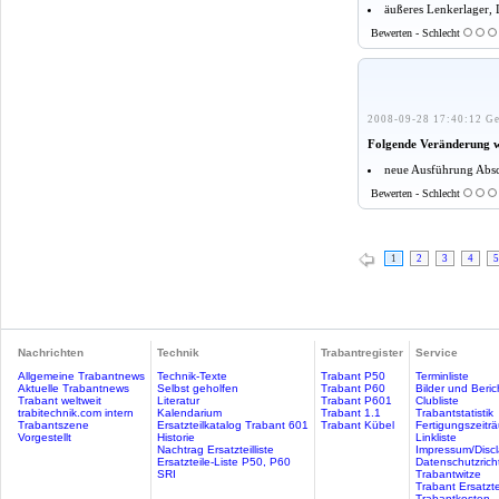
äußeres Lenkerlager, 
Bewerten - Schlecht
2008-09-28 17:40:12 Ge
Folgende Veränderung 
neue Ausführung Absc
Bewerten - Schlecht
1
2
3
4
5
Nachrichten
Technik
Trabantregister
Service
Allgemeine Trabantnews
Technik-Texte
Trabant P50
Terminliste
Aktuelle Trabantnews
Selbst geholfen
Trabant P60
Bilder und Beric
Trabant weltweit
Literatur
Trabant P601
Clubliste
trabitechnik.com intern
Kalendarium
Trabant 1.1
Trabantstatistik
Trabantszene
Ersatzteilkatalog Trabant 601
Trabant Kübel
Fertigungszeitr
Vorgestellt
Historie
Linkliste
Nachtrag Ersatzteilliste
Impressum/Discl
Ersatzteile-Liste P50, P60
Datenschutzricht
SRI
Trabantwitze
Trabant Ersatzte
Trabantkosten