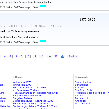
Laufbolzen ohne Absatz, Einsatz neuer Buchse
Gut · 203 Bewertungen · Note
1975-09-25
ändert: 2008-09-28 17:40:15 (1) (Gelesen: 189471)
wurde am Trabant vorgenommen:
hlußdeckel am Ausgleichsgetriebe
Gut · 209 Bewertungen · Note
6
7
8
9
10
11
12
…
28
Übersicht
E-Books
Downloads
Whims von 1979
Sammelsurium
hte
Whims von 1990
Schaltpläne
Reparaturhandbuch von 1978
Sounds
Ich fahre einen Trabant
Spaß und Spiel
äume
Reparaturhandbuch (Weiterentwicklung)
Programme speziell für den T
Ratgeber Zweitaktmotoren
Videos
aimer
Ratgeber Trabant
Trabant 1.1
linie
Betriebsanleitung Trabant von 1987
Anhänger
Bedienungsanleitung Trabant 1.1
Trabant Kübel
ilhändler
Bedienungsanleitung Trabant 1.1 Tramp
Betriebsanleitung Trabant P50