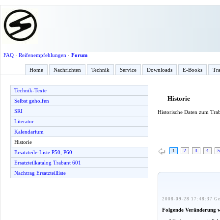
FAQ
·
Reifenempfehlungen
·
Forum
Home
Nachrichten
Technik
Service
Downloads
E-Books
Tra
Technik-Texte
Historie
Selbst geholfen
SRI
Historische Daten zum Tra
Literatur
Kalendarium
Historie
1
2
3
4
5
Ersatzteile-Liste P50, P60
Ersatzteilkatalog Trabant 601
Nachtrag Ersatzteilliste
2008-09-28 17:48:37 Ge
Folgende Veränderung 