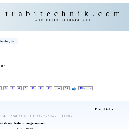
trabitechnik.com
Der beste Technik-Pool
bantregister
bant
6
7
8
9
10
11
12
…
28
Übersicht
1975-04-15
ändert: 2008-09-28 17:48:39 (1) (Gelesen: 189486)
wurde am Trabant vorgenommen: