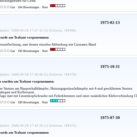
neckengetriebe für CSSR
Gut · 184 Bewertungen · Note
1975-02-13
ändert: 2008-09-28 17:47:31 (1) (Gelesen: 189486)
wurde am Trabant vorgenommen:
umflechtung, statt dessen einzelne Abbindung mit Carmatex-Band
Gut · 190 Bewertungen · Note
1975-10-31
ändert: 2008-09-28 17:46:08 (2) (Gelesen: 189478)
n wurden am Trabant vorgenommen:
kter Stutzen am Hauptschalldämpfer, Heizungsgeräuschdämpfer mit 4-mal geschlitztem Stutzen
ahrgast und Kofferraum
blage statt mit Linsenkopfschraube mit Federklemmen und einer zusätzlichen Klebeverbindung 
Gut · 189 Bewertungen · Note
1975-07-30
ändert: 2008-09-28 17:43:20 (1) (Gelesen: 189472)
wurde am Trabant vorgenommen: