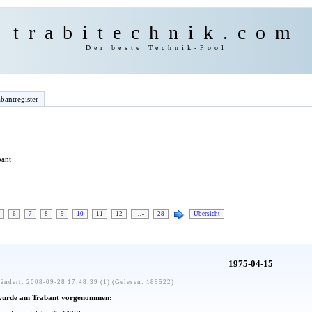
trabitechnik.com
Der beste Technik-Pool
bantregister
bant
6
7
8
9
10
11
12
…
28
Übersicht
1975-04-15
ändert: 2008-09-28 17:48:39 (1) (Gelesen: 189522)
wurde am Trabant vorgenommen: