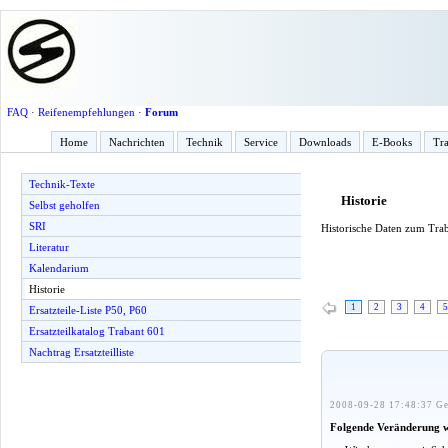
FAQ
·
Reifenempfehlungen
·
Forum
Home
Nachrichten
Technik
Service
Downloads
E-Books
Tra
Technik-Texte
Historie
Selbst geholfen
SRI
Historische Daten zum Tra
Literatur
Kalendarium
Historie
1
2
3
4
5
Ersatzteile-Liste P50, P60
Ersatzteilkatalog Trabant 601
Nachtrag Ersatzteilliste
2008-09-28 17:48:37 Ge
Folgende Veränderung 