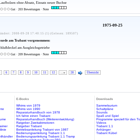
Laufbolzen ohne Absatz, Einsatz neuer Buchse
Gut · 203 Bewertungen · Note
1975-09-25
ändert: 2008-09-28 17:40:15 (1) (Gelesen: 189507)
wurde am Trabant vorgenommen:
hlußdeckel am Ausgleichsgetriebe
Gut · 209 Bewertungen · Note
6
7
8
9
10
11
12
…
28
Übersicht
E-Books
Downloads
Whims von 1979
Sammelsurium
hte
Whims von 1990
Schaltpläne
Reparaturhandbuch von 1978
Sounds
Ich fahre einen Trabant
Spaß und Spiel
äume
Reparaturhandbuch (Weiterentwicklung)
Programme speziell für den T
Ratgeber Zweitaktmotoren
Videos
aimer
Ratgeber Trabant
Trabant 1.1
linie
Betriebsanleitung Trabant von 1987
Anhänger
Bedienungsanleitung Trabant 1.1
Trabant Kübel
ilhändler
Bedienungsanleitung Trabant 1.1 Tramp
Betriebsanleitung Trabant P50