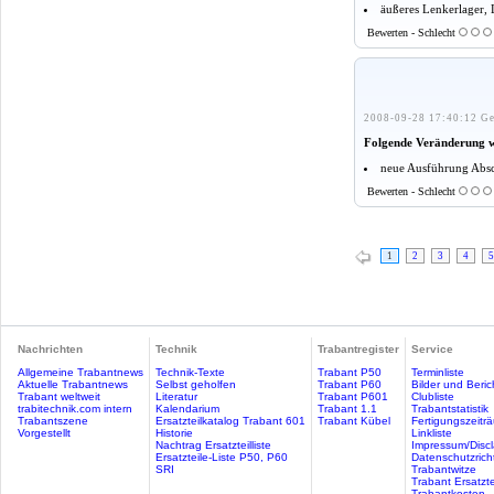
äußeres Lenkerlager, 
Bewerten - Schlecht
2008-09-28 17:40:12 Ge
Folgende Veränderung 
neue Ausführung Absc
Bewerten - Schlecht
1
2
3
4
5
Nachrichten
Technik
Trabantregister
Service
Allgemeine Trabantnews
Technik-Texte
Trabant P50
Terminliste
Aktuelle Trabantnews
Selbst geholfen
Trabant P60
Bilder und Beric
Trabant weltweit
Literatur
Trabant P601
Clubliste
trabitechnik.com intern
Kalendarium
Trabant 1.1
Trabantstatistik
Trabantszene
Ersatzteilkatalog Trabant 601
Trabant Kübel
Fertigungszeitr
Vorgestellt
Historie
Linkliste
Nachtrag Ersatzteilliste
Impressum/Discl
Ersatzteile-Liste P50, P60
Datenschutzricht
SRI
Trabantwitze
Trabant Ersatzte
Trabantkosten