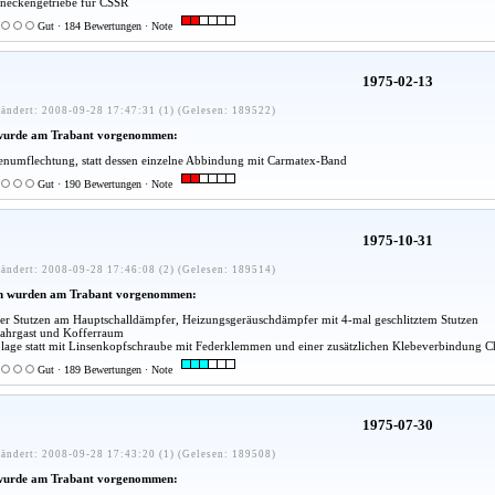
neckengetriebe für CSSR
Gut · 184 Bewertungen · Note
1975-02-13
ändert: 2008-09-28 17:47:31 (1) (Gelesen: 189522)
wurde am Trabant vorgenommen:
umflechtung, statt dessen einzelne Abbindung mit Carmatex-Band
Gut · 190 Bewertungen · Note
1975-10-31
ändert: 2008-09-28 17:46:08 (2) (Gelesen: 189514)
n wurden am Trabant vorgenommen:
kter Stutzen am Hauptschalldämpfer, Heizungsgeräuschdämpfer mit 4-mal geschlitztem Stutzen
ahrgast und Kofferraum
blage statt mit Linsenkopfschraube mit Federklemmen und einer zusätzlichen Klebeverbindung 
Gut · 189 Bewertungen · Note
1975-07-30
ändert: 2008-09-28 17:43:20 (1) (Gelesen: 189508)
wurde am Trabant vorgenommen: