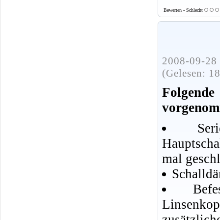
Bewerten - Schlecht
2008-09-28 
(Gelesen: 1
Folgend
vorgenom
Se
Hauptscha
mal geschl
Schalldä
Bef
Linsenko
zusätzlic