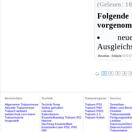
(Gelesen: 1
Folgen
vorgenom
ne
Ausgleich
Bewerten - Schlecht
1
2
3
4
5
Nachrichten
Technik
Trabantregister
Service
Allgemeine Trabantnews
Technik-Texte
Trabant P50
Terminliste
Aktuelle Trabantnews
Selbst geholfen
Trabant P60
Bilder und Beric
Trabant weltweit
Literatur
Trabant P601
Clubliste
trabitechnik.com intern
Kalendarium
Trabant 1.1
Trabantstatistik
Trabantszene
Ersatzteilkatalog Trabant 601
Trabant Kübel
Fertigungszeitr
Vorgestellt
Historie
Linkliste
Nachtrag Ersatzteilliste
Impressum/Discl
Ersatzteile-Liste P50, P60
Datenschutzricht
SRI
Trabantwitze