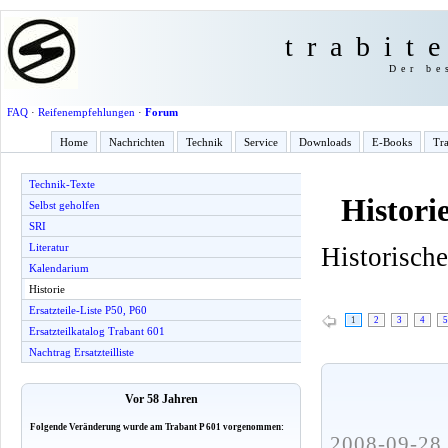
trabit
Der be
FAQ
·
Reifenempfehlungen
·
Forum
Home
Nachrichten
Technik
Service
Downloads
E-Books
Tra
Technik-Texte
Histori
Selbst geholfen
SRI
Literatur
Historisch
Kalendarium
Historie
Ersatzteile-Liste P50, P60
1
2
3
4
5
Ersatzteilkatalog Trabant 601
Nachtrag Ersatzteilliste
Vor 58 Jahren
Folgende Veränderung wurde am Trabant P 601 vorgenommen:
2008-09-28 