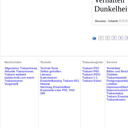
Verhalte
Dunkelhei
Bewerten - Schlecht
1
2
3
4
5
Nachrichten
Technik
Trabantregister
Service
Allgemeine Trabantnews
Technik-Texte
Trabant P50
Terminliste
Aktuelle Trabantnews
Selbst geholfen
Trabant P60
Bilder und Beric
Trabant weltweit
Literatur
Trabant P601
Clubliste
trabitechnik.com intern
Kalendarium
Trabant 1.1
Trabantstatistik
Trabantszene
Ersatzteilkatalog Trabant 601
Trabant Kübel
Fertigungszeitr
Vorgestellt
Historie
Linkliste
Nachtrag Ersatzteilliste
Impressum/Discl
Ersatzteile-Liste P50, P60
Datenschutzricht
SRI
Trabantwitze
Trabant Ersatzte
Trabantkosten