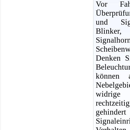
Vor Fah
Überprüfu
und Sign
Blinker
Signal
Scheibenw
Denken Si
Beleuchtun
können 
Nebelgebi
widrige
rechtzeit
gehinder
Signalein