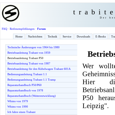
trabit
Der be
FAQ
·
Reifenempfehlungen
·
Forum
Home
Nachrichten
Technik
Service
Downloads
E-Books
Tra
Technische Änderungen von 1964 bis 1980
Betrieb
Betriebsanleitung Trabant von 1959
Betriebsanleitung Trabant P50
Betriebsanleitung Trabant von 1987
Wer wollt
Betriebsanleitung für den Kübelwagen Trabant 601A
Geheimnis
Bedienungsanleitung Trabant 1.1
Hier d
Bedienungsanleitung Trabant 1.1 Tramp
Reparaturhandbuch P50/P60
Betriebsan
Reparaturhandbuch von 1978
P50 herau
Reparaturhandbuch (Weiterentwicklung)
Whims von 1979
Leipzig".
Whims von 1990
Ich fahre einen Trabant