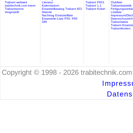
Trabant weltweit
Literatur
Trabant P601
Clubliste
trabitechnik.com intern
Kalendarium
Trabant 1.1
Trabantstatistik
Trabantszene
Ersatzteilkatalog Trabant 601
Trabant Kübel
Fertigungszeitr
Vorgestellt
Historie
Linkliste
Nachtrag Ersatzteilliste
Impressum/Discl
Ersatzteile-Liste P50, P60
Datenschutzricht
SRI
Trabantwitze
Trabant Ersatzte
Trabantkosten
Copyright © 1998 - 2026 trabitechnik.com 
Impress
Datensc