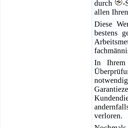
durch
-
allen Ihre
Diese Wer
bestens g
Arbeitsm
fachmänni
In Ihrem
Überprüfu
notwend
Garantie
Kundendie
andernfa
verloren.
Nochmals 