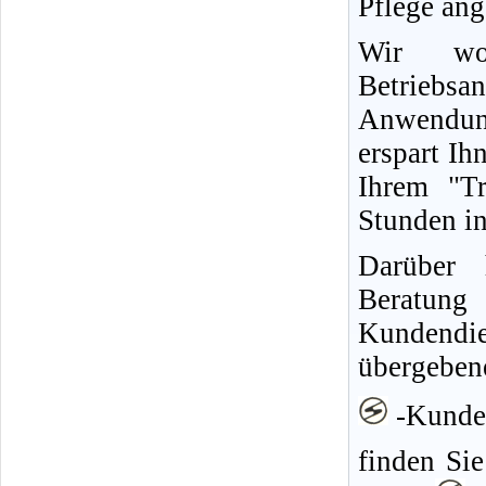
Pflege ang
Wir wo
Betriebs
Anwendun
erspart Ih
Ihrem "Tr
Stunden in
Darüber 
Berat
Kundendie
übergeben
-Kunden
finden Sie