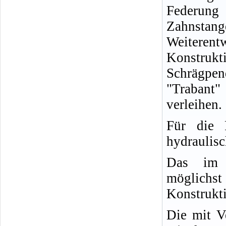
Fed
Zahnsta
Weiterent
Konstrukt
Schrägpe
"Trabant"
verleihen.
Für die F
hydraulisc
Das im m
möglichst
Konstrukti
Die mit Ve