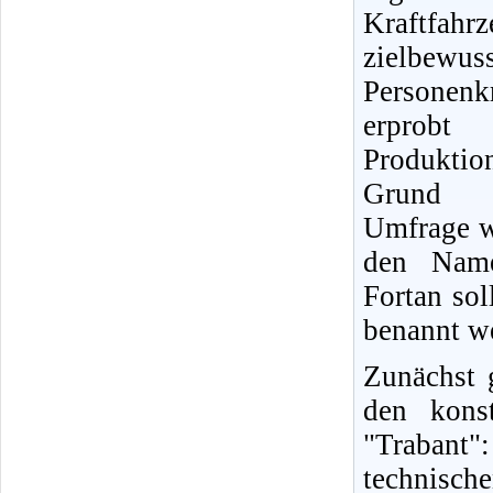
Kraftfahr
zielbewu
Personenk
erprobt
Produkti
Grund e
Umfrage w
den Name
Fortan so
benannt w
Zunächst 
den kons
"Trabant
technisc