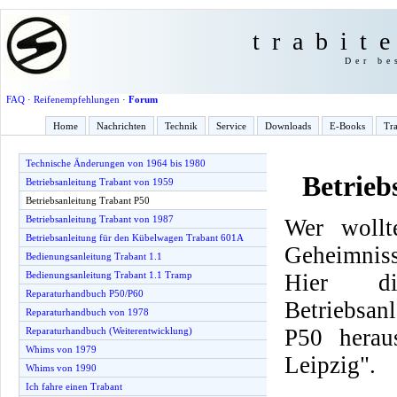
trabit
Der be
FAQ
·
Reifenempfehlungen
·
Forum
Home
Nachrichten
Technik
Service
Downloads
E-Books
Tra
Technische Änderungen von 1964 bis 1980
Betrieb
Betriebsanleitung Trabant von 1959
Betriebsanleitung Trabant P50
Betriebsanleitung Trabant von 1987
Wer wollt
Betriebsanleitung für den Kübelwagen Trabant 601A
Geheimnis
Bedienungsanleitung Trabant 1.1
Hier d
Bedienungsanleitung Trabant 1.1 Tramp
Reparaturhandbuch P50/P60
Betriebsan
Reparaturhandbuch von 1978
P50 herau
Reparaturhandbuch (Weiterentwicklung)
Whims von 1979
Leipzig".
Whims von 1990
Ich fahre einen Trabant