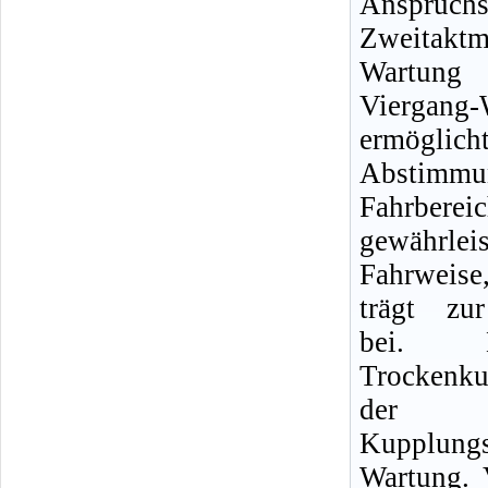
Anspru
Zweitakt
Wartung
Viergang-
ermögli
Abstimmu
Fahrbere
gewährle
Fahrweise
trägt zur
bei. D
Trockenk
der E
Kupplung
Wartung. 