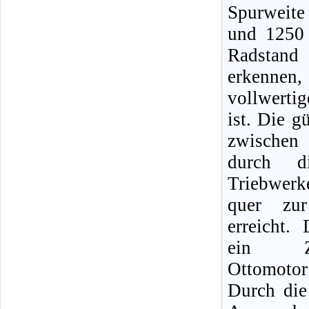
Spurweit
und 1250
Radsta
erkennen, 
vollwerti
ist. Die g
zwische
durch d
Triebwerke
quer zur
erreicht. 
ein Zwei
Ottomoto
Durch die