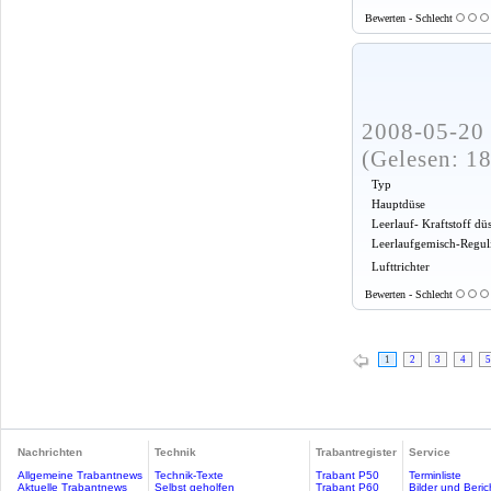
Bewerten - Schlecht
2008-05-20 
(Gelesen: 1
Typ
Hauptdüse
Leerlauf- Kraftstoff dü
Leerlaufgemisch-Regul
Lufttrichter
Bewerten - Schlecht
1
2
3
4
5
Nachrichten
Technik
Trabantregister
Service
Allgemeine Trabantnews
Technik-Texte
Trabant P50
Terminliste
Aktuelle Trabantnews
Selbst geholfen
Trabant P60
Bilder und Beric