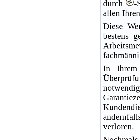
durch
-
allen Ihre
Diese Wer
bestens g
Arbeitsm
fachmänni
In Ihrem
Überprüfu
notwend
Garantie
Kundendie
andernfa
verloren.
Nochmals 