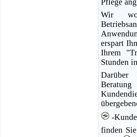
Pflege ang
Wir wo
Betriebs
Anwendun
erspart Ih
Ihrem "Tr
Stunden in
Darüber 
Berat
Kundendie
übergeben
-Kunden
finden Sie