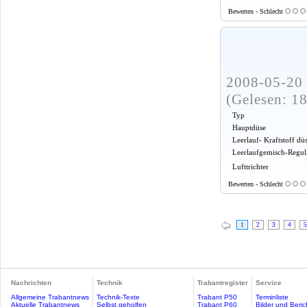
Bewerten - Schlecht
2008-05-20 
(Gelesen: 1
Typ
Hauptdüse
Leerlauf- Kraftstoff dü
Leerlaufgemisch-Regul
Lufttrichter
Bewerten - Schlecht
1
2
3
4
5
Nachrichten
Technik
Trabantregister
Service
Allgemeine Trabantnews
Technik-Texte
Trabant P50
Terminliste
Aktuelle Trabantnews
Selbst geholfen
Trabant P60
Bilder und Beric