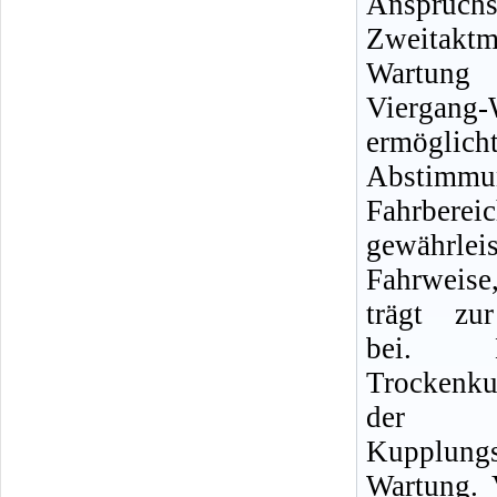
Anspru
Zweitakt
Wartung
Viergang-
ermögli
Abstimmu
Fahrbere
gewährle
Fahrweise
trägt zur
bei. D
Trockenk
der E
Kupplung
Wartung. 