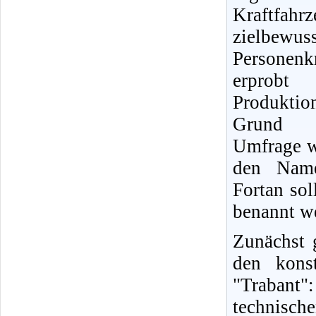
Kraftfahr
zielbewu
Personenk
erprobt
Produkti
Grund e
Umfrage w
den Name
Fortan so
benannt w
Zunächst 
den kons
"Trabant
technisc