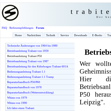
trabit
Der be
FAQ
·
Reifenempfehlungen
·
Forum
Home
Nachrichten
Technik
Service
Downloads
E-Books
Tra
Technische Änderungen von 1964 bis 1980
Betrieb
Betriebsanleitung Trabant von 1959
Betriebsanleitung Trabant P50
Betriebsanleitung Trabant von 1987
Wer wollt
Betriebsanleitung für den Kübelwagen Trabant 601A
Geheimnis
Bedienungsanleitung Trabant 1.1
Hier d
Bedienungsanleitung Trabant 1.1 Tramp
Reparaturhandbuch P50/P60
Betriebsan
Reparaturhandbuch von 1978
P50 herau
Reparaturhandbuch (Weiterentwicklung)
Whims von 1979
Leipzig".
Whims von 1990
Ich fahre einen Trabant