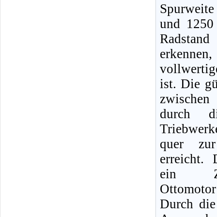
Spurweit
und 1250
Radsta
erkennen, 
vollwerti
ist. Die g
zwische
durch d
Triebwerke
quer zur
erreicht. 
ein Zwei
Ottomoto
Durch die