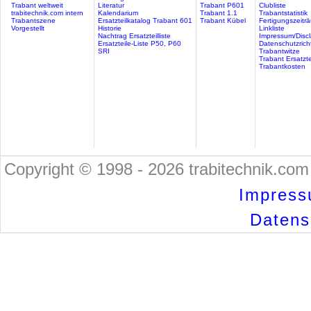
Trabant weltweit
Literatur
Trabant P601
Clubliste
trabitechnik.com intern
Kalendarium
Trabant 1.1
Trabantstatistik
Trabantszene
Ersatzteilkatalog Trabant 601
Trabant Kübel
Fertigungszeitr
Vorgestellt
Historie
Linkliste
Nachtrag Ersatzteilliste
Impressum/Discl
Ersatzteile-Liste P50, P60
Datenschutzricht
SRI
Trabantwitze
Trabant Ersatzte
Trabantkosten
Copyright © 1998 - 2026 trabitechnik.com 
Impress
Datensc