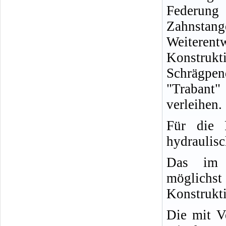
Fed
Zahnsta
Weiterent
Konstrukt
Schrägpe
"Trabant"
verleihen.
Für die F
hydraulisc
Das im m
möglichst
Konstrukti
Die mit Ve