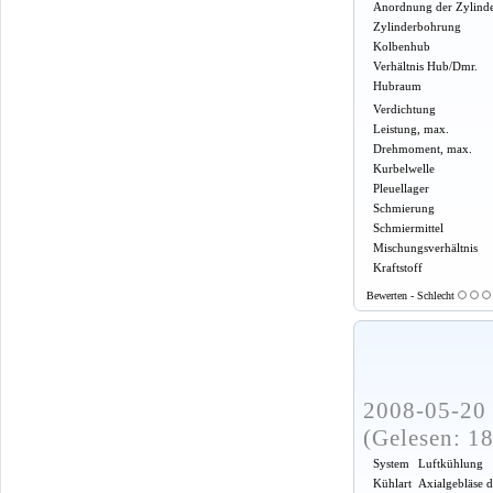
Anordnung der Zylind
Zylinderbohrung
Kolbenhub
Verhältnis Hub/Dmr.
Hubraum
Verdichtung
Leistung, max.
Drehmoment, max.
Kurbelwelle
Pleuellager
Schmierung
Schmiermittel
Mischungsverhältnis
Kraftstoff
Bewerten - Schlecht
2008-05-20 
(Gelesen: 1
System
Luftkühlung
Kühlart
Axialgebläse 