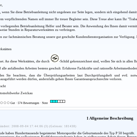
r,
es, wenn Sie diese Betriebsanleitung nicht ungelesen zur Seite legen, sondern sich eingehend dami
em verpflichtenden Namen soll immer Ihr treuer Begleiter sein. Diese Treue aber kann Ihr "Traba
 vorliegenden Betriebsanleitung Helfer und Berater sein. Die Anwendung des Ihnen damit vermit
weise Stunden in Reparaturwerkstätten zu verbringen.
nen zur fachmännischen Beratung unsere gut geschulte Kundendienstorganisation zur Verfügung
kstätten
net. An diese Werkstätten, die durch
-Schild gekennzeichnet sind, wollen Sie sich in allen
uf alle anfallenden Arbeiten bestens geschult. Erfahrene Fachkräfte und rationelle Arbeitsmeth
len Sie beachten, dass die Überprüfungsarbeiten laut Durchprüfungsheft und evtl. not
ausgeführt werden dürfen, andernfalls gehen Ihnen Garantieanspruchsrechte verloren.
scht
omobilwerke Zwickau
Gut · 574 Bewertungen · Note
1 Allgemeine Beschreibung
ändert: 2008-09-04 17:44:06 (3) (Gelesen: 181438)
e haben Hunderttausende begeisterter Motorsportler die Geburtsstunde des Typ P 50 begrüßt.
Ingenieure der volkseigenen Kraftfahrzeugindustrie haben in zielbewusster Arbeit diesen Perso