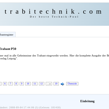
trabitechnik.com
Der beste Technik-Pool
bantregister
 Trabant P50
mer mal in alle Geheimnisse des Trabant eingeweiht werden. Hier die komplette Ausgabe der B
rlag Leipzig".
6
7
8
9
10
11
12
…
19
Übersicht
Einleitung
ändert: 2008-09-04 17:44:06 (5) (Gelesen: 181458)