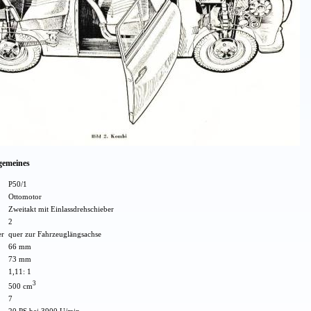
lgemeines
P50/1
Ottomotor
Zweitakt mit Einlassdrehschieber
2
er
quer zur Fahrzeuglängsachse
66 mm
73 mm
1,11: 1
3
500 cm
7
20 PS bei 3900 U/min