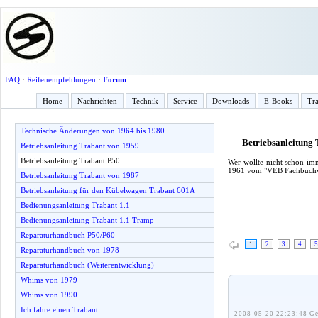
FAQ
·
Reifenempfehlungen
·
Forum
Home
Nachrichten
Technik
Service
Downloads
E-Books
Tra
Technische Änderungen von 1964 bis 1980
Betriebsanleitung
Betriebsanleitung Trabant von 1959
Betriebsanleitung Trabant P50
Wer wollte nicht schon im
1961 vom "VEB Fachbuchve
Betriebsanleitung Trabant von 1987
Betriebsanleitung für den Kübelwagen Trabant 601A
Bedienungsanleitung Trabant 1.1
Bedienungsanleitung Trabant 1.1 Tramp
Reparaturhandbuch P50/P60
1
2
3
4
5
Reparaturhandbuch von 1978
Reparaturhandbuch (Weiterentwicklung)
Whims von 1979
Whims von 1990
Ich fahre einen Trabant
2008-05-20 22:23:48 Ge