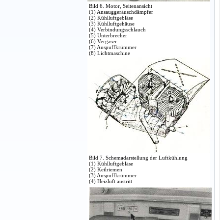
Bild 6. Motor, Seitenansicht
(1) Ansauggeräuschdämpfer
(2) Kühlluftgebläse
(3) Kühlluftgehäuse
(4) Verbindungsschlauch
(5) Unterbrecher
(6) Vergaser
(7) Auspuffkrümmer
(8) Lichtmaschine
Bild 7. Schemadarstellung der Luftkühlung
(1) Kühlluftgebläse
(2) Keilriemen
(3) Auspuffkrümmer
(4) Heizluft austritt