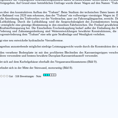
reigegeben. Auf Grund einer betrieblichen Umfrage wurde dieser Wagen auf den Namen "Trabant
ges über den konstruktiven Aufbau des "Trabant": Beim Studium der technischen Daten lassen
 Radstand von 2020 mm erkennen, dass der "Trabant" ein vollwertiger viersitziger Wagen ist. 
ie Anordnung des Triebwerkes vor der Vorderachse, quer zur Fahrzeuglängsachse, erreicht. Die 
 Luftkühlung. Durch die Luftkühlung wird die Anspruchslosigkeit des Zweitaktmotors bezü
 ermöglicht eine günstige Abstimmung in den einzelnen Fahrbereichen. Der Freilauf gewährleis
 Kraftstoffeinsparung bei. Die Einscheiben-Trockenkupplung bedarf außer der Einhaltung des 
Federung und Zahnstangenlenkung sind Weiterentwicklungen bewährter Konstruktionen, di
ogressivfederung dem "Trabant" eine sehr gute Straßenlage und Wendigkeit verleihen.
rgt eine neu entwickelte hydraulische Vierradbremse.
enbau anzustrebende möglichst niedrige Leistungsgewicht wurde durch die Konstruktion der sel
ilen versehene Bodenplatte ist mit den profilierten Blechteilen des Karosseriegerippes versc
 Jahren verwendete und bestens bewährte Duroplast-Karosseriebaustoff verwendet.
 sich auf dem Kurbelgehäuse oberhalb des Vergaseranschlussstutzens (Bild 9).
indet sich in der Mitte der Stirnwand, motorseitig (Bild 8).
Gut · 558 Bewertungen · Note