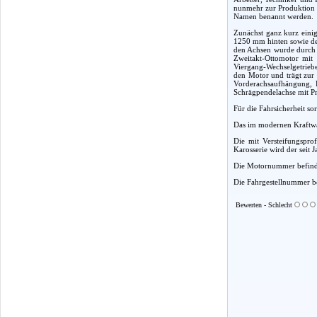
nunmehr zur Produktion f
Namen benannt werden.
Zunächst ganz kurz eini
1250 mm hinten sowie der
den Achsen wurde durch d
Zweitakt-Ottomotor mit
Viergang-Wechselgetriebe
den Motor und trägt zur
Vorderachsaufhängung, 
Schrägpendelachse mit Pr
Für die Fahrsicherheit so
Das im modernen Kraftwag
Die mit Versteifungsprof
Karosserie wird der seit
Die Motornummer befindet
Die Fahrgestellnummer bef
Bewerten - Schlecht