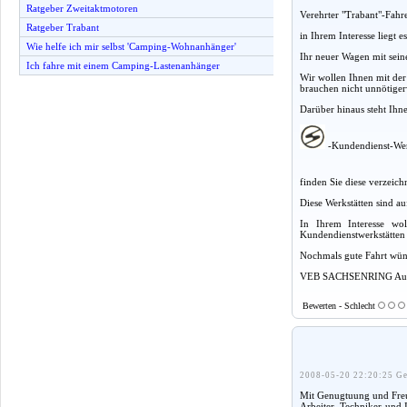
Ratgeber Zweitaktmotoren
Verehrter "Trabant"-Fahre
Ratgeber Trabant
in Ihrem Interesse liegt 
Wie helfe ich mir selbst 'Camping-Wohnanhänger'
Ihr neuer Wagen mit sein
Ich fahre mit einem Camping-Lastenanhänger
Wir wollen Ihnen mit der
brauchen nicht unnötiger
Darüber hinaus steht Ih
-Kundendienst-Wer
finden Sie diese verzeich
Diese Werkstätten sind a
In Ihrem Interesse wol
Kundendienstwerkstätten 
Nochmals gute Fahrt wün
VEB SACHSENRING Aut
Bewerten - Schlecht
2008-05-20 22:20:25 Ge
Mit Genugtuung und Freud
Arbeiter, Techniker und 