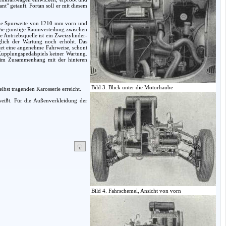
" getauft. Fortan soll er mit diesem
 die Spurweite von 1210 mm vorn und
Die günstige Raumverteilung zwischen
Antriebsquelle ist ein Zweizylinder-
glich der Wartung noch erhöht. Das
tet eine angenehme Fahrweise, schont
Kupplungspedalspiels keiner Wartung.
e im Zusammenhang mit der hinteren
Bild 3. Blick unter die Motorhaube
bst tragenden Karosserie erreicht.
hweißt. Für die Außenverkleidung der
Bild 4. Fahrschemel, Ansicht von vorn