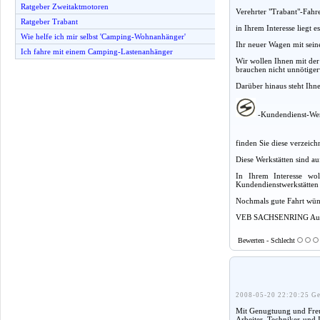
Ratgeber Zweitaktmotoren
Verehrter "Trabant"-Fahre
Ratgeber Trabant
in Ihrem Interesse liegt 
Wie helfe ich mir selbst 'Camping-Wohnanhänger'
Ihr neuer Wagen mit sein
Ich fahre mit einem Camping-Lastenanhänger
Wir wollen Ihnen mit der
brauchen nicht unnötiger
Darüber hinaus steht Ih
-Kundendienst-Wer
finden Sie diese verzeich
Diese Werkstätten sind a
In Ihrem Interesse wol
Kundendienstwerkstätten 
Nochmals gute Fahrt wün
VEB SACHSENRING Aut
Bewerten - Schlecht
2008-05-20 22:20:25 Ge
Mit Genugtuung und Freud
Arbeiter, Techniker und 