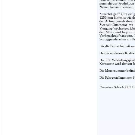
nunmehr zur Produktion f
Namen benannt werden.
Zunächst ganz kurz eini
1250 mm hinten sowie der
den Achsen wurde durch d
Zweitakt-Ottomotor mit
Viergang-Wechselgetriebe
den Motor und trägt zur
Vorderachsaufhängung, 
Schrägpendelachse mit Pr
Für die Fahrsicherheit so
Das im modernen Kraftwag
Die mit Versteifungsprof
Karosserie wird der seit
Die Motornummer befindet
Die Fahrgestellnummer bef
Bewerten - Schlecht