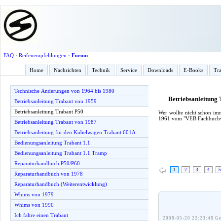
FAQ
·
Reifenempfehlungen
·
Forum
Home
Nachrichten
Technik
Service
Downloads
E-Books
Tra
Technische Änderungen von 1964 bis 1980
Betriebsanleitung
Betriebsanleitung Trabant von 1959
Betriebsanleitung Trabant P50
Wer wollte nicht schon im
1961 vom "VEB Fachbuchve
Betriebsanleitung Trabant von 1987
Betriebsanleitung für den Kübelwagen Trabant 601A
Bedienungsanleitung Trabant 1.1
Bedienungsanleitung Trabant 1.1 Tramp
Reparaturhandbuch P50/P60
1
2
3
4
5
Reparaturhandbuch von 1978
Reparaturhandbuch (Weiterentwicklung)
Whims von 1979
Whims von 1990
Ich fahre einen Trabant
2008-05-20 22:23:48 Ge