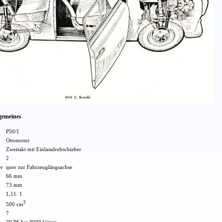
lgemeines
P50/1
Ottomotor
Zweitakt mit Einlassdrehschieber
2
er
quer zur Fahrzeuglängsachse
66 mm
73 mm
1,11: 1
3
500 cm
7
20 PS bei 3900 U/min