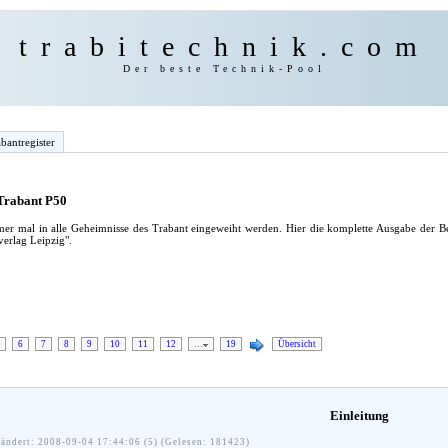
trabitechnik.com
Der beste Technik-Pool
bantregister
 Trabant P50
mer mal in alle Geheimnisse des Trabant eingeweiht werden. Hier die komplette Ausgabe der B
rlag Leipzig".
6
7
8
9
10
11
12
…
19
Übersicht
Einleitung
ändert: 2008-09-04 17:44:06 (5) (Gelesen: 181423)