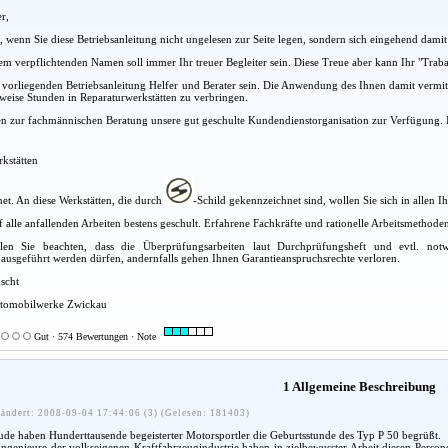
r,
es, wenn Sie diese Betriebsanleitung nicht ungelesen zur Seite legen, sondern sich eingehend dami
em verpflichtenden Namen soll immer Ihr treuer Begleiter sein. Diese Treue aber kann Ihr "Traba
 vorliegenden Betriebsanleitung Helfer und Berater sein. Die Anwendung des Ihnen damit vermit
weise Stunden in Reparaturwerkstätten zu verbringen.
nen zur fachmännischen Beratung unsere gut geschulte Kundendienstorganisation zur Verfügung
kstätten
net. An diese Werkstätten, die durch
-Schild gekennzeichnet sind, wollen Sie sich in allen
uf alle anfallenden Arbeiten bestens geschult. Erfahrene Fachkräfte und rationelle Arbeitsmeth
len Sie beachten, dass die Überprüfungsarbeiten laut Durchprüfungsheft und evtl. not
ausgeführt werden dürfen, andernfalls gehen Ihnen Garantieanspruchsrechte verloren.
scht
omobilwerke Zwickau
Gut · 574 Bewertungen · Note
1 Allgemeine Beschreibung
ändert: 2008-09-04 17:44:06 (3) (Gelesen: 181403)
e haben Hunderttausende begeisterter Motorsportler die Geburtsstunde des Typ P 50 begrüßt.
Ingenieure der volkseigenen Kraftfahrzeugindustrie haben in zielbewusster Arbeit diesen Perso