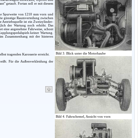
" getauft. Fortan soll er mit diesem
 die Spurweite von 1210 mm vorn und
Die günstige Raumverteilung zwischen
Antriebsquelle ist ein Zweizylinder-
glich der Wartung noch erhöht. Das
tet eine angenehme Fahrweise, schont
Kupplungspedalspiels keiner Wartung.
e im Zusammenhang mit der hinteren
Bild 3. Blick unter die Motorhaube
bst tragenden Karosserie erreicht.
hweißt. Für die Außenverkleidung der
Bild 4. Fahrschemel, Ansicht von vorn