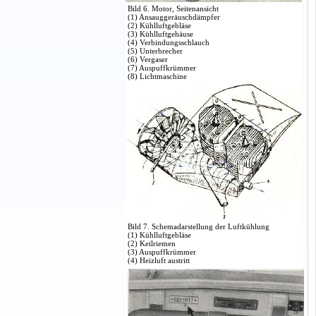
Bild 6. Motor, Seitenansicht
(1) Ansauggeräuschdämpfer
(2) Kühlluftgebläse
(3) Kühlluftgehäuse
(4) Verbindungsschlauch
(5) Unterbrecher
(6) Vergaser
(7) Auspuffkrümmer
(8) Lichtmaschine
Bild 7. Schemadarstellung der Luftkühlung
(1) Kühlluftgebläse
(2) Keilriemen
(3) Auspuffkrümmer
(4) Heizluft austritt