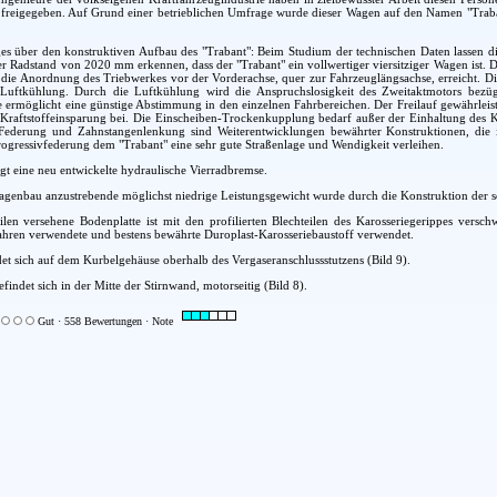
reigegeben. Auf Grund einer betrieblichen Umfrage wurde dieser Wagen auf den Namen "Trabant
ges über den konstruktiven Aufbau des "Trabant": Beim Studium der technischen Daten lassen
 Radstand von 2020 mm erkennen, dass der "Trabant" ein vollwertiger viersitziger Wagen ist. 
ie Anordnung des Triebwerkes vor der Vorderachse, quer zur Fahrzeuglängsachse, erreicht. Die 
 Luftkühlung. Durch die Luftkühlung wird die Anspruchslosigkeit des Zweitaktmotors bezü
 ermöglicht eine günstige Abstimmung in den einzelnen Fahrbereichen. Der Freilauf gewährleis
 Kraftstoffeinsparung bei. Die Einscheiben-Trockenkupplung bedarf außer der Einhaltung des 
Federung und Zahnstangenlenkung sind Weiterentwicklungen bewährter Konstruktionen, di
ogressivfederung dem "Trabant" eine sehr gute Straßenlage und Wendigkeit verleihen.
rgt eine neu entwickelte hydraulische Vierradbremse.
enbau anzustrebende möglichst niedrige Leistungsgewicht wurde durch die Konstruktion der sel
ilen versehene Bodenplatte ist mit den profilierten Blechteilen des Karosseriegerippes versc
 Jahren verwendete und bestens bewährte Duroplast-Karosseriebaustoff verwendet.
 sich auf dem Kurbelgehäuse oberhalb des Vergaseranschlussstutzens (Bild 9).
indet sich in der Mitte der Stirnwand, motorseitig (Bild 8).
Gut · 558 Bewertungen · Note