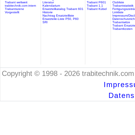
Trabant weltweit
Literatur
Trabant P601
Clubliste
trabitechnik.com intern
Kalendarium
Trabant 1.1
Trabantstatistik
Trabantszene
Ersatzteilkatalog Trabant 601
Trabant Kübel
Fertigungszeitr
Vorgestellt
Historie
Linkliste
Nachtrag Ersatzteilliste
Impressum/Discl
Ersatzteile-Liste P50, P60
Datenschutzricht
SRI
Trabantwitze
Trabant Ersatzte
Trabantkosten
Copyright © 1998 - 2026 trabitechnik.com 
Impress
Datensc