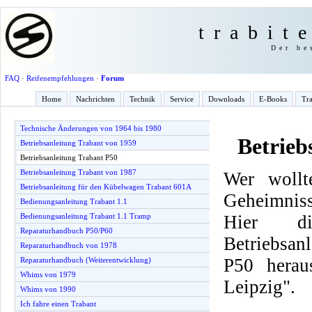
trabit
Der be
FAQ
·
Reifenempfehlungen
·
Forum
Home
Nachrichten
Technik
Service
Downloads
E-Books
Tra
Technische Änderungen von 1964 bis 1980
Betrieb
Betriebsanleitung Trabant von 1959
Betriebsanleitung Trabant P50
Betriebsanleitung Trabant von 1987
Wer wollt
Betriebsanleitung für den Kübelwagen Trabant 601A
Geheimnis
Bedienungsanleitung Trabant 1.1
Hier d
Bedienungsanleitung Trabant 1.1 Tramp
Reparaturhandbuch P50/P60
Betriebsan
Reparaturhandbuch von 1978
P50 herau
Reparaturhandbuch (Weiterentwicklung)
Whims von 1979
Leipzig".
Whims von 1990
Ich fahre einen Trabant