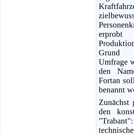
Kraftfahr
zielbewu
Personenk
erprobt
Produkti
Grund e
Umfrage w
den Name
Fortan so
benannt w
Zunächst 
den kons
"Trabant
technisc