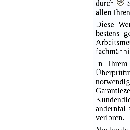
durch
-
allen Ihre
Diese Wer
bestens g
Arbeitsm
fachmänni
In Ihrem
Überprüfu
notwend
Garantie
Kundendie
andernfa
verloren.
Nochmals 