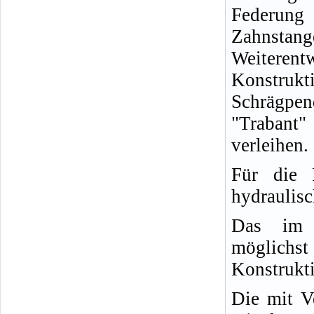
Fed
Zahnsta
Weiterent
Konstrukt
Schrägpe
"Trabant"
verleihen.
Für die F
hydraulisc
Das im m
möglichst
Konstrukti
Die mit Ve