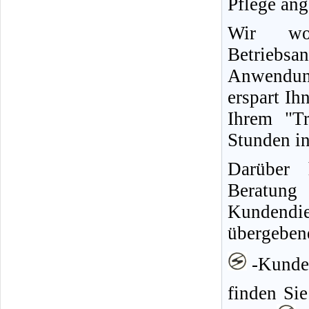
Pflege ang
Wir wo
Betriebs
Anwendun
erspart Ih
Ihrem "Tr
Stunden in
Darüber 
Berat
Kundendie
übergeben
-Kunden
finden Sie