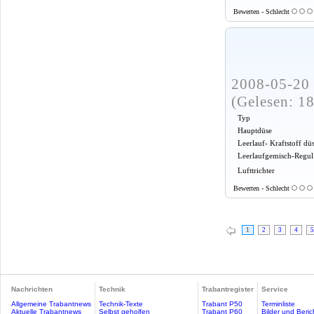
Bewerten - Schlecht
2008-05-20 
(Gelesen: 1
Typ
Hauptdüse
Leerlauf- Kraftstoff dü
Leerlaufgemisch-Regul
Lufttrichter
Bewerten - Schlecht
1
2
3
4
5
Nachrichten
Technik
Trabantregister
Service
Allgemeine Trabantnews
Technik-Texte
Trabant P50
Terminliste
Aktuelle Trabantnews
Selbst geholfen
Trabant P60
Bilder und Beric