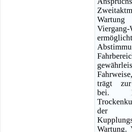
Anspru
Zweitakt
Wartung
Viergang-
ermögli
Abstimmu
Fahrbere
gewährle
Fahrweise
trägt zur
bei. D
Trockenk
der E
Kupplung
Wartung. 