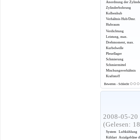
Anordnung der Zylind
Zylinderbohrung
Kolbenhub
Verhältnis Hub/Dmr.
Hubraum
Verdichtung
Leistung, max.
Drehmoment, max.
Kurbelwelle
Pleuellager
Schmierung
Schmiermittel
Mischungsverhältnis
Kraftstoff
Bewerten - Schlecht
2008-05-20 
(Gelesen: 1
System
Luftkühlung
Kühlart
Axialgebläse 