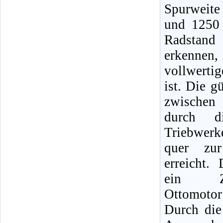
Spurweit
und 1250
Radsta
erkennen, 
vollwerti
ist. Die g
zwische
durch d
Triebwerke
quer zur
erreicht. 
ein Zwei
Ottomoto
Durch die