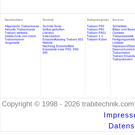
Nachrichten
Technik
Trabantregister
Service
Allgemeine Trabantnews
Technik-Texte
Trabant P50
Terminliste
Aktuelle Trabantnews
Selbst geholfen
Trabant P60
Bilder und Beric
Trabant weltweit
Literatur
Trabant P601
Clubliste
trabitechnik.com intern
Kalendarium
Trabant 1.1
Trabantstatistik
Trabantszene
Ersatzteilkatalog Trabant 601
Trabant Kübel
Fertigungszeitr
Vorgestellt
Historie
Linkliste
Nachtrag Ersatzteilliste
Impressum/Discl
Ersatzteile-Liste P50, P60
Datenschutzricht
SRI
Trabantwitze
Trabant Ersatzte
Trabantkosten
Copyright © 1998 - 2026 trabitechnik.com 
Impress
Datensc