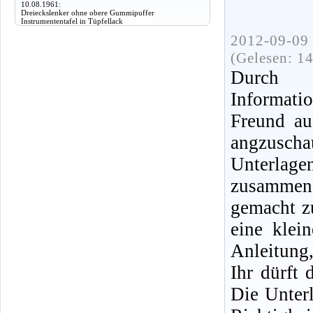
10.08.1961:
Dreieckslenker ohne obere Gummipuffer
Instrumententafel in Tüpfellack
2012-09-09 
(Gelesen: 1
Durch 
Informat
Freund au
angzusc
Unterlage
zusammen
gemacht z
eine klei
Anleitung,
Ihr dürft 
Die Unter