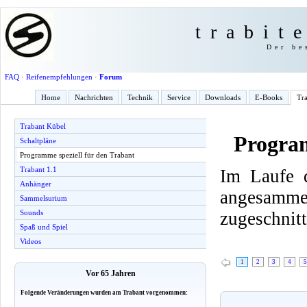
trabit
Der be
FAQ
·
Reifenempfehlungen
·
Forum
Home
Nachrichten
Technik
Service
Downloads
E-Books
Tra
Trabant Kübel
Program
Schaltpläne
Programme speziell für den Trabant
Trabant 1.1
Im Laufe d
Anhänger
angesamme
Sammelsurium
zugeschnitt
Sounds
Spaß und Spiel
Videos
1
2
3
4
5
Vor 65 Jahren
Folgende Veränderungen wurden am Trabant vorgenommen: