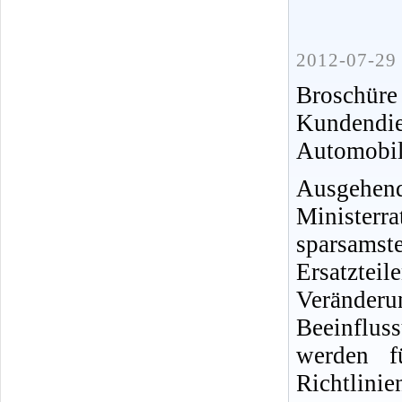
2012-07-29 
Broschür
Kundendi
Automobi
Ausgehen
Ministe
sparsamst
Ersatztei
Veränder
Beeinflus
werden f
Richtlinien