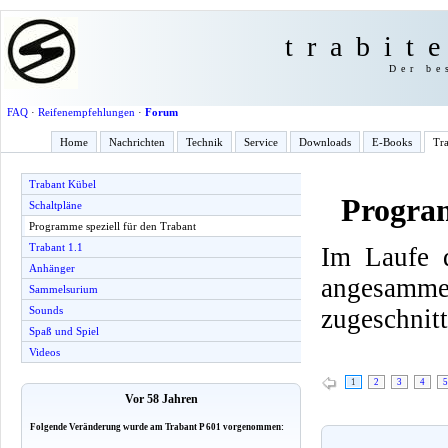
trabit
Der be
FAQ
·
Reifenempfehlungen
·
Forum
Home
Nachrichten
Technik
Service
Downloads
E-Books
Tra
Trabant Kübel
Program
Schaltpläne
Programme speziell für den Trabant
Trabant 1.1
Im Laufe d
Anhänger
angesamme
Sammelsurium
zugeschnitt
Sounds
Spaß und Spiel
Videos
1
2
3
4
5
Vor 58 Jahren
Folgende Veränderung wurde am Trabant P 601 vorgenommen: