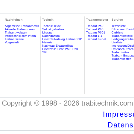
Nachrichten
Technik
Trabantregister
Service
Allgemeine Trabantnews
Technik-Texte
Trabant P50
Terminliste
Aktuelle Trabantnews
Selbst geholfen
Trabant P60
Bilder und Beric
Trabant weltweit
Literatur
Trabant P601
Clubliste
trabitechnik.com intern
Kalendarium
Trabant 1.1
Trabantstatistik
Trabantszene
Ersatzteilkatalog Trabant 601
Trabant Kübel
Fertigungszeitr
Vorgestellt
Historie
Linkliste
Nachtrag Ersatzteilliste
Impressum/Discl
Ersatzteile-Liste P50, P60
Datenschutzricht
SRI
Trabantwitze
Trabant Ersatzte
Trabantkosten
Copyright © 1998 - 2026 trabitechnik.com 
Impress
Datensc