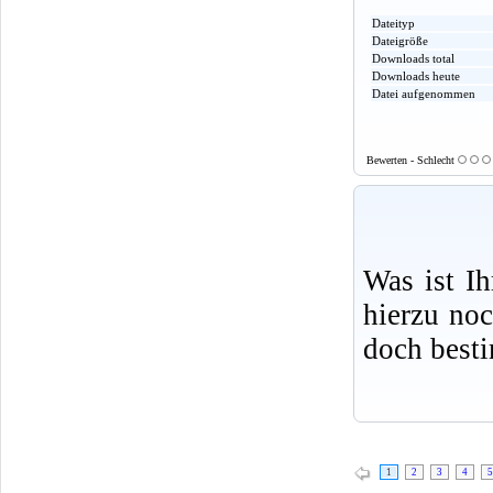
Dateityp
Dateigröße
Downloads total
Downloads heute
Datei aufgenommen
Bewerten - Schlecht
Was ist I
hierzu no
doch best
1
2
3
4
5