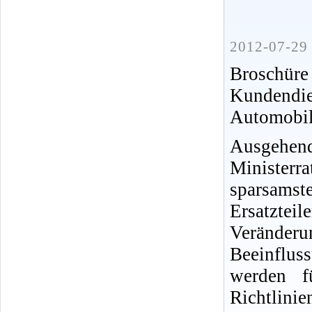
2012-07-29 
Broschür
Kundendi
Automobi
Ausgehen
Ministe
sparsamst
Ersatztei
Veränder
Beeinflus
werden f
Richtlinien