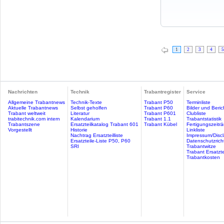
1
2
3
4
5
Nachrichten
Technik
Trabantregister
Service
Allgemeine Trabantnews
Technik-Texte
Trabant P50
Terminliste
Aktuelle Trabantnews
Selbst geholfen
Trabant P60
Bilder und Beric
Trabant weltweit
Literatur
Trabant P601
Clubliste
trabitechnik.com intern
Kalendarium
Trabant 1.1
Trabantstatistik
Trabantszene
Ersatzteilkatalog Trabant 601
Trabant Kübel
Fertigungszeitr
Vorgestellt
Historie
Linkliste
Nachtrag Ersatzteilliste
Impressum/Discl
Ersatzteile-Liste P50, P60
Datenschutzricht
SRI
Trabantwitze
Trabant Ersatzte
Trabantkosten