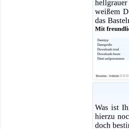
hellgraue
weißem Da
das Bastel
Mit freundl
Dateityp
Dateigröße
Downloads total
Downloads heute
Datei aufgenommen
Bewerten - Schlecht
Was ist I
hierzu no
doch best