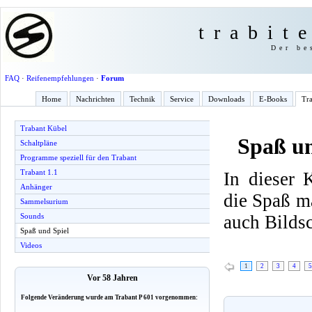
trabit
Der be
FAQ
·
Reifenempfehlungen
·
Forum
Home
Nachrichten
Technik
Service
Downloads
E-Books
Tra
Trabant Kübel
Spaß un
Schaltpläne
Programme speziell für den Trabant
Trabant 1.1
In dieser 
Anhänger
die Spaß m
Sammelsurium
auch Bilds
Sounds
Spaß und Spiel
Videos
1
2
3
4
5
Vor 58 Jahren
Folgende Veränderung wurde am Trabant P 601 vorgenommen: