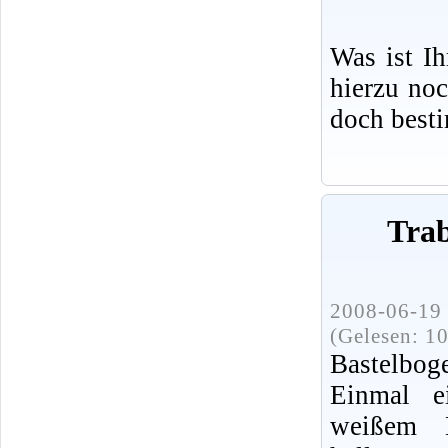
Was ist I
hierzu no
doch best
Trab
2008-06-19 
(Gelesen: 1
Bastelbog
Einmal e
weißem 