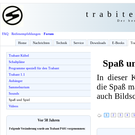
trabit
Der be
FAQ
·
Reifenempfehlungen
·
Forum
Home
Nachrichten
Technik
Service
Downloads
E-Books
Tra
Trabant Kübel
Spaß un
Schaltpläne
Programme speziell für den Trabant
Trabant 1.1
In dieser 
Anhänger
die Spaß m
Sammelsurium
auch Bilds
Sounds
Spaß und Spiel
Videos
1
2
3
4
5
Vor 58 Jahren
Folgende Veränderung wurde am Trabant P 601 vorgenommen: