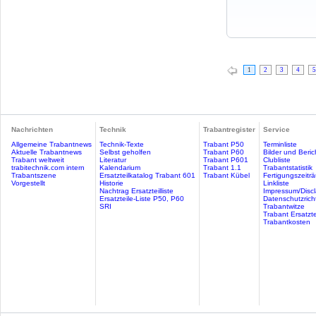
1
2
3
4
5
Nachrichten
Technik
Trabantregister
Service
Allgemeine Trabantnews
Technik-Texte
Trabant P50
Terminliste
Aktuelle Trabantnews
Selbst geholfen
Trabant P60
Bilder und Beric
Trabant weltweit
Literatur
Trabant P601
Clubliste
trabitechnik.com intern
Kalendarium
Trabant 1.1
Trabantstatistik
Trabantszene
Ersatzteilkatalog Trabant 601
Trabant Kübel
Fertigungszeitr
Vorgestellt
Historie
Linkliste
Nachtrag Ersatzteilliste
Impressum/Discl
Ersatzteile-Liste P50, P60
Datenschutzricht
SRI
Trabantwitze
Trabant Ersatzte
Trabantkosten