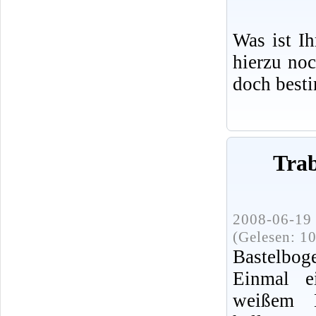
Was ist I
hierzu no
doch best
Trab
2008-06-19 
(Gelesen: 1
Bastelbog
Einmal e
weißem 