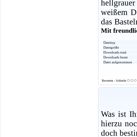
hellgraue
weißem Da
das Bastel
Mit freundl
Dateityp
Dateigröße
Downloads total
Downloads heute
Datei aufgenommen
Bewerten - Schlecht
Was ist I
hierzu no
doch best