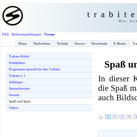
trabit
Der be
FAQ
·
Reifenempfehlungen
·
Forum
Home
Nachrichten
Technik
Service
Downloads
E-Books
Tra
Trabant Kübel
Spaß un
Schaltpläne
Programme speziell für den Trabant
Trabant 1.1
In dieser 
Anhänger
die Spaß m
Sammelsurium
auch Bilds
Sounds
Spaß und Spiel
Videos
1
2
3
4
5