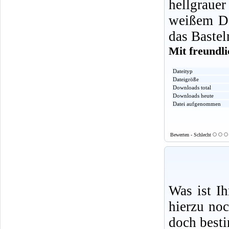
hellgraue
weißem Da
das Bastel
Mit freundl
Dateityp
Dateigröße
Downloads total
Downloads heute
Datei aufgenommen
Bewerten - Schlecht
Was ist I
hierzu no
doch best