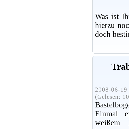
Was ist I
hierzu no
doch best
Trab
2008-06-19 
(Gelesen: 1
Bastelbog
Einmal e
weißem 