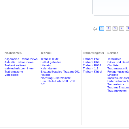
1
2
3
4
5
Nachrichten
Technik
Trabantregister
Service
Allgemeine Trabantnews
Technik-Texte
Trabant P50
Terminliste
Aktuelle Trabantnews
Selbst geholfen
Trabant P60
Bilder und Beric
Trabant weltweit
Literatur
Trabant P601
Clubliste
trabitechnik.com intern
Kalendarium
Trabant 1.1
Trabantstatistik
Trabantszene
Ersatzteilkatalog Trabant 601
Trabant Kübel
Fertigungszeitr
Vorgestellt
Historie
Linkliste
Nachtrag Ersatzteilliste
Impressum/Discl
Ersatzteile-Liste P50, P60
Datenschutzricht
SRI
Trabantwitze
Trabant Ersatzte
Trabantkosten