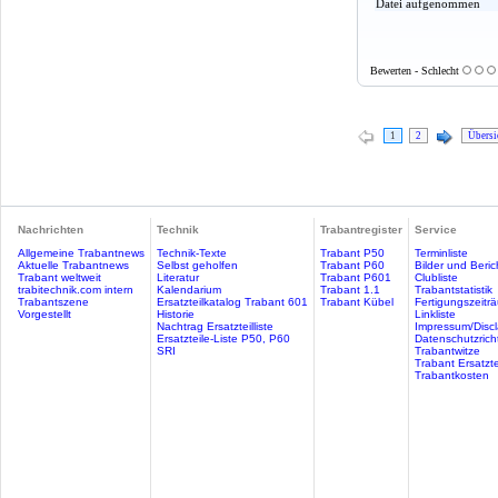
Datei aufgenommen
Bewerten - Schlecht
1
2
Übersi
Nachrichten
Technik
Trabantregister
Service
Allgemeine Trabantnews
Technik-Texte
Trabant P50
Terminliste
Aktuelle Trabantnews
Selbst geholfen
Trabant P60
Bilder und Beric
Trabant weltweit
Literatur
Trabant P601
Clubliste
trabitechnik.com intern
Kalendarium
Trabant 1.1
Trabantstatistik
Trabantszene
Ersatzteilkatalog Trabant 601
Trabant Kübel
Fertigungszeitr
Vorgestellt
Historie
Linkliste
Nachtrag Ersatzteilliste
Impressum/Discl
Ersatzteile-Liste P50, P60
Datenschutzricht
SRI
Trabantwitze
Trabant Ersatzte
Trabantkosten