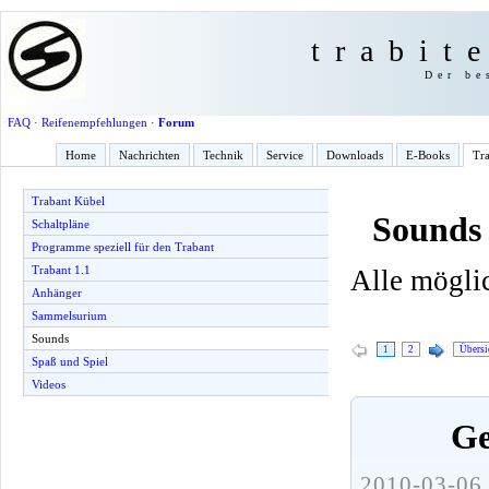
trabit
Der be
FAQ
·
Reifenempfehlungen
·
Forum
Home
Nachrichten
Technik
Service
Downloads
E-Books
Tra
Trabant Kübel
Sounds
Schaltpläne
Programme speziell für den Trabant
Trabant 1.1
Alle mögli
Anhänger
Sammelsurium
Sounds
1
2
Übersi
Spaß und Spiel
Videos
Ge
2010-03-06 